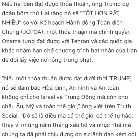
Nếu hai bên đạt được thỏa thuận, ông Trump dự
đoán hôm thứ Hai rằng nó sẽ “TỐT HƠN RẤT
NHIỀU” so với Kế hoạch Hành động Toàn diện
Chung (JCPOA), một thỏa thuận mà chính quyền
Obama từng đạt được với Tehran và các quốc gia
khác nhằm hạn chế chương trình hạt nhân của Iran
để đổi lấy việc nới lỏng trừng phạt.
“Nếu một thỏa thuận được đạt dưới thời ‘TRUMP’,
nó sẽ đảm bảo Hòa bình, An ninh và An toàn
không chỉ cho Israel và Trung Đông mà còn cho
châu Âu, Mỹ và toàn thế giới,” ông viết trên Truth
Social. “Đó sẽ là điều mà cả thế giới có thể tự hào,
thay vì những năm tháng xấu hổ và nhục nhã mà
chúng ta đã phải chịu đựng do sự lãnh đạo kém cỏi