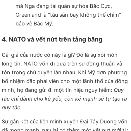
mà Nga đang tái quân sự hóa Bắc Cực,
Greenland là "tàu sân bay không thể chìm"
bảo vệ Bắc Mỹ.
4. NATO và vết nứt trên tảng băng
Cái giá của nước cờ này là gì? Đó là sự xói mòn
lòng tin. NATO vốn dĩ dựa trên sự đồng thuận và
tôn trọng chủ quyền lẫn nhau. Khi Mỹ đơn phương
bổ nhiệm đặc phái viên cho một lãnh thổ của đồng
minh, họ đang gửi đi một tín hiệu nguy hiểm:
Quy
tắc chỉ dành cho kẻ yếu, còn kẻ mạnh sẽ tự tạo ra
quy tắc.
Sự gắn kết của liên minh xuyên Đại Tây Dương vốn
đã mong manh, nay lại có thêm một vết nứt mới từ