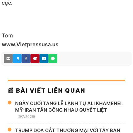
cực.
Tom
www.Vietpressusa.us
📰 BÀI VIẾT LIÊN QUAN
NGÀY CUỐI TANG LỄ LÃNH TỤ ALI KHAMENEI,
MỸ-IRAN TẤN CÔNG NHAU QUYẾT LIỆT
(9/7/2026)
TRUMP DỌA CẮT THƯƠNG MẠI VỚI TÂY BAN