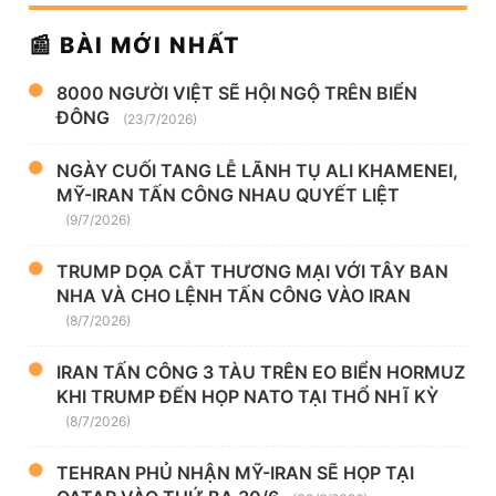
📰 BÀI MỚI NHẤT
8000 NGƯỜI VIỆT SẼ HỘI NGỘ TRÊN BIỂN
ĐÔNG
(23/7/2026)
NGÀY CUỐI TANG LỄ LÃNH TỤ ALI KHAMENEI,
MỸ-IRAN TẤN CÔNG NHAU QUYẾT LIỆT
(9/7/2026)
TRUMP DỌA CẮT THƯƠNG MẠI VỚI TÂY BAN
NHA VÀ CHO LỆNH TẤN CÔNG VÀO IRAN
(8/7/2026)
IRAN TẤN CÔNG 3 TÀU TRÊN EO BIỂN HORMUZ
KHI TRUMP ĐẾN HỌP NATO TẠI THỔ NHĨ KỲ
(8/7/2026)
TEHRAN PHỦ NHẬN MỸ-IRAN SẼ HỌP TẠI