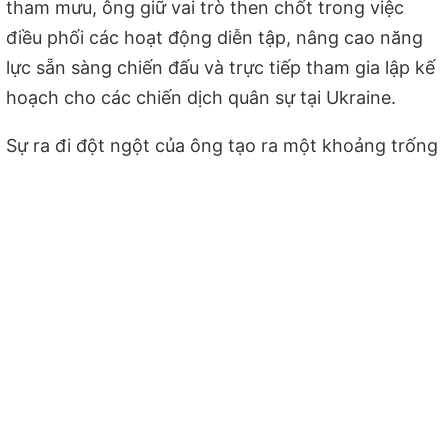
tham mưu, ông giữ vai trò then chốt trong việc
điều phối các hoạt động diễn tập, nâng cao năng
lực sẵn sàng chiến đấu và trực tiếp tham gia lập kế
hoạch cho các chiến dịch quân sự tại Ukraine.
Sự ra đi đột ngột của ông tạo ra một khoảng trống
lớn trong bộ máy điều hành tác chiến. Giới quan
sát nhận định, đây là một tổn thất đau đớn đối với
quân đội Nga, gây ra cú sốc tâm lý lớn cho đội ngũ
sĩ quan cao cấp đang làm việc tại thủ đô.
Moscow cáo buộc "tình báo Ukraine" đứng
sau vụ việc
Ngay sau vụ việc, Ủy ban Điều tra Nga đã chính
thức khởi tố vụ án theo hướng "tấn công khủng