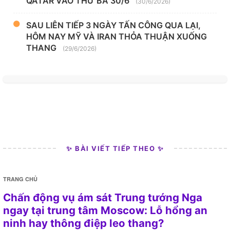
QATAR VÀO THỨ BA 30/6
(30/6/2026)
SAU LIÊN TIẾP 3 NGÀY TẤN CÔNG QUA LẠI,
HÔM NAY MỸ VÀ IRAN THỎA THUẬN XUỐNG
THANG
(29/6/2026)
✨ BÀI VIẾT TIẾP THEO ✨
TRANG CHỦ
Chấn động vụ ám sát Trung tướng Nga
ngay tại trung tâm Moscow: Lỗ hổng an
ninh hay thông điệp leo thang?