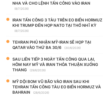
NHA VÀ CHO LỆNH TẤN CÔNG VÀO IRAN
(8/7/2026)
IRAN TẤN CÔNG 3 TÀU TRÊN EO BIỂN HORMUZ
KHI TRUMP ĐẾN HỌP NATO TẠI THỔ NHĨ KỲ
(8/7/2026)
TEHRAN PHỦ NHẬN MỸ-IRAN SẼ HỌP TẠI
QATAR VÀO THỨ BA 30/6
(30/6/2026)
SAU LIÊN TIẾP 3 NGÀY TẤN CÔNG QUA LẠI,
HÔM NAY MỸ VÀ IRAN THỎA THUẬN XUỐNG
THANG
(29/6/2026)
MỸ DỘI BOM VŨ BÃO VÀO IRAN SAU KHI
TEHRAN TẤN CÔNG TÀU EO BIỂN HORMUZ VÀ
BAHRAIN
(28/6/2026)