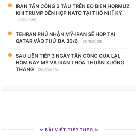
IRAN TẤN CÔNG 3 TÀU TRÊN EO BIỂN HORMUZ
KHI TRUMP ĐẾN HỌP NATO TẠI THỔ NHĨ KỲ
(8/7/2026)
TEHRAN PHỦ NHẬN MỸ-IRAN SẼ HỌP TẠI
QATAR VÀO THỨ BA 30/6
(30/6/2026)
SAU LIÊN TIẾP 3 NGÀY TẤN CÔNG QUA LẠI,
HÔM NAY MỸ VÀ IRAN THỎA THUẬN XUỐNG
THANG
(29/6/2026)
✨ BÀI VIẾT TIẾP THEO ✨