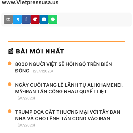
www.Vietpressusa.us
📰 BÀI MỚI NHẤT
8000 NGƯỜI VIỆT SẼ HỘI NGỘ TRÊN BIỂN
ĐÔNG
(23/7/2026)
NGÀY CUỐI TANG LỄ LÃNH TỤ ALI KHAMENEI,
MỸ-IRAN TẤN CÔNG NHAU QUYẾT LIỆT
(9/7/2026)
TRUMP DỌA CẮT THƯƠNG MẠI VỚI TÂY BAN
NHA VÀ CHO LỆNH TẤN CÔNG VÀO IRAN
(8/7/2026)