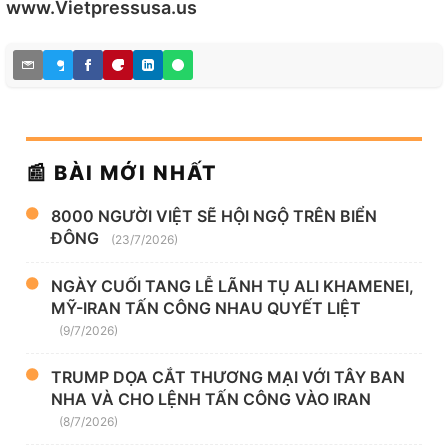
www.Vietpressusa.us
📰 BÀI MỚI NHẤT
8000 NGƯỜI VIỆT SẼ HỘI NGỘ TRÊN BIỂN
ĐÔNG
(23/7/2026)
NGÀY CUỐI TANG LỄ LÃNH TỤ ALI KHAMENEI,
MỸ-IRAN TẤN CÔNG NHAU QUYẾT LIỆT
(9/7/2026)
TRUMP DỌA CẮT THƯƠNG MẠI VỚI TÂY BAN
NHA VÀ CHO LỆNH TẤN CÔNG VÀO IRAN
(8/7/2026)