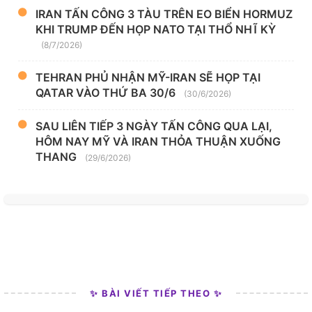
IRAN TẤN CÔNG 3 TÀU TRÊN EO BIỂN HORMUZ
KHI TRUMP ĐẾN HỌP NATO TẠI THỔ NHĨ KỲ
(8/7/2026)
TEHRAN PHỦ NHẬN MỸ-IRAN SẼ HỌP TẠI
QATAR VÀO THỨ BA 30/6
(30/6/2026)
SAU LIÊN TIẾP 3 NGÀY TẤN CÔNG QUA LẠI,
HÔM NAY MỸ VÀ IRAN THỎA THUẬN XUỐNG
THANG
(29/6/2026)
✨ BÀI VIẾT TIẾP THEO ✨