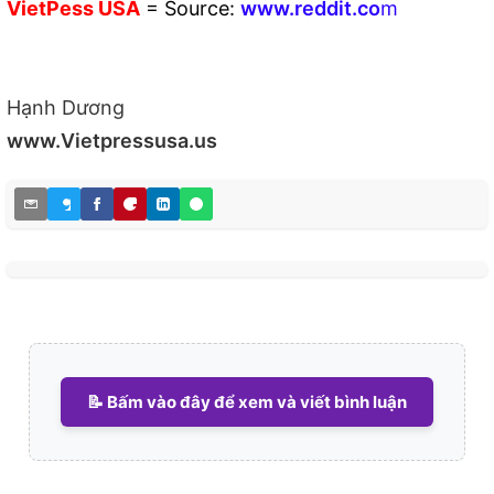
VietPess
USA
=
Source:
w
ww.reddit.
co
m
Hạnh Dương
www.Vietpressusa.us
📝 Bấm vào đây để xem và viết bình luận