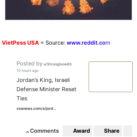
VietPess
USA
=
Source:
w
ww.reddit.
co
m
Posted by
u/Strongbow85
10 hours ago
Jordan’s King, Israeli
Defense Minister Reset
Ties
voanews.com/a/jord...
Comments
Award
Share
S
0
0