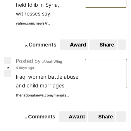
held Idlib in Syria,
witnesses say
yahoo.com/news/r...
Comments
Award
Share
S
0
0
Posted by
u/Joel-Wing
4 days ago
4
4
Iraqi women battle abuse
and child marriages
thenationalnews.com/mena/2...
Comments
Award
Share
S
0
0