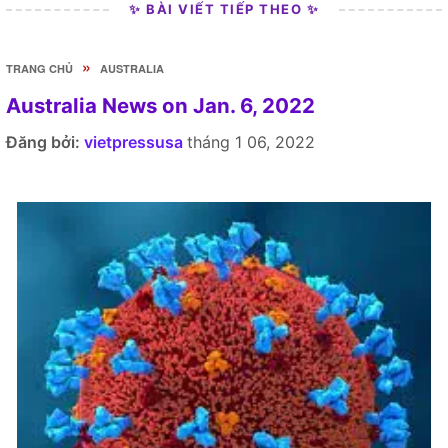
✨ BÀI VIẾT TIẾP THEO ✨
»
TRANG CHỦ
AUSTRALIA
Australia News on Jan. 6, 2022
Đăng bởi:
vietpressusa
tháng 1 06, 2022