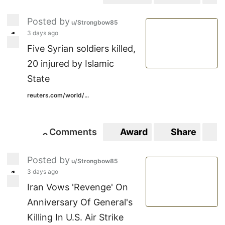
0
Posted by
u/Strongbow85
3 days ago
1
1
Five Syrian soldiers killed,
20 injured by Islamic
State
reuters.com/world/...
Comments
Award
Share
S
0
0
Posted by
u/Strongbow85
3 days ago
1
1
Iran Vows 'Revenge' On
Anniversary Of General's
Killing In U.S. Air Strike