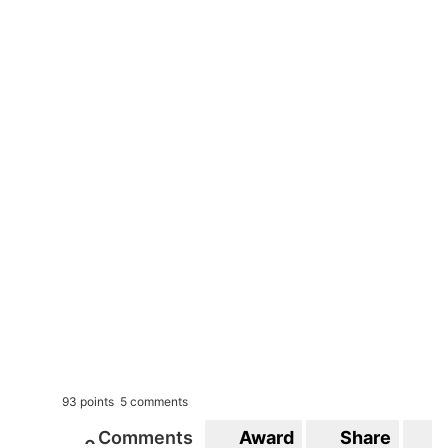
93 points
5 comments
Comments
Award
Share
S
0