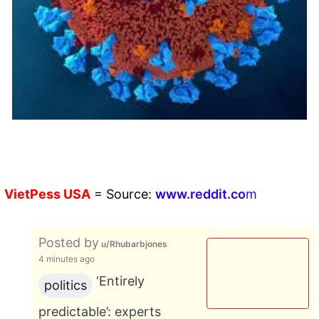
VietPess
USA
=
Source:
w
ww.reddit.
co
m
Posted by
u/Rhubarbjones
4 minutes ago
‘Entirely
politics
predictable’: experts