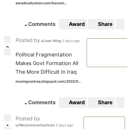
eeradicalization.com/becomi...
Comments
Award
Share
S
0
0
Posted by
u/Joel-Wing
2 days ago
3
3
Political Fragmentation
Makes Govt Formation All
The More Difficult In Iraq
musingsoniraq.blogspot.com/2022/0...
Comments
Award
Share
S
0
0
Posted by
u/WestminsterInstitute
2 days ago
1
1