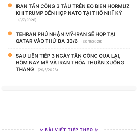
IRAN TẤN CÔNG 3 TÀU TRÊN EO BIỂN HORMUZ
KHI TRUMP ĐẾN HỌP NATO TẠI THỔ NHĨ KỲ
(8/7/2026)
TEHRAN PHỦ NHẬN MỸ-IRAN SẼ HỌP TẠI
QATAR VÀO THỨ BA 30/6
(30/6/2026)
SAU LIÊN TIẾP 3 NGÀY TẤN CÔNG QUA LẠI,
HÔM NAY MỸ VÀ IRAN THỎA THUẬN XUỐNG
THANG
(29/6/2026)
✨ BÀI VIẾT TIẾP THEO ✨