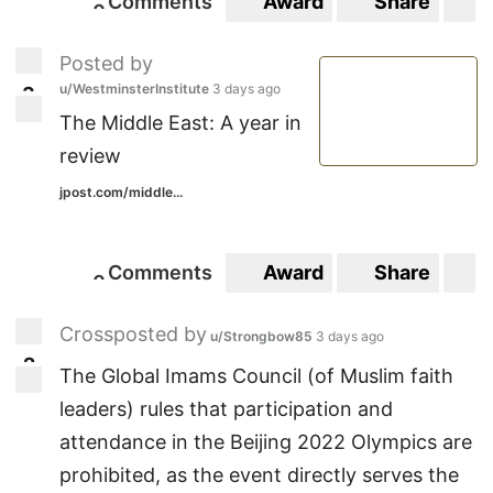
Comments
Award
Share
S
0
0
Posted by
u/WestminsterInstitute
3 days ago
3
3
The Middle East: A year in
review
jpost.com/middle...
Comments
Award
Share
S
0
0
Crossposted by
u/Strongbow85
3 days ago
2
2
The Global Imams Council (of Muslim faith
leaders) rules that participation and
attendance in the Beijing 2022 Olympics are
prohibited, as the event directly serves the