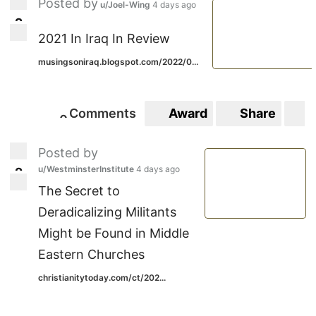
Posted by
u/Joel-Wing
4 days ago
2
2
2021 In Iraq In Review
musingsoniraq.blogspot.com/2022/0...
Comments
Award
Share
S
0
0
Posted by
u/WestminsterInstitute
4 days ago
2
2
The Secret to
Deradicalizing Militants
Might be Found in Middle
Eastern Churches
christianitytoday.com/ct/202...