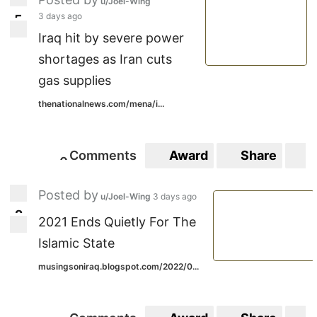
u/Joel-Wing
3 days ago
5
5
Iraq hit by severe power
shortages as Iran cuts
gas supplies
thenationalnews.com/mena/i...
Comments
Award
Share
S
0
0
Posted by
u/Joel-Wing
3 days ago
2
2
2021 Ends Quietly For The
Islamic State
musingsoniraq.blogspot.com/2022/0...