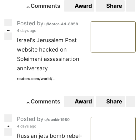
Comments
Award
Share
S
0
0
Posted by
u/Motor-Ad-8858
4 days ago
2
2
Israel's Jerusalem Post
website hacked on
Soleimani assassination
anniversary
reuters.com/world/...
Comments
Award
Share
S
0
0
Posted by
u/dunkin1980
4 days ago
4
4
Russian jets bomb rebel-