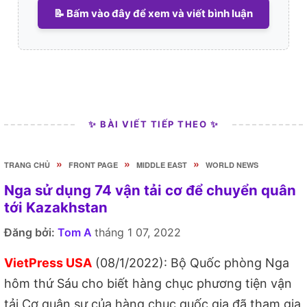
📝 Bấm vào đây để xem và viết bình luận
✨ BÀI VIẾT TIẾP THEO ✨
»
»
»
TRANG CHỦ
FRONT PAGE
MIDDLE EAST
WORLD NEWS
Nga sử dụng 74 vận tải cơ để chuyển quân
tới Kazakhstan
Đăng bởi:
Tom A
tháng 1 07, 2022
VietPress USA
(08/1/2022): Bộ Quốc phòng Nga
hôm thứ Sáu cho biết hàng chục phương tiện vận
tải Cơ quân sự của hàng chục quốc gia đã tham gia