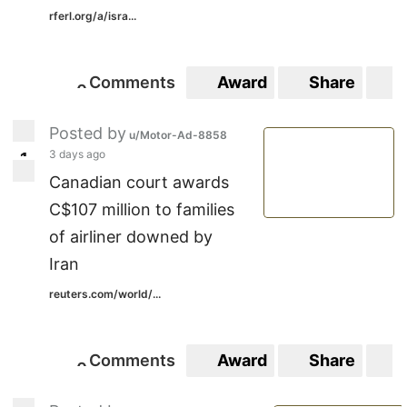
rferl.org/a/isra...
Comments
Award
Share
S
0
0
Posted by
u/Motor-Ad-8858
3 days ago
1
1
Canadian court awards
C$107 million to families
of airliner downed by
Iran
reuters.com/world/...
Comments
Award
Share
S
0
0