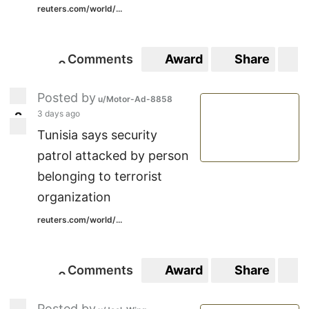
reuters.com/world/...
Comments
Award
Share
S
0
0
Posted by
u/Motor-Ad-8858
3 days ago
2
2
Tunisia says security
patrol attacked by person
belonging to terrorist
organization
reuters.com/world/...
Comments
Award
Share
S
0
0
Posted by