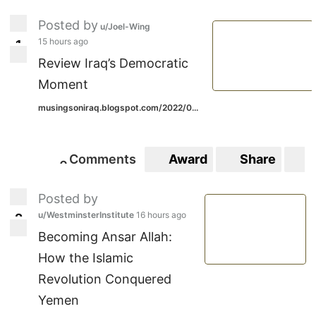
Posted by
u/Joel-Wing
15 hours ago
1
1
Review Iraq’s Democratic
Moment
musingsoniraq.blogspot.com/2022/0...
Comments
Award
Share
S
0
0
Posted by
u/WestminsterInstitute
16 hours ago
2
2
Becoming Ansar Allah:
How the Islamic
Revolution Conquered
Yemen