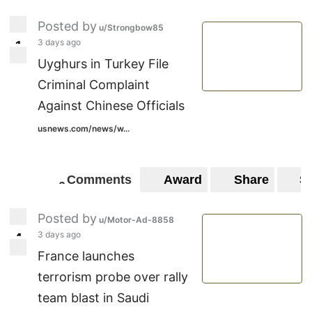
Posted by
u/Strongbow85
3 days ago
1
1
Uyghurs in Turkey File
Criminal Complaint
Against Chinese Officials
usnews.com/news/w...
Comments
Award
Share
S
0
0
Posted by
u/Motor-Ad-8858
3 days ago
4
4
France launches
terrorism probe over rally
team blast in Saudi