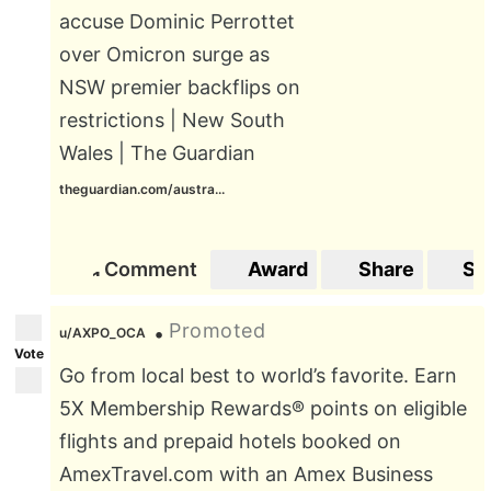
accuse Dominic Perrottet
over Omicron surge as
NSW premier backflips on
restrictions | New South
Wales | The Guardian
theguardian.com/austra...
Comment
Award
Share
Sa
1
1
Promoted
•
u/AXPO_OCA
Vote
Go from local best to world’s favorite. Earn
5X Membership Rewards® points on eligible
flights and prepaid hotels booked on
AmexTravel.com with an Amex Business