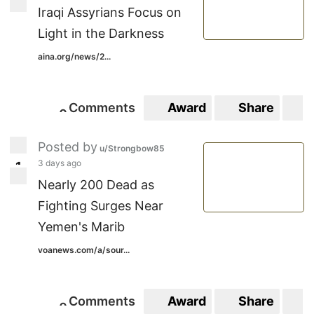
Iraqi Assyrians Focus on
Light in the Darkness
aina.org/news/2...
Comments
Award
Share
S
0
0
Posted by
u/Strongbow85
3 days ago
1
1
Nearly 200 Dead as
Fighting Surges Near
Yemen's Marib
voanews.com/a/sour...
Comments
Award
Share
S
0
0