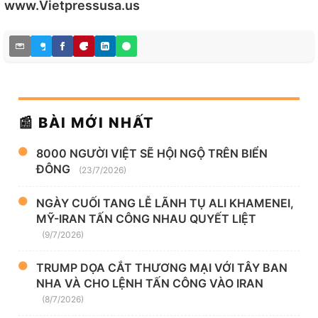
www.Vietpressusa.us
📰 BÀI MỚI NHẤT
8000 NGƯỜI VIỆT SẼ HỘI NGỘ TRÊN BIỂN
ĐÔNG
(23/7/2026)
NGÀY CUỐI TANG LỄ LÃNH TỤ ALI KHAMENEI,
MỸ-IRAN TẤN CÔNG NHAU QUYẾT LIỆT
(9/7/2026)
TRUMP DỌA CẮT THƯƠNG MẠI VỚI TÂY BAN
NHA VÀ CHO LỆNH TẤN CÔNG VÀO IRAN
(8/7/2026)