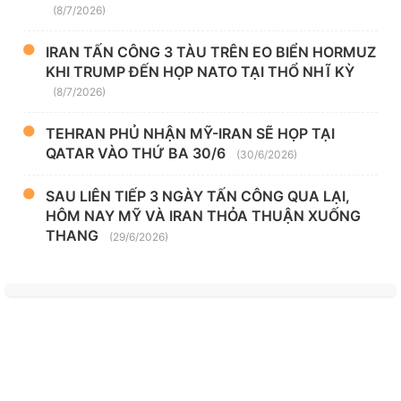
(8/7/2026)
IRAN TẤN CÔNG 3 TÀU TRÊN EO BIỂN HORMUZ
KHI TRUMP ĐẾN HỌP NATO TẠI THỔ NHĨ KỲ
(8/7/2026)
TEHRAN PHỦ NHẬN MỸ-IRAN SẼ HỌP TẠI
QATAR VÀO THỨ BA 30/6
(30/6/2026)
SAU LIÊN TIẾP 3 NGÀY TẤN CÔNG QUA LẠI,
HÔM NAY MỸ VÀ IRAN THỎA THUẬN XUỐNG
THANG
(29/6/2026)