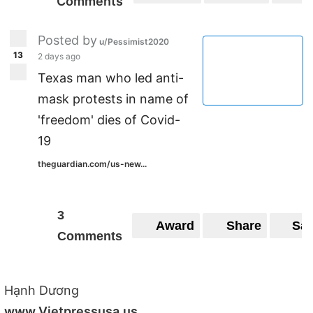
Comments
Posted by
u/Pessimist2020
13
2 days ago
Texas man who led anti-
mask protests in name of
'freedom' dies of Covid-
19
theguardian.com/us-new...
3
Award
Share
Sa
Comments
Hạnh Dương
www.Vietpressusa.us