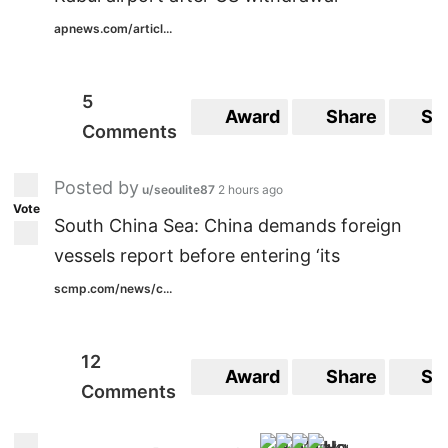
apnews.com/articl...
5
Award
Share
Sa
Comments
Posted by
u/seoulite87
2 hours ago
Vote
South China Sea: China demands foreign
vessels report before entering ‘its
scmp.com/news/c...
12
Award
Share
Sa
Comments