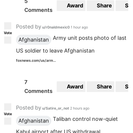
5
Award
Share
Sa
Comments
Posted by
u/r0naldmexic0
1 hour ago
Vote
Army unit posts photo of last
Afghanistan
US soldier to leave Afghanistan
foxnews.com/us/arm...
7
Award
Share
Sa
Comments
Posted by
u/Satire_or_not
2 hours ago
Vote
Taliban control now-quiet
Afghanistan
Kabul airport after US withdrawal