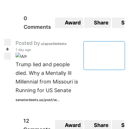
0
Award
Share
Sa
Comments
Posted by
u/apostledeets
6
1 day ago
‪Trump lied and people
died.‬ ‪Why a Mentally Ill
Millennial from Missouri is
Running for US Senate‬
senatordeets.us/post/w...
12
Award
Share
Sa