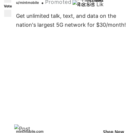
Promoted
•
u/mintmobile
4
8
5
5
Vote
Get unlimited talk, text, and data on the
nation's largest 5G network for $30/month!
Shop Now
mintmobile.com