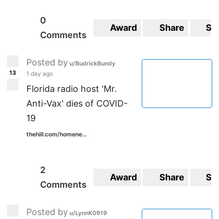
0
Award
Share
Sa
Comments
Posted by
u/BudrickBundy
13
1 day ago
Florida radio host 'Mr.
Anti-Vax' dies of COVID-
19
thehill.com/homene...
2
Award
Share
Sa
Comments
Posted by
u/LynnK0919