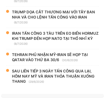
(9/7/2026)
TRUMP DỌA CẮT THƯƠNG MẠI VỚI TÂY BAN
NHA VÀ CHO LỆNH TẤN CÔNG VÀO IRAN
(8/7/2026)
IRAN TẤN CÔNG 3 TÀU TRÊN EO BIỂN HORMUZ
KHI TRUMP ĐẾN HỌP NATO TẠI THỔ NHĨ KỲ
(8/7/2026)
TEHRAN PHỦ NHẬN MỸ-IRAN SẼ HỌP TẠI
QATAR VÀO THỨ BA 30/6
(30/6/2026)
SAU LIÊN TIẾP 3 NGÀY TẤN CÔNG QUA LẠI,
HÔM NAY MỸ VÀ IRAN THỎA THUẬN XUỐNG
THANG
(29/6/2026)