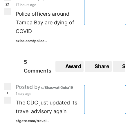
21
17 hours ago
Police officers around
Tampa Bay are dying of
COVID
axios.com/police...
5
Award
Share
Sa
Comments
Posted by
u/BhaswatiGuha19
1
1 day ago
The CDC just updated its
travel advisory again
sfgate.com/travel...