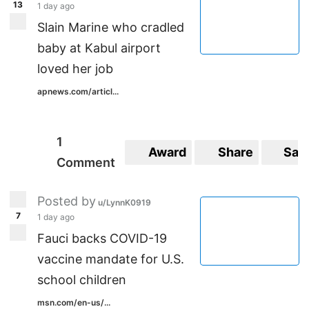
13
1 day ago
Slain Marine who cradled
baby at Kabul airport
loved her job
apnews.com/articl...
1
Award
Share
Sav
Comment
Posted by
u/LynnK0919
7
1 day ago
Fauci backs COVID-19
vaccine mandate for U.S.
school children
msn.com/en-us/...