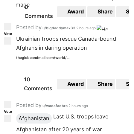
0
Award
Share
Sa
Comments
Posted by
u/bigdaddymax33
2 hours ago
Vote
Ukrainian troops rescue Canada-bound
Afghans in daring operation
theglobeandmail.com/world/...
10
Award
Share
Sa
Comments
Posted by
u/wadafaqbro
2 hours ago
Vote
Last U.S. troops leave
Afghanistan
Afghanistan after 20 years of war