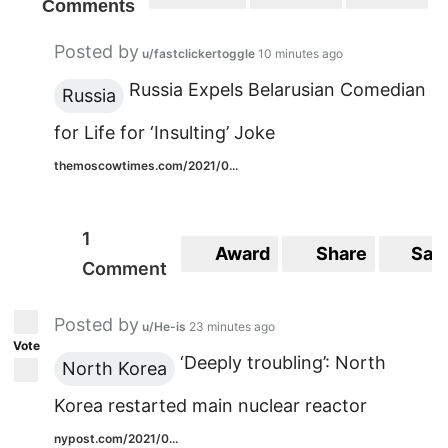
Comments
Posted by
u/fastclickertoggle
10 minutes ago
Russia Expels Belarusian Comedian
Russia
for Life for ‘Insulting’ Joke
themoscowtimes.com/2021/0...
1
Award
Share
Sav
Comment
Posted by
u/He-is
23 minutes ago
Vote
‘Deeply troubling’: North
North Korea
Korea restarted main nuclear reactor
nypost.com/2021/0...