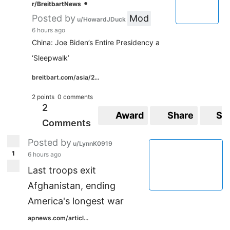
•
r/BreitbartNews
Posted by
Mod
u/HowardJDuck
6 hours ago
China: Joe Biden’s Entire Presidency a
‘Sleepwalk’
breitbart.com/asia/2...
2 points
0 comments
2
Award
Share
Sa
Comments
Posted by
u/LynnK0919
1
6 hours ago
Last troops exit
Afghanistan, ending
America's longest war
apnews.com/articl...