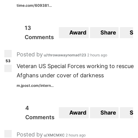
time.com/609381...
13
Award
Share
Sa
Comments
Posted by
u/throwawaynomad123
2 hours ago
53
Veteran US Special Forces working to rescue
Afghans under cover of darkness
m.jpost.com/intern...
4
Award
Share
Sa
Comments
Posted by
u/XMCMXC
2 hours ago