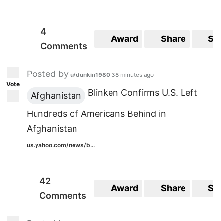
4
Award
Share
Sa
Comments
Posted by
u/dunkin1980
38 minutes ago
Vote
Blinken Confirms U.S. Left
Afghanistan
Hundreds of Americans Behind in
Afghanistan
us.yahoo.com/news/b...
42
Award
Share
Sa
Comments