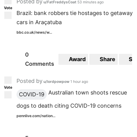
Posted by
u/FatFreddysCoat
53 minutes ago
Vote
Brazil: bank robbers tie hostages to getaway
cars in Araçatuba
bbc.co.uk/news/w...
0
Award
Share
Sa
Comments
Posted by
u/lordpowpow
1 hour ago
Vote
Australian town shoots rescue
COVID-19
dogs to death citing COVID-19 concerns
pennlive.com/nation...