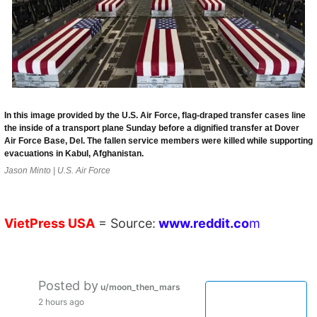
In this image provided by the U.S. Air Force, flag-draped transfer cases line
the inside of a transport plane Sunday before a dignified transfer at Dover
Air Force Base, Del. The fallen service members were killed while supporting
evacuations in Kabul, Afghanistan.
Jason Minto | U.S. Air Force
VietPress
USA
=
Source:
w
ww.reddit.
co
m
Posted by
u/moon_then_mars
2 hours ago