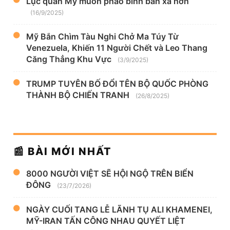
Lục quân Mỹ muốn pháo binh bắn xa hơn
(16/9/2025)
Mỹ Bắn Chìm Tàu Nghi Chở Ma Túy Từ
Venezuela, Khiến 11 Người Chết và Leo Thang
Căng Thẳng Khu Vực
(3/9/2025)
TRUMP TUYÊN BỐ ĐỔI TÊN BỘ QUỐC PHÒNG
THÀNH BỘ CHIẾN TRANH
(26/8/2025)
📰 BÀI MỚI NHẤT
8000 NGƯỜI VIỆT SẼ HỘI NGỘ TRÊN BIỂN
ĐÔNG
(23/7/2026)
NGÀY CUỐI TANG LỄ LÃNH TỤ ALI KHAMENEI,
MỸ-IRAN TẤN CÔNG NHAU QUYẾT LIỆT