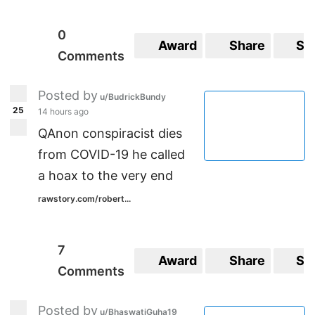
0
Award
Share
Sa
Comments
Posted by
u/BudrickBundy
25
14 hours ago
QAnon conspiracist dies
from COVID-19 he called
a hoax to the very end
rawstory.com/robert...
7
Award
Share
Sa
Comments
Posted by
u/BhaswatiGuha19