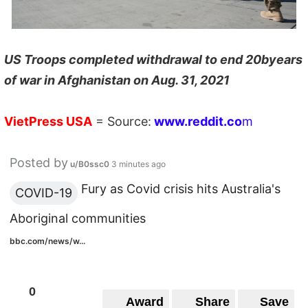
US Troops completed withdrawal to end 20byears
of war in Afghanistan on Aug. 31, 2021
VietPress
USA
=
Source:
w
ww.reddit.
co
m
Posted by
u/B0ssc0
3 minutes ago
Fury as Covid crisis hits Australia's
COVID-19
Aboriginal communities
bbc.com/news/w...
0
Award
Share
Save