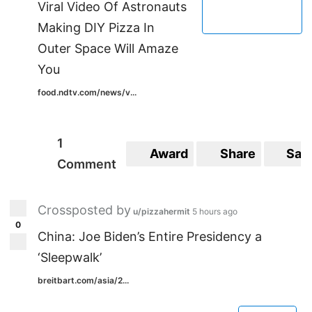
Viral Video Of Astronauts
Making DIY Pizza In
Outer Space Will Amaze
You
food.ndtv.com/news/v...
1
Award
Share
Sav
Comment
Crossposted by
u/pizzahermit
5 hours ago
0
China: Joe Biden’s Entire Presidency a
‘Sleepwalk’
breitbart.com/asia/2...