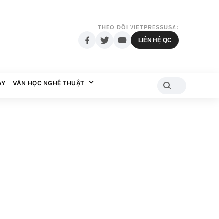
THEO DÕI VIETPRESSUSA:
LIÊN HỆ QC
AY
VĂN HỌC NGHỆ THUẬT