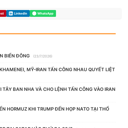
est
LinkedIn
WhatsApp
ÊN BIỂN ĐÔNG
(23/7/2026)
 KHAMENEI, MỸ-IRAN TẤN CÔNG NHAU QUYẾT LIỆT
 TÂY BAN NHA VÀ CHO LỆNH TẤN CÔNG VÀO IRAN
IỂN HORMUZ KHI TRUMP ĐẾN HỌP NATO TẠI THỔ