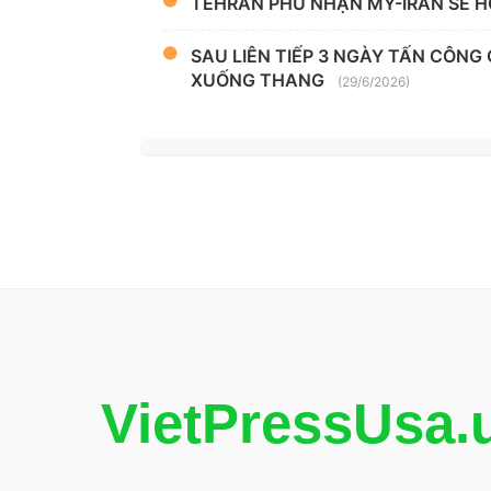
TEHRAN PHỦ NHẬN MỸ-IRAN SẼ H
SAU LIÊN TIẾP 3 NGÀY TẤN CÔNG
XUỐNG THANG
(29/6/2026)
VietPressUsa.