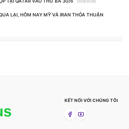
ỌP TẠI QATAR VÀO THỨ BA 30/6
(30/6/2026)
 QUA LẠI, HÔM NAY MỸ VÀ IRAN THỎA THUẬN
KẾT NỐI VỚI CHÚNG TÔI
us