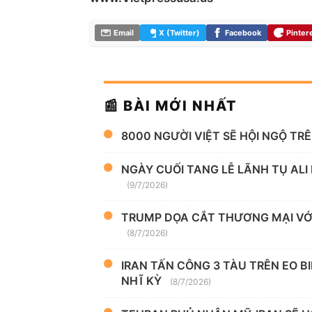
Email
X (Twitter)
Facebook
Pinter
📰 BÀI MỚI NHẤT
8000 NGƯỜI VIỆT SẼ HỘI NGỘ TR
NGÀY CUỐI TANG LỄ LÃNH TỤ ALI
(9/7/2026)
TRUMP DỌA CẮT THƯƠNG MẠI VỚI
(8/7/2026)
IRAN TẤN CÔNG 3 TÀU TRÊN EO B
NHĨ KỲ
(8/7/2026)