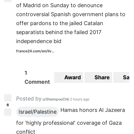
of Madrid on Sunday to denounce
controversial Spanish government plans to
offer pardons to the jailed Catalan
separatists behind the failed 2017
independence bid
france24.com/en/liv...
1
Award
Share
Sav
Comment
Posted by
u/ShampooChii
2 hours ago
6
Hamas honors Al Jazeera
Israel/Palestine
for 'highly professional' coverage of Gaza
conflict