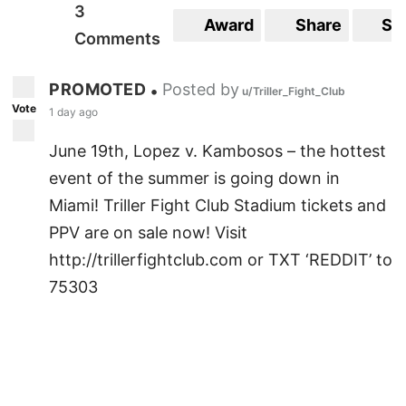
3
Award
Share
Sa
Comments
PROMOTED
Posted by
•
u/Triller_Fight_Club
Vote
1 day ago
June 19th, Lopez v. Kambosos – the hottest
event of the summer is going down in
Miami! Triller Fight Club Stadium tickets and
PPV are on sale now! Visit
http://trillerfightclub.com or TXT ‘REDDIT’ to
75303