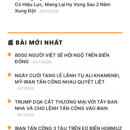
Có Hiệu Lực, Mang Lại Hy Vọng Sau 2 Năm
Xung Đột
(9/10/2025)
📰 BÀI MỚI NHẤT
8000 NGƯỜI VIỆT SẼ HỘI NGỘ TRÊN BIỂN
ĐÔNG
(23/7/2026)
NGÀY CUỐI TANG LỄ LÃNH TỤ ALI KHAMENEI,
MỸ-IRAN TẤN CÔNG NHAU QUYẾT LIỆT
(9/7/2026)
TRUMP DỌA CẮT THƯƠNG MẠI VỚI TÂY BAN
NHA VÀ CHO LỆNH TẤN CÔNG VÀO IRAN
(8/7/2026)
IRAN TẤN CÔNG 3 TÀU TRÊN EO BIỂN HORMUZ