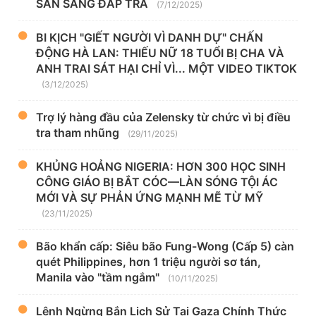
SẴN SÀNG ĐÁP TRẢ
(7/12/2025)
BI KỊCH "GIẾT NGƯỜI VÌ DANH DỰ" CHẤN
ĐỘNG HÀ LAN: THIẾU NỮ 18 TUỔI BỊ CHA VÀ
ANH TRAI SÁT HẠI CHỈ VÌ... MỘT VIDEO TIKTOK
(3/12/2025)
Trợ lý hàng đầu của Zelensky từ chức vì bị điều
tra tham nhũng
(29/11/2025)
KHỦNG HOẢNG NIGERIA: HƠN 300 HỌC SINH
CÔNG GIÁO BỊ BẮT CÓC—LÀN SÓNG TỘI ÁC
MỚI VÀ SỰ PHẢN ỨNG MẠNH MẼ TỪ MỸ
(23/11/2025)
Bão khẩn cấp: Siêu bão Fung-Wong (Cấp 5) càn
quét Philippines, hơn 1 triệu người sơ tán,
Manila vào "tầm ngắm"
(10/11/2025)
Lệnh Ngừng Bắn Lịch Sử Tại Gaza Chính Thức