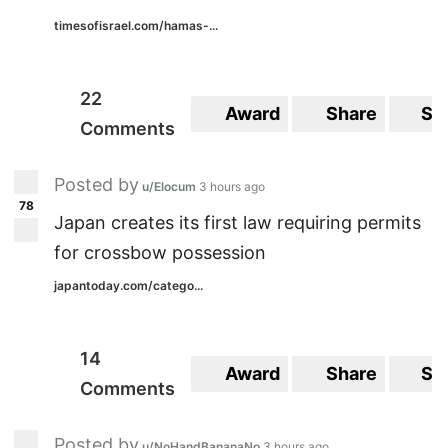
timesofisrael.com/hamas-...
22
Award
Share
Sa
Comments
Posted by
u/Elocum
3 hours ago
78
Japan creates its first law requiring permits
for crossbow possession
japantoday.com/catego...
14
Award
Share
Sa
Comments
Posted by
u/NoHandBananaNo
3 hours ago