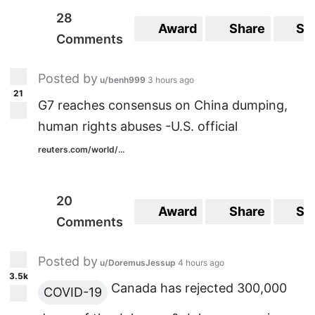
28
Award
Share
Sa
Comments
Posted by
u/benh999
3 hours ago
21
G7 reaches consensus on China dumping,
human rights abuses -U.S. official
reuters.com/world/...
20
Award
Share
Sa
Comments
Posted by
u/DoremusJessup
4 hours ago
3.5k
Canada has rejected 300,000
COVID-19