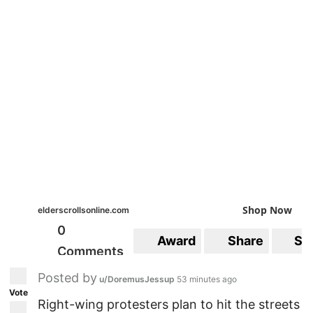
Shop Now
elderscrollsonline.com
0
Award
Share
Sa
Comments
Posted by
u/DoremusJessup
53 minutes ago
Vote
Right-wing protesters plan to hit the streets