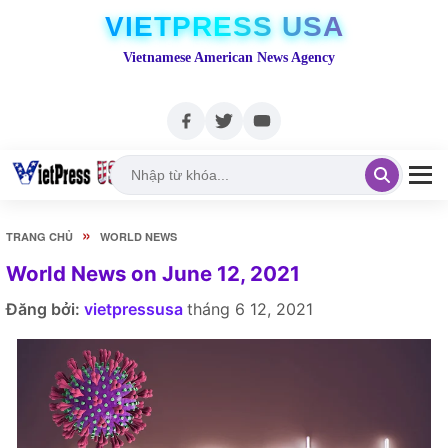
VIETPRESS USA
Vietnamese American News Agency
»
TRANG CHỦ
WORLD NEWS
World News on June 12, 2021
Đăng bởi:
vietpressusa
tháng 6 12, 2021