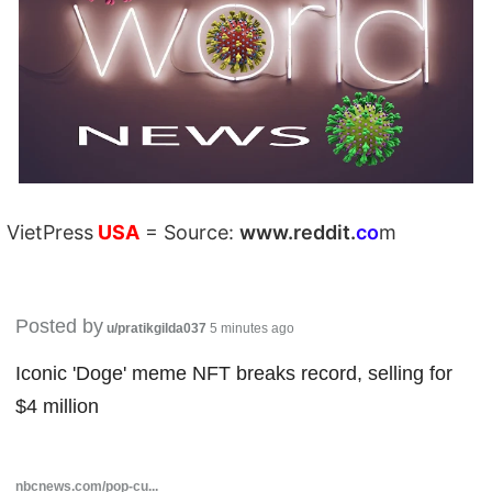
VietPress
USA
=
Source:
w
ww.reddit.
co
m
Posted by
u/pratikgilda037
5 minutes ago
Iconic 'Doge' meme NFT breaks record, selling for
$4 million
nbcnews.com/pop-cu...