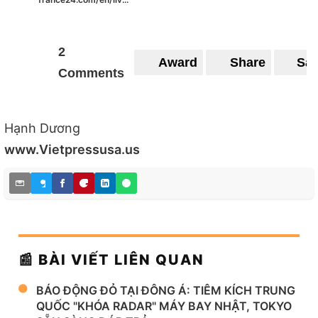
france24.com/en/liv...
2
Award
Share
Sa
Comments
Hạnh Dương
www.Vietpressusa.us
📰 BÀI VIẾT LIÊN QUAN
BÁO ĐỘNG ĐỎ TẠI ĐÔNG Á: TIÊM KÍCH TRUNG
QUỐC "KHÓA RADAR" MÁY BAY NHẬT, TOKYO