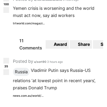
100
Yemen crisis is worsening and the world
must act now, say aid workers
trtworld.com/magazi...
11
Award
Share
Sa
Comments
Posted by
u/sort90
3 hours ago
35
Vladimir Putin says Russia-US
Russia
relations ‘at lowest point in recent years’,
praises Donald Trump
news.com.au/world/...