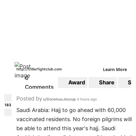
Learn More
http://trillerfightclub.com
0
Award
Share
Sa
Comments
Posted by
u/DoremusJessup
4 hours ago
183
Saudi Arabia: Hajj to go ahead with 60,000
vaccinated residents. No foreign pilgrims will
be able to attend this year's hajj. Saudi