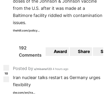
doses of the Johnson & Johnson vaccine
from the U.S. after it was made at a
Baltimore facility riddled with contamination
issues.
thehill.com/policy...
192
Award
Share
Sa
Comments
Posted by
u/misana123
4 hours ago
10
Iran nuclear talks restart as Germany urges
flexibility
dw.com/en/ira...