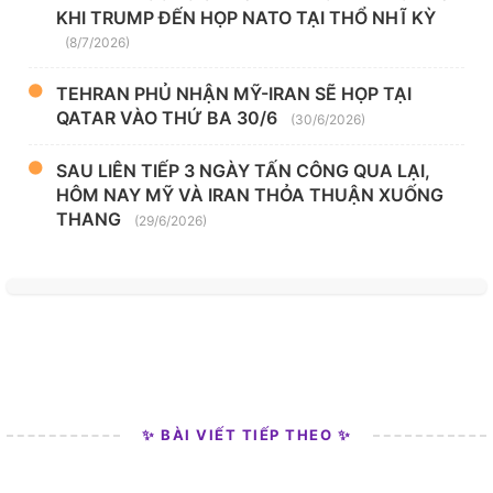
KHI TRUMP ĐẾN HỌP NATO TẠI THỔ NHĨ KỲ
(8/7/2026)
TEHRAN PHỦ NHẬN MỸ-IRAN SẼ HỌP TẠI
QATAR VÀO THỨ BA 30/6
(30/6/2026)
SAU LIÊN TIẾP 3 NGÀY TẤN CÔNG QUA LẠI,
HÔM NAY MỸ VÀ IRAN THỎA THUẬN XUỐNG
THANG
(29/6/2026)
✨ BÀI VIẾT TIẾP THEO ✨