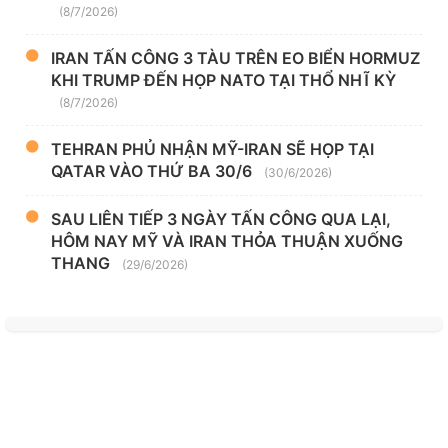
(8/7/2026)
IRAN TẤN CÔNG 3 TÀU TRÊN EO BIỂN HORMUZ
KHI TRUMP ĐẾN HỌP NATO TẠI THỔ NHĨ KỲ
(8/7/2026)
TEHRAN PHỦ NHẬN MỸ-IRAN SẼ HỌP TẠI
QATAR VÀO THỨ BA 30/6
(30/6/2026)
SAU LIÊN TIẾP 3 NGÀY TẤN CÔNG QUA LẠI,
HÔM NAY MỸ VÀ IRAN THỎA THUẬN XUỐNG
THANG
(29/6/2026)