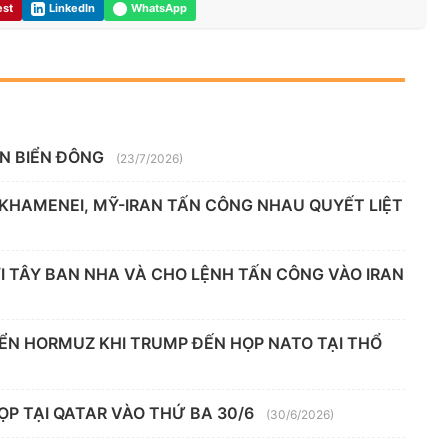
est
LinkedIn
WhatsApp
ÊN BIỂN ĐÔNG
(23/7/2026)
 KHAMENEI, MỸ-IRAN TẤN CÔNG NHAU QUYẾT LIỆT
 TÂY BAN NHA VÀ CHO LỆNH TẤN CÔNG VÀO IRAN
IỂN HORMUZ KHI TRUMP ĐẾN HỌP NATO TẠI THỔ
ỌP TẠI QATAR VÀO THỨ BA 30/6
(30/6/2026)