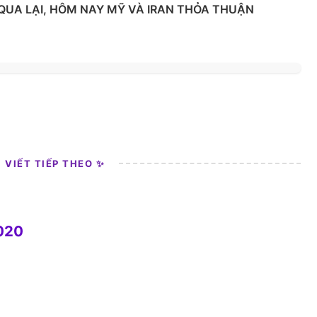
 QUA LẠI, HÔM NAY MỸ VÀ IRAN THỎA THUẬN
I VIẾT TIẾP THEO ✨
2020