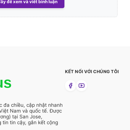
ây để xem và viết bình luận
KẾT NỐI VỚI CHÚNG TÔI
us
ức đa chiều, cập nhật nhanh
 Việt Nam và quốc tế. Được
ng) tại San Jose,
 tin tin cậy, gắn kết cộng