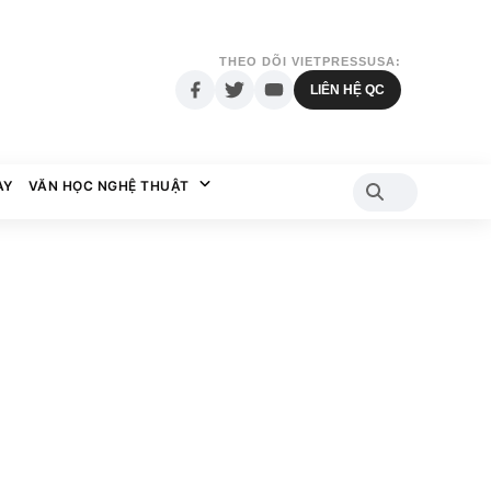
THEO DÕI VIETPRESSUSA:
LIÊN HỆ QC
AY
VĂN HỌC NGHỆ THUẬT