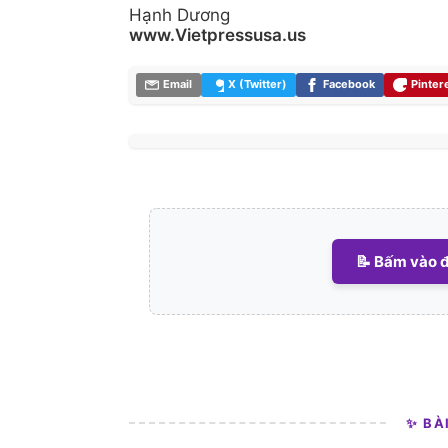
Hạnh Dương
www.Vietpressusa.us
Email
X (Twitter)
Facebook
Pinter
📝 Bấm vào đ
✨ BÀ