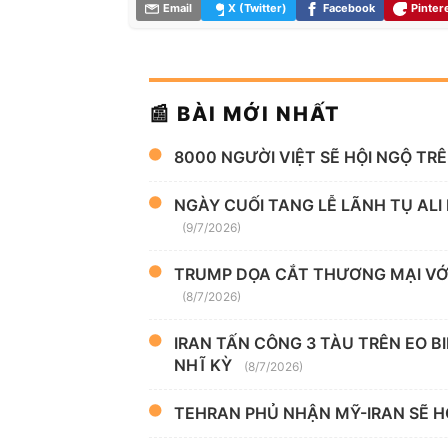
Email
X (Twitter)
Facebook
Pinter
📰 BÀI MỚI NHẤT
8000 NGƯỜI VIỆT SẼ HỘI NGỘ TR
NGÀY CUỐI TANG LỄ LÃNH TỤ ALI
(9/7/2026)
TRUMP DỌA CẮT THƯƠNG MẠI VỚI
(8/7/2026)
IRAN TẤN CÔNG 3 TÀU TRÊN EO B
NHĨ KỲ
(8/7/2026)
TEHRAN PHỦ NHẬN MỸ-IRAN SẼ H