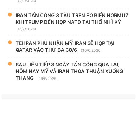
(8/7/2026)
IRAN TẤN CÔNG 3 TÀU TRÊN EO BIỂN HORMUZ
KHI TRUMP ĐẾN HỌP NATO TẠI THỔ NHĨ KỲ
(8/7/2026)
TEHRAN PHỦ NHẬN MỸ-IRAN SẼ HỌP TẠI
QATAR VÀO THỨ BA 30/6
(30/6/2026)
SAU LIÊN TIẾP 3 NGÀY TẤN CÔNG QUA LẠI,
HÔM NAY MỸ VÀ IRAN THỎA THUẬN XUỐNG
THANG
(29/6/2026)