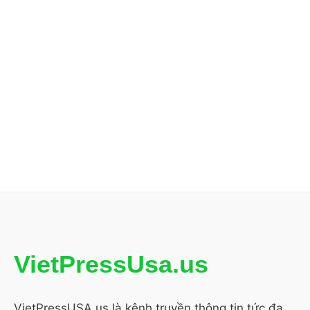
VietPressUsa.us
VietPressUSA.us là kênh truyền thông tin tức đa