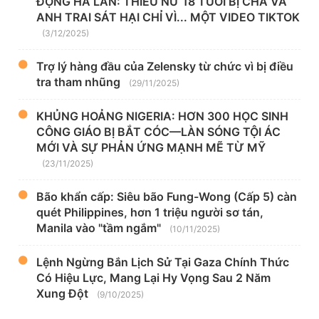
ĐỘNG HÀ LAN: THIẾU NỮ 18 TUỔI BỊ CHA VÀ
ANH TRAI SÁT HẠI CHỈ VÌ... MỘT VIDEO TIKTOK
(3/12/2025)
Trợ lý hàng đầu của Zelensky từ chức vì bị điều
tra tham nhũng
(29/11/2025)
KHỦNG HOẢNG NIGERIA: HƠN 300 HỌC SINH
CÔNG GIÁO BỊ BẮT CÓC—LÀN SÓNG TỘI ÁC
MỚI VÀ SỰ PHẢN ỨNG MẠNH MẼ TỪ MỸ
(23/11/2025)
Bão khẩn cấp: Siêu bão Fung-Wong (Cấp 5) càn
quét Philippines, hơn 1 triệu người sơ tán,
Manila vào "tầm ngắm"
(10/11/2025)
Lệnh Ngừng Bắn Lịch Sử Tại Gaza Chính Thức
Có Hiệu Lực, Mang Lại Hy Vọng Sau 2 Năm
Xung Đột
(9/10/2025)