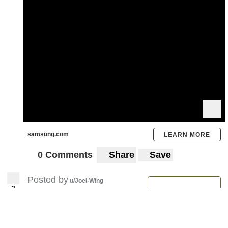
samsung.com
LEARN MORE
0 Comments
Share
Save
Posted by
u/Joel-Wing
2
14 hours ago
2nd Attempt To Remove
Speaker Of Iraq’s