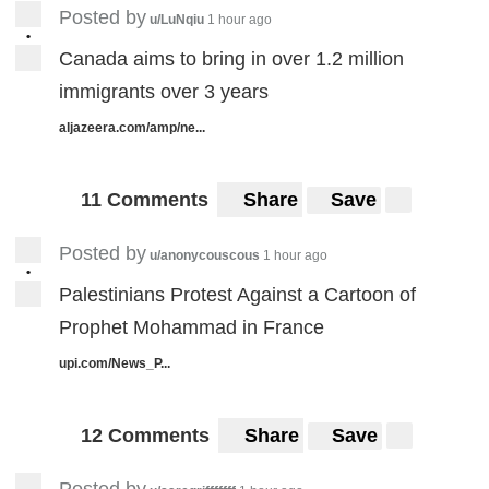
Posted by
u/LuNqiu
1 hour ago
•
Canada aims to bring in over 1.2 million
immigrants over 3 years
aljazeera.com/amp/ne...
11 Comments
Share
Save
Posted by
u/anonycouscous
1 hour ago
•
Palestinians Protest Against a Cartoon of
Prophet Mohammad in France
upi.com/News_P...
12 Comments
Share
Save