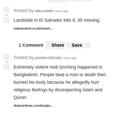
Posted by
u/MarvinH88
1 hour ago
•
Landslide in El Salvador kills 9, 35 missing.
independent.co.uk/news/r...
1 Comment
Share
Save
Posted by
u/XXXNASTECION
1 hour ago
•
Extremely violent mob lynching happened in
Bangladesh. People beat a man to death then
burned his body because he allegedly hurt
religious feelings by disrespecting Islam and
Quran.
dhakatribune.com/bangla...