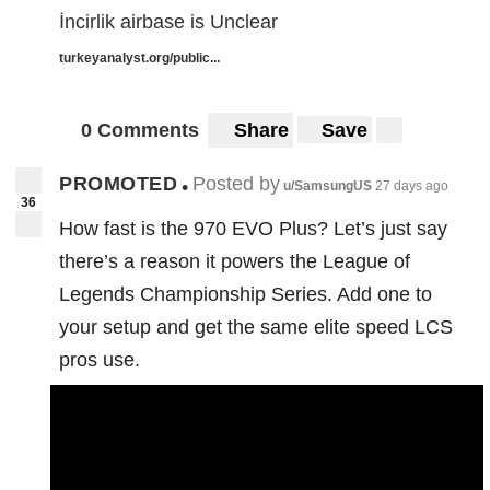
İncirlik airbase is Unclear
turkeyanalyst.org/public...
0 Comments
Share
Save
PROMOTED
Posted by
•
u/SamsungUS
27 days ago
36
How fast is the 970 EVO Plus? Let’s just say
there’s a reason it powers the League of
Legends Championship Series. Add one to
your setup and get the same elite speed LCS
pros use.