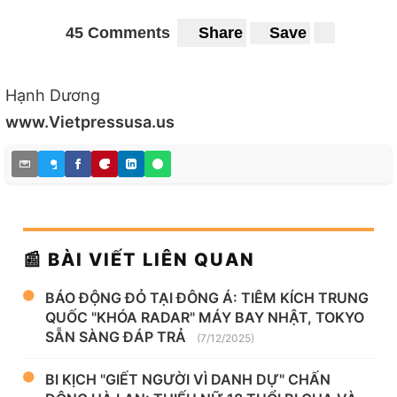
45 Comments
Share
Save
Hạnh Dương
www.Vietpressusa.us
📰 BÀI VIẾT LIÊN QUAN
BÁO ĐỘNG ĐỎ TẠI ĐÔNG Á: TIÊM KÍCH TRUNG
QUỐC "KHÓA RADAR" MÁY BAY NHẬT, TOKYO
SẴN SÀNG ĐÁP TRẢ
(7/12/2025)
BI KỊCH "GIẾT NGƯỜI VÌ DANH DỰ" CHẤN