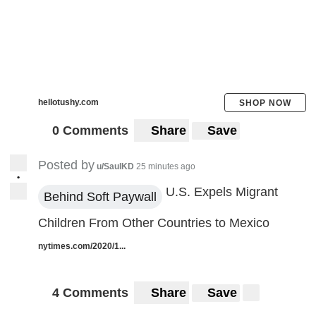
hellotushy.com
SHOP NOW
0 Comments
Share
Save
Posted by
u/SaulKD
25 minutes ago
•
U.S. Expels Migrant
Behind Soft Paywall
Children From Other Countries to Mexico
nytimes.com/2020/1...
4 Comments
Share
Save