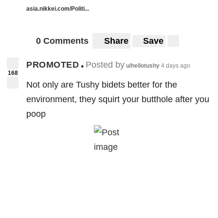
asia.nikkei.com/Politi...
0 Comments
Share
Save
PROMOTED
Posted by
•
u/hellotushy
4 days ago
168
Not only are Tushy bidets better for the
environment, they squirt your butthole after you
poop