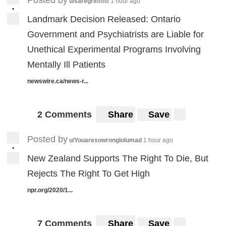
Posted by
u/saregrifffffff
1 hour ago
•
Landmark Decision Released: Ontario
Government and Psychiatrists are Liable for
Unethical Experimental Programs Involving
Mentally Ill Patients
newswire.ca/news-r...
2 Comments
Share
Save
Posted by
u/Youaresowronglolumad
1 hour ago
•
New Zealand Supports The Right To Die, But
Rejects The Right To Get High
npr.org/2020/1...
7 Comments
Share
Save