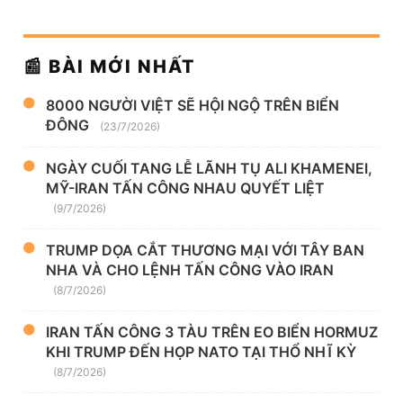
📰 BÀI MỚI NHẤT
8000 NGƯỜI VIỆT SẼ HỘI NGỘ TRÊN BIỂN
ĐÔNG
(23/7/2026)
NGÀY CUỐI TANG LỄ LÃNH TỤ ALI KHAMENEI,
MỸ-IRAN TẤN CÔNG NHAU QUYẾT LIỆT
(9/7/2026)
TRUMP DỌA CẮT THƯƠNG MẠI VỚI TÂY BAN
NHA VÀ CHO LỆNH TẤN CÔNG VÀO IRAN
(8/7/2026)
IRAN TẤN CÔNG 3 TÀU TRÊN EO BIỂN HORMUZ
KHI TRUMP ĐẾN HỌP NATO TẠI THỔ NHĨ KỲ
(8/7/2026)