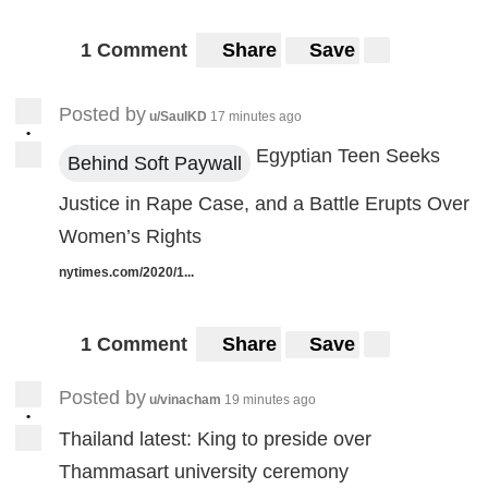
1 Comment
Share
Save
Posted by
u/SaulKD
17 minutes ago
•
Egyptian Teen Seeks
Behind Soft Paywall
Justice in Rape Case, and a Battle Erupts Over
Women’s Rights
nytimes.com/2020/1...
1 Comment
Share
Save
Posted by
u/vinacham
19 minutes ago
•
Thailand latest: King to preside over
Thammasart university ceremony