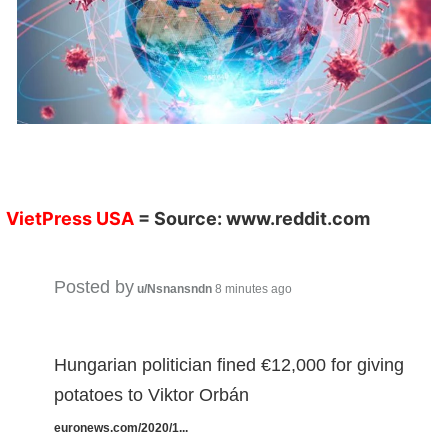
VietPress USA
= Source:
www.reddit.com
Posted by
u/Nsnansndn
8 minutes ago
Hungarian politician fined €12,000 for giving
potatoes to Viktor Orbán
euronews.com/2020/1...