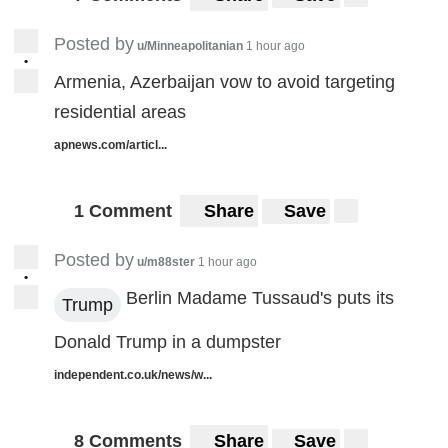
Posted by
u/Minneapolitanian
1 hour ago
•
Armenia, Azerbaijan vow to avoid targeting
residential areas
apnews.com/articl...
1 Comment
Share
Save
Posted by
u/m88ster
1 hour ago
•
Berlin Madame Tussaud's puts its
Trump
Donald Trump in a dumpster
independent.co.uk/news/w...
8 Comments
Share
Save