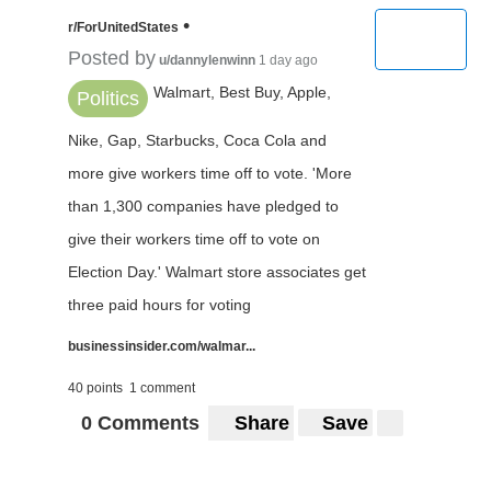
•
r/ForUnitedStates
Posted by
u/dannylenwinn
1 day ago
Walmart, Best Buy, Apple,
Politics
Nike, Gap, Starbucks, Coca Cola and
more give workers time off to vote. 'More
than 1,300 companies have pledged to
give their workers time off to vote on
Election Day.' Walmart store associates get
three paid hours for voting
businessinsider.com/walmar...
40 points
1 comment
0 Comments
Share
Save