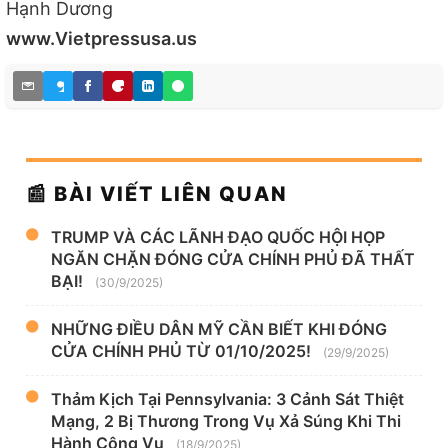
Hạnh Dương
www.Vietpressusa.us
📰 BÀI VIẾT LIÊN QUAN
TRUMP VÀ CÁC LÃNH ĐẠO QUỐC HỘI HỌP
NGĂN CHẶN ĐÓNG CỬA CHÍNH PHỦ ĐÃ THẤT
BẠI!
(30/9/2025)
NHỮNG ĐIỀU DÂN MỸ CẦN BIẾT KHI ĐÓNG
CỬA CHÍNH PHỦ TỪ 01/10/2025!
(29/9/2025)
Thảm Kịch Tại Pennsylvania: 3 Cảnh Sát Thiệt
Mạng, 2 Bị Thương Trong Vụ Xả Súng Khi Thi
Hành Công Vụ
(18/9/2025)