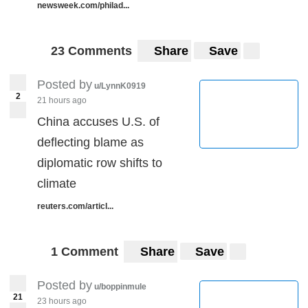
newsweek.com/philad...
23 Comments
Share
Save
Posted by
u/LynnK0919
2
21 hours ago
China accuses U.S. of
deflecting blame as
diplomatic row shifts to
climate
reuters.com/articl...
1 Comment
Share
Save
Posted by
u/boppinmule
21
23 hours ago