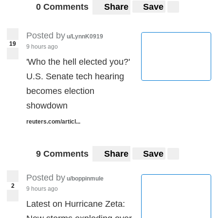
0 Comments
Share
Save
Posted by
u/LynnK0919
19
9 hours ago
'Who the hell elected you?'
U.S. Senate tech hearing
becomes election
showdown
reuters.com/articl...
9 Comments
Share
Save
Posted by
u/boppinmule
2
9 hours ago
Latest on Hurricane Zeta: