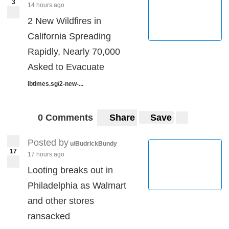
3
14 hours ago
2 New Wildfires in
California Spreading
Rapidly, Nearly 70,000
Asked to Evacuate
ibtimes.sg/2-new-...
0 Comments
Share
Save
Posted by
u/BudrickBundy
17
17 hours ago
Looting breaks out in
Philadelphia as Walmart
and other stores
ransacked