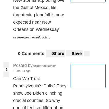
New storms exploding over
the Gulf of Mexico, life-
threatening landfall is now
expected near New
Orleans on Wednesday
severe-weather.eu/tropic...
0 Comments
Share
Save
Posted by
u/BudrickBundy
5
10 hours ago
Can We Trust
Pennsylvania’s Polls? They
show Joe Biden clinching
crucial counties. So why
does it feel so different on