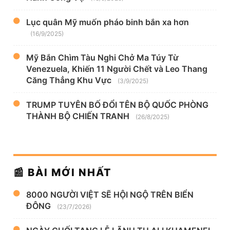
Lục quân Mỹ muốn pháo binh bắn xa hơn
(16/9/2025)
Mỹ Bắn Chìm Tàu Nghi Chở Ma Túy Từ
Venezuela, Khiến 11 Người Chết và Leo Thang
Căng Thẳng Khu Vực
(3/9/2025)
TRUMP TUYÊN BỐ ĐỔI TÊN BỘ QUỐC PHÒNG
THÀNH BỘ CHIẾN TRANH
(26/8/2025)
📰 BÀI MỚI NHẤT
8000 NGƯỜI VIỆT SẼ HỘI NGỘ TRÊN BIỂN
ĐÔNG
(23/7/2026)