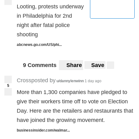
Looting, protests underway
in Philadelphia for 2nd
night after fatal police
shooting
abcnews.go.com/US/phi...
9 Comments
Share
Save
Crossposted by
u/dannylenwinn
1 day ago
5
More than 1,300 companies have pledged to
give their workers time off to vote on Election
Day. Here are the retailers and restaurants that
have joined the growing movement.
businessinsider.com/walmar...