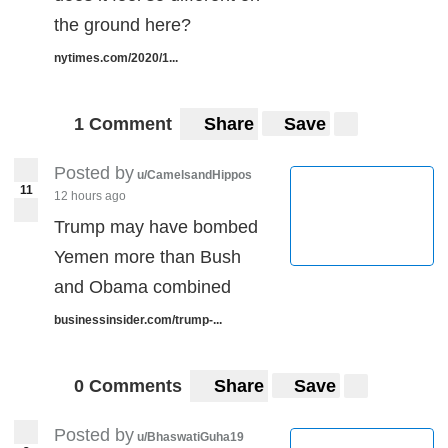
the ground here?
nytimes.com/2020/1...
1 Comment
Share
Save
Posted by
u/CamelsandHippos
11
12 hours ago
Trump may have bombed
Yemen more than Bush
and Obama combined
businessinsider.com/trump-...
0 Comments
Share
Save
Posted by
u/BhaswatiGuha19