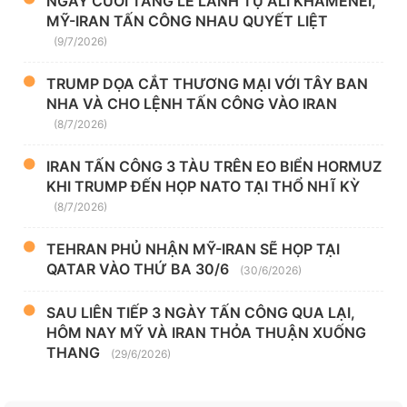
NGÀY CUỐI TANG LỄ LÃNH TỤ ALI KHAMENEI,
MỸ-IRAN TẤN CÔNG NHAU QUYẾT LIỆT
(9/7/2026)
TRUMP DỌA CẮT THƯƠNG MẠI VỚI TÂY BAN
NHA VÀ CHO LỆNH TẤN CÔNG VÀO IRAN
(8/7/2026)
IRAN TẤN CÔNG 3 TÀU TRÊN EO BIỂN HORMUZ
KHI TRUMP ĐẾN HỌP NATO TẠI THỔ NHĨ KỲ
(8/7/2026)
TEHRAN PHỦ NHẬN MỸ-IRAN SẼ HỌP TẠI
QATAR VÀO THỨ BA 30/6
(30/6/2026)
SAU LIÊN TIẾP 3 NGÀY TẤN CÔNG QUA LẠI,
HÔM NAY MỸ VÀ IRAN THỎA THUẬN XUỐNG
THANG
(29/6/2026)