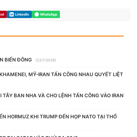
est
LinkedIn
WhatsApp
ÊN BIỂN ĐÔNG
(23/7/2026)
 KHAMENEI, MỸ-IRAN TẤN CÔNG NHAU QUYẾT LIỆT
 TÂY BAN NHA VÀ CHO LỆNH TẤN CÔNG VÀO IRAN
IỂN HORMUZ KHI TRUMP ĐẾN HỌP NATO TẠI THỔ