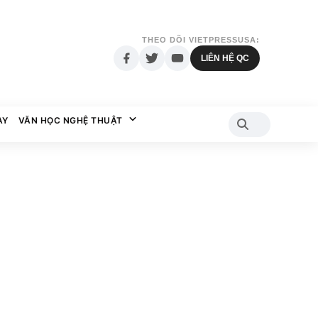
THEO DÕI VIETPRESSUSA:
LIÊN HỆ QC
AY
VĂN HỌC NGHỆ THUẬT