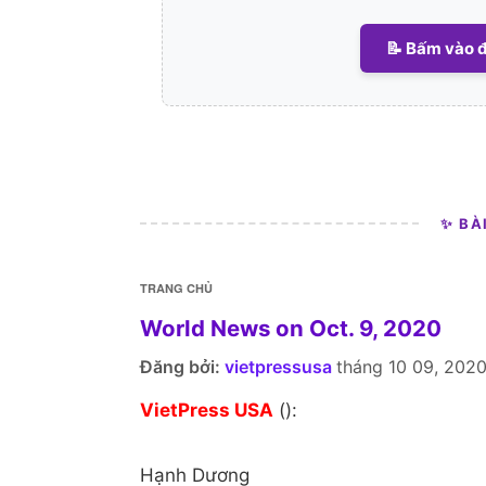
📝 Bấm vào đ
✨ BÀ
TRANG CHỦ
World News on Oct. 9, 2020
Đăng bởi:
vietpressusa
tháng 10 09, 202
VietPress USA
():
Hạnh Dương