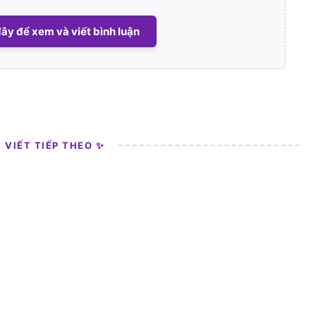
ây để xem và viết bình luận
I VIẾT TIẾP THEO ✨
0