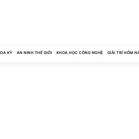
HOA KỲ
AN NINH THẾ GIỚI
KHOA HỌC CÔNG NGHỆ
GIẢI TRÍ HÔM N
0