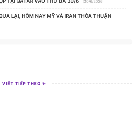
ỌP TẠI QATAR VÀO THỨ BA 30/6
(30/6/2026)
 QUA LẠI, HÔM NAY MỸ VÀ IRAN THỎA THUẬN
I VIẾT TIẾP THEO ✨
0