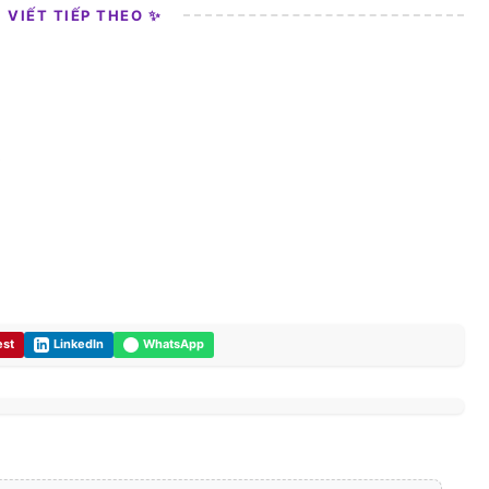
I VIẾT TIẾP THEO ✨
0
est
LinkedIn
WhatsApp