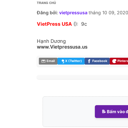
TRANG CHỦ
Đăng bởi:
vietpressusa
tháng 10 09, 202
VietPress USA
(): 9c
Hạnh Dương
www.Vietpressusa.us
Email
X (Twitter)
Facebook
Pinter
📝 Bấm vào đ