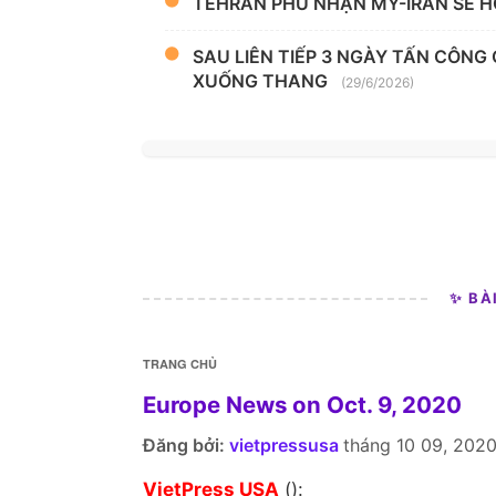
TEHRAN PHỦ NHẬN MỸ-IRAN SẼ H
SAU LIÊN TIẾP 3 NGÀY TẤN CÔNG
XUỐNG THANG
(29/6/2026)
✨ BÀ
TRANG CHỦ
Europe News on Oct. 9, 2020
Đăng bởi:
vietpressusa
tháng 10 09, 202
VietPress USA
():