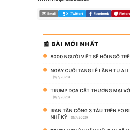
Email
X (Twitter)
Facebook
Pinter
📰 BÀI MỚI NHẤT
8000 NGƯỜI VIỆT SẼ HỘI NGỘ TR
NGÀY CUỐI TANG LỄ LÃNH TỤ ALI
(9/7/2026)
TRUMP DỌA CẮT THƯƠNG MẠI VỚI
(8/7/2026)
IRAN TẤN CÔNG 3 TÀU TRÊN EO B
NHĨ KỲ
(8/7/2026)