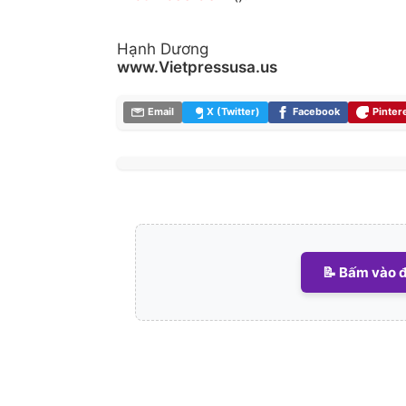
Hạnh Dương
www.Vietpressusa.us
Email
X (Twitter)
Facebook
Pinter
📝 Bấm vào đ