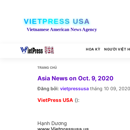
VIETPRESS USA
Vietnamese American News Agency
HOA KỲ
NGƯỜI VIỆT 
TRANG CHỦ
Asia News on Oct. 9, 2020
Đăng bởi:
vietpressusa
tháng 10 09, 202
VietPress USA
():
Hạnh Dương
www.Vietpressusa.us