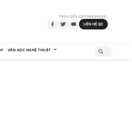
THEO DÕI VIETPRESSUSA:
LIÊN HỆ QC
AY
VĂN HỌC NGHỆ THUẬT