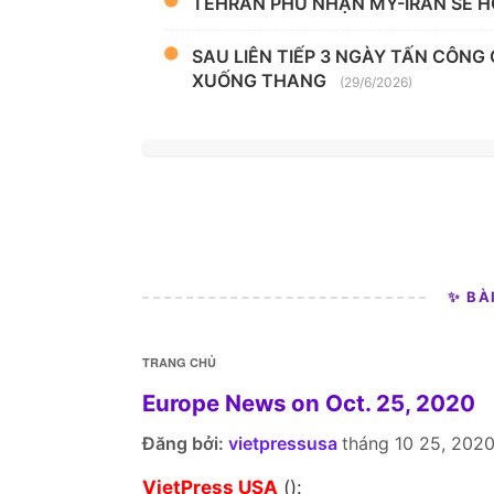
TEHRAN PHỦ NHẬN MỸ-IRAN SẼ H
SAU LIÊN TIẾP 3 NGÀY TẤN CÔNG
XUỐNG THANG
(29/6/2026)
✨ BÀ
TRANG CHỦ
Europe News on Oct. 25, 2020
Đăng bởi:
vietpressusa
tháng 10 25, 202
VietPress USA
():