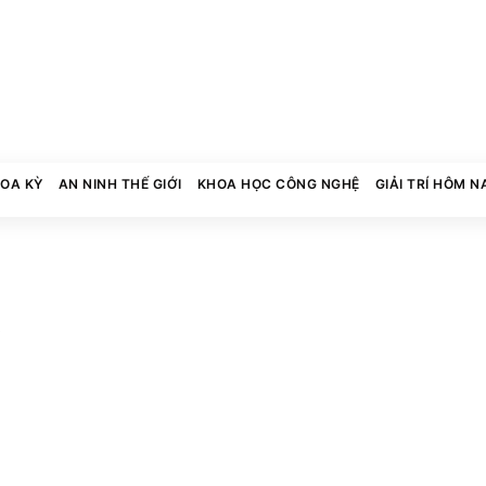
HOA KỲ
AN NINH THẾ GIỚI
KHOA HỌC CÔNG NGHỆ
GIẢI TRÍ HÔM N
0