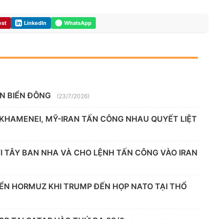
est
LinkedIn
WhatsApp
ÊN BIỂN ĐÔNG
(23/7/2026)
 KHAMENEI, MỸ-IRAN TẤN CÔNG NHAU QUYẾT LIỆT
 TÂY BAN NHA VÀ CHO LỆNH TẤN CÔNG VÀO IRAN
IỂN HORMUZ KHI TRUMP ĐẾN HỌP NATO TẠI THỔ