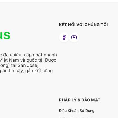
KẾT NỐI VỚI CHÚNG TÔI
us
ức đa chiều, cập nhật nhanh
 Việt Nam và quốc tế. Được
ng) tại San Jose,
 tin tin cậy, gắn kết cộng
PHÁP LÝ & BẢO MẬT
Điều Khoản Sử Dụng