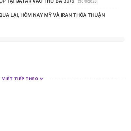
ỌP TẠI QATAR VÀO THỨ BA 30/6
(30/6/2026)
 QUA LẠI, HÔM NAY MỸ VÀ IRAN THỎA THUẬN
I VIẾT TIẾP THEO ✨
0