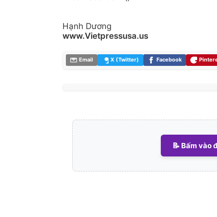
Hạnh Dương
www.Vietpressusa.us
Email
X (Twitter)
Facebook
Pinter
📝 Bấm vào đ