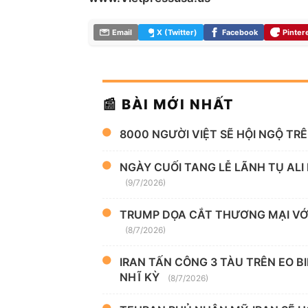
Email
X (Twitter)
Facebook
Pinter
📰 BÀI MỚI NHẤT
8000 NGƯỜI VIỆT SẼ HỘI NGỘ TR
NGÀY CUỐI TANG LỄ LÃNH TỤ ALI
(9/7/2026)
TRUMP DỌA CẮT THƯƠNG MẠI VỚI
(8/7/2026)
IRAN TẤN CÔNG 3 TÀU TRÊN EO B
NHĨ KỲ
(8/7/2026)