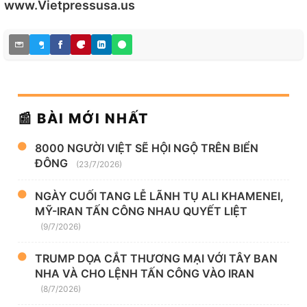
www.Vietpressusa.us
📰 BÀI MỚI NHẤT
8000 NGƯỜI VIỆT SẼ HỘI NGỘ TRÊN BIỂN
ĐÔNG
(23/7/2026)
NGÀY CUỐI TANG LỄ LÃNH TỤ ALI KHAMENEI,
MỸ-IRAN TẤN CÔNG NHAU QUYẾT LIỆT
(9/7/2026)
TRUMP DỌA CẮT THƯƠNG MẠI VỚI TÂY BAN
NHA VÀ CHO LỆNH TẤN CÔNG VÀO IRAN
(8/7/2026)