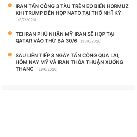
IRAN TẤN CÔNG 3 TÀU TRÊN EO BIỂN HORMUZ
KHI TRUMP ĐẾN HỌP NATO TẠI THỔ NHĨ KỲ
(8/7/2026)
TEHRAN PHỦ NHẬN MỸ-IRAN SẼ HỌP TẠI
QATAR VÀO THỨ BA 30/6
(30/6/2026)
SAU LIÊN TIẾP 3 NGÀY TẤN CÔNG QUA LẠI,
HÔM NAY MỸ VÀ IRAN THỎA THUẬN XUỐNG
THANG
(29/6/2026)