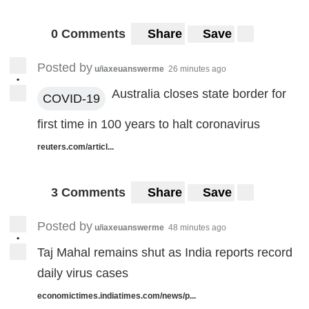
0 Comments
Share
Save
Posted by
u/iaxeuanswerme
26 minutes ago
•
Australia closes state border for
COVID-19
first time in 100 years to halt coronavirus
reuters.com/articl...
3 Comments
Share
Save
Posted by
u/iaxeuanswerme
48 minutes ago
•
Taj Mahal remains shut as India reports record
daily virus cases
economictimes.indiatimes.com/news/p...