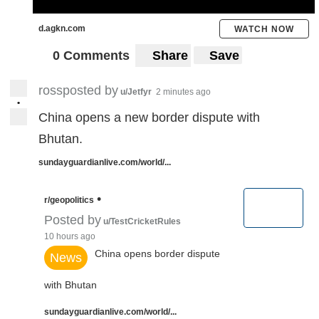
d.agkn.com
WATCH NOW
0 Comments
Share
Save
rossposted by
u/Jetfyr
2 minutes ago
•
China opens a new border dispute with
Bhutan.
sundayguardianlive.com/world/...
•
r/geopolitics
Posted by
u/TestCricketRules
10 hours ago
China opens border dispute
News
with Bhutan
sundayguardianlive.com/world/...