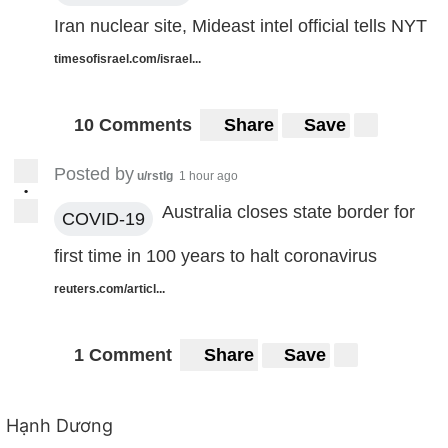
Iran nuclear site, Mideast intel official tells NYT
timesofisrael.com/israel...
10 Comments
Share
Save
Posted by
u/rstlg
1 hour ago
•
Australia closes state border for
COVID-19
first time in 100 years to halt coronavirus
reuters.com/articl...
1 Comment
Share
Save
Hạnh Dương