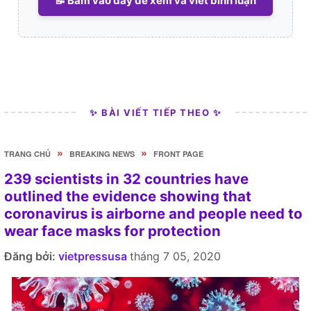
📝 Bấm vào đây để xem và viết bình luận
✨ BÀI VIẾT TIẾP THEO ✨
»
»
TRANG CHỦ
BREAKING NEWS
FRONT PAGE
239 scientists in 32 countries have
outlined the evidence showing that
coronavirus is airborne and people need to
wear face masks for protection
Đăng bởi:
vietpressusa
tháng 7 05, 2020