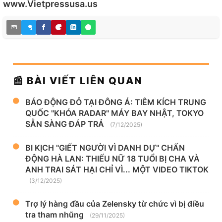
www.Vietpressusa.us
📰 BÀI VIẾT LIÊN QUAN
BÁO ĐỘNG ĐỎ TẠI ĐÔNG Á: TIÊM KÍCH TRUNG
QUỐC "KHÓA RADAR" MÁY BAY NHẬT, TOKYO
SẴN SÀNG ĐÁP TRẢ
(7/12/2025)
BI KỊCH "GIẾT NGƯỜI VÌ DANH DỰ" CHẤN
ĐỘNG HÀ LAN: THIẾU NỮ 18 TUỔI BỊ CHA VÀ
ANH TRAI SÁT HẠI CHỈ VÌ... MỘT VIDEO TIKTOK
(3/12/2025)
Trợ lý hàng đầu của Zelensky từ chức vì bị điều
tra tham nhũng
(29/11/2025)