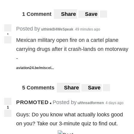
1 Comment
Share
Save
Posted by
u/thinkB4WeSpeak
49 minutes ago
•
Mexican military open fire on a cartel plane
carrying drugs after it crash-lands on motorway
-
aviation24.be/miscel...
5 Comments
Share
Save
PROMOTED
Posted by
•
u/threadformen
4 days ago
1
Guys: Do you know what actually looks good
on you? Take our 3-minute quiz to find out.