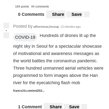
184 points
44 comments
0 Comments
Share
Save
Posted by
u/DoremusJessup
13 minutes ago
•
Hundreds of drones lit up the
COVID-19
night sky in Seoul for a spectacular showcase
of motivational and awareness messages as
the world battles the coronavirus pandemic.
Three hundred unmanned aerial vehicles were
programmed to form images above the Han
river for the eyecatching flash mob
france24.com/en/202...
1 Comment
Share
Save