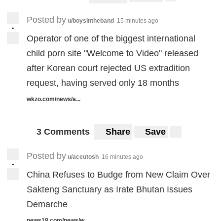
Posted by
u/boysintheband
15 minutes ago
•
Operator of one of the biggest international
child porn site "Welcome to Video" released
after Korean court rejected US extradition
request, having served only 18 months
wkzo.com/news/a...
3 Comments
Share
Save
Posted by
u/aceutosh
16 minutes ago
•
China Refuses to Budge from New Claim Over
Sakteng Sanctuary as Irate Bhutan Issues
Demarche
news18.com/news/w...