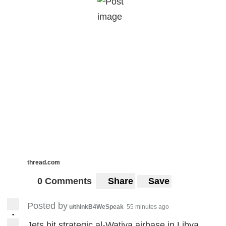
thread.com
0 Comments
Share
Save
Posted by
u/thinkB4WeSpeak
55 minutes ago
•
Jets hit strategic al-Watiya airbase in Libya