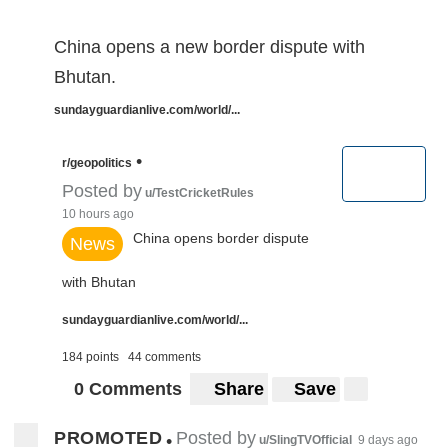
China opens a new border dispute with
Bhutan.
sundayguardianlive.com/world/...
•
r/geopolitics
Posted by
u/TestCricketRules
10 hours ago
China opens border dispute
News
with Bhutan
sundayguardianlive.com/world/...
184 points
44 comments
0 Comments
Share
Save
PROMOTED
Posted by
•
u/SlingTVOfficial
9 days ago