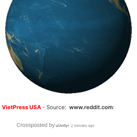
VietPress USA
- Source:
www.reddit.com
:
Crossposted by
u/Jetfyr
2 minutes ago