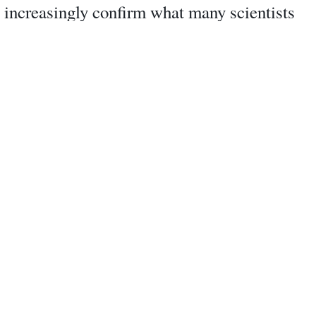
increasingly confirm what many scientists
have been saying for months: The virus
lingers in the air indoors, infecting those
nearby.
If airborne transmission is a significant
factor in the pandemic, especially in
crowded spaces with poor ventilation, the
consequences for containment will be
significant. Masks may be needed indoors,
even in socially distant settings. Health care