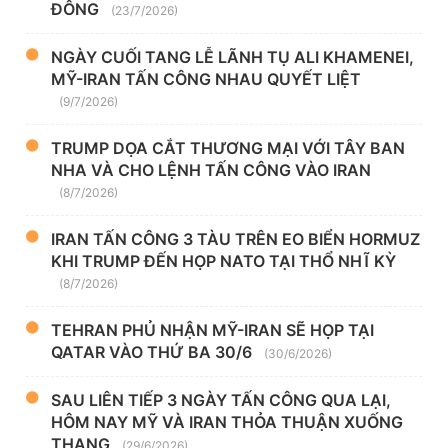
ĐÔNG
(23/7/2026)
NGÀY CUỐI TANG LỄ LÃNH TỤ ALI KHAMENEI,
MỸ-IRAN TẤN CÔNG NHAU QUYẾT LIỆT
(9/7/2026)
TRUMP DỌA CẮT THƯƠNG MẠI VỚI TÂY BAN
NHA VÀ CHO LỆNH TẤN CÔNG VÀO IRAN
(8/7/2026)
IRAN TẤN CÔNG 3 TÀU TRÊN EO BIỂN HORMUZ
KHI TRUMP ĐẾN HỌP NATO TẠI THỔ NHĨ KỲ
(8/7/2026)
TEHRAN PHỦ NHẬN MỸ-IRAN SẼ HỌP TẠI
QATAR VÀO THỨ BA 30/6
(30/6/2026)
SAU LIÊN TIẾP 3 NGÀY TẤN CÔNG QUA LẠI,
HÔM NAY MỸ VÀ IRAN THỎA THUẬN XUỐNG
THANG
(29/6/2026)