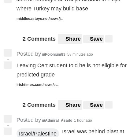
where Turkey may build base
middleeasteye.net/news/j...
2 Comments
Share
Save
Posted by
u/Polonium83
58 minutes ago
•
Leaving Cert student told he is not eligible for
predicted grade
irishtimes.com/news/e...
2 Comments
Share
Save
Posted by
u/Admiral_Asado
1 hour ago
•
Israel was behind blast at
Israel/Palestine