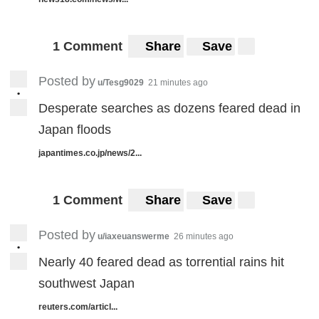
1 Comment
Share
Save
Posted by
u/Tesg9029
21 minutes ago
•
Desperate searches as dozens feared dead in
Japan floods
japantimes.co.jp/news/2...
1 Comment
Share
Save
Posted by
u/iaxeuanswerme
26 minutes ago
•
Nearly 40 feared dead as torrential rains hit
southwest Japan
reuters.com/articl...