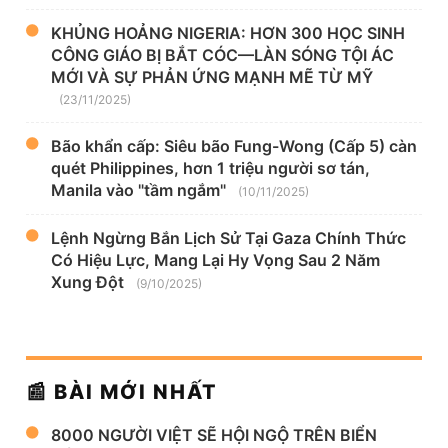
KHỦNG HOẢNG NIGERIA: HƠN 300 HỌC SINH
CÔNG GIÁO BỊ BẮT CÓC—LÀN SÓNG TỘI ÁC
MỚI VÀ SỰ PHẢN ỨNG MẠNH MẼ TỪ MỸ
(23/11/2025)
Bão khẩn cấp: Siêu bão Fung-Wong (Cấp 5) càn
quét Philippines, hơn 1 triệu người sơ tán,
Manila vào "tầm ngắm"
(10/11/2025)
Lệnh Ngừng Bắn Lịch Sử Tại Gaza Chính Thức
Có Hiệu Lực, Mang Lại Hy Vọng Sau 2 Năm
Xung Đột
(9/10/2025)
📰 BÀI MỚI NHẤT
8000 NGƯỜI VIỆT SẼ HỘI NGỘ TRÊN BIỂN