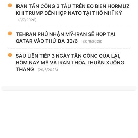
IRAN TẤN CÔNG 3 TÀU TRÊN EO BIỂN HORMUZ
KHI TRUMP ĐẾN HỌP NATO TẠI THỔ NHĨ KỲ
(8/7/2026)
TEHRAN PHỦ NHẬN MỸ-IRAN SẼ HỌP TẠI
QATAR VÀO THỨ BA 30/6
(30/6/2026)
SAU LIÊN TIẾP 3 NGÀY TẤN CÔNG QUA LẠI,
HÔM NAY MỸ VÀ IRAN THỎA THUẬN XUỐNG
THANG
(29/6/2026)