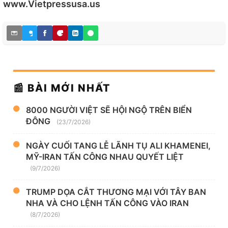
www.Vietpressusa.us
📰 BÀI MỚI NHẤT
8000 NGƯỜI VIỆT SẼ HỘI NGỘ TRÊN BIỂN
ĐÔNG
(23/7/2026)
NGÀY CUỐI TANG LỄ LÃNH TỤ ALI KHAMENEI,
MỸ-IRAN TẤN CÔNG NHAU QUYẾT LIỆT
(9/7/2026)
TRUMP DỌA CẮT THƯƠNG MẠI VỚI TÂY BAN
NHA VÀ CHO LỆNH TẤN CÔNG VÀO IRAN
(8/7/2026)