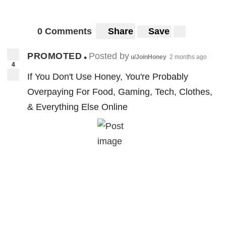
0 Comments
Share
Save
PROMOTED
Posted by
•
u/JoinHoney
2 months ago
4
If You Don't Use Honey, You're Probably
Overpaying For Food, Gaming, Tech, Clothes,
& Everything Else Online