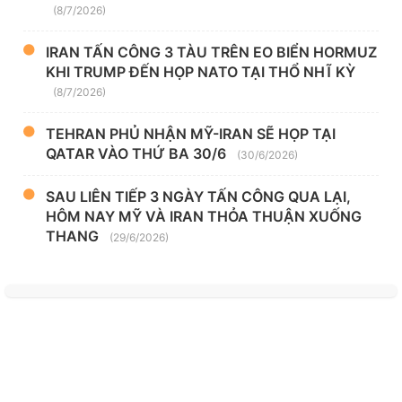
(8/7/2026)
IRAN TẤN CÔNG 3 TÀU TRÊN EO BIỂN HORMUZ
KHI TRUMP ĐẾN HỌP NATO TẠI THỔ NHĨ KỲ
(8/7/2026)
TEHRAN PHỦ NHẬN MỸ-IRAN SẼ HỌP TẠI
QATAR VÀO THỨ BA 30/6
(30/6/2026)
SAU LIÊN TIẾP 3 NGÀY TẤN CÔNG QUA LẠI,
HÔM NAY MỸ VÀ IRAN THỎA THUẬN XUỐNG
THANG
(29/6/2026)