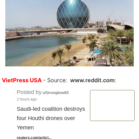
VietPress USA
- Source:
www.reddit.com
:
Posted by
u/Strongbow85
2 hours ago
Saudi-led coalition destroys
four Houthi drones over
Yemen
reuters.com/articl...