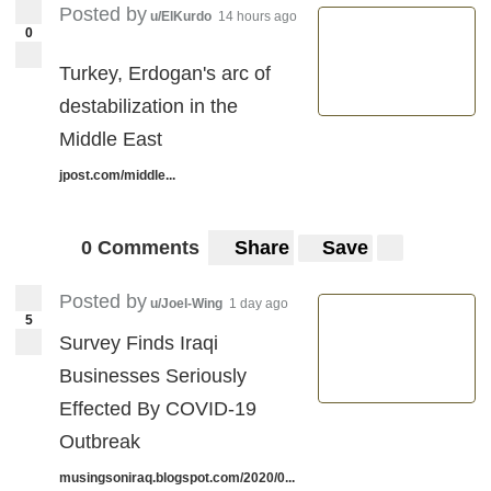
Posted by
u/ElKurdo
14 hours ago
0
Turkey, Erdogan's arc of
destabilization in the
Middle East
jpost.com/middle...
0 Comments
Share
Save
Posted by
u/Joel-Wing
1 day ago
5
Survey Finds Iraqi
Businesses Seriously
Effected By COVID-19
Outbreak
musingsoniraq.blogspot.com/2020/0...