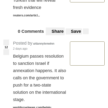
Turkish trial will reveal
fresh evidence
reuters.com/articl...
0 Comments
Share
Save
Posted by
u/dannylenwinn
12
2 days ago
Belgium passes resolution
to sanction Israel if
annexation happens. It also
calls on the government to
push for a two-state
solution on the international
stage.
worldisraelnews.com/belgiu...