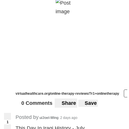
virtualhealthcare.org/online-therapy-reviews/?r1=onlinetherapy
0 Comments
Share
Save
Posted by
u/Joel-Wing
2 days ago
1
This Day In Iraqi History - July