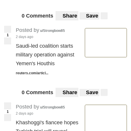
0 Comments
Share
Save
Posted by
u/Strongbow85
1
2 days ago
Saudi-led coalition starts
military operation against
Yemen's Houthis
reuters.com/articl...
0 Comments
Share
Save
Posted by
u/Strongbow85
1
2 days ago
Khashoggi's fiancee hopes