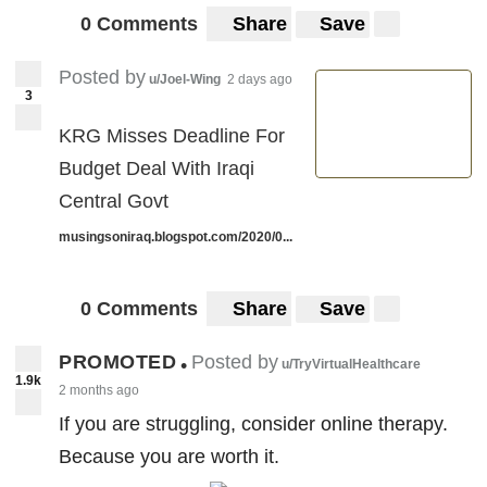
0 Comments
Share
Save
Posted by
u/Joel-Wing
2 days ago
3
KRG Misses Deadline For
Budget Deal With Iraqi
Central Govt
musingsoniraq.blogspot.com/2020/0...
0 Comments
Share
Save
PROMOTED
Posted by
•
u/TryVirtualHealthcare
1.9k
2 months ago
If you are struggling, consider online therapy.
Because you are worth it.