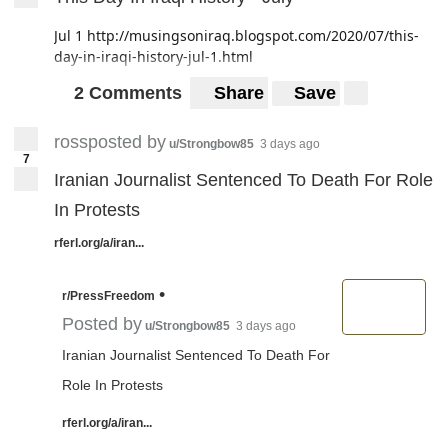
Jul 1
http://musingsoniraq.blogspot.com/2020/07/this-
day-in-iraqi-history-jul-1.html
2 Comments
Share
Save
rossposted by
u/Strongbow85
3 days ago
7
Iranian Journalist Sentenced To Death For Role
In Protests
rferl.org/a/iran...
•
r/PressFreedom
Posted by
u/Strongbow85
3 days ago
Iranian Journalist Sentenced To Death For
Role In Protests
rferl.org/a/iran...