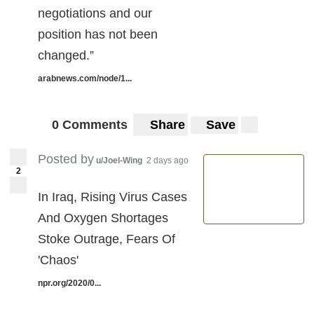
negotiations and our
position has not been
changed.”
arabnews.com/node/1...
0 Comments
Share
Save
Posted by
u/Joel-Wing
2 days ago
2
In Iraq, Rising Virus Cases
And Oxygen Shortages
Stoke Outrage, Fears Of
'Chaos'
npr.org/2020/0...