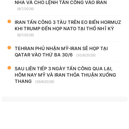
NHA VÀ CHO LỆNH TẤN CÔNG VÀO IRAN
(8/7/2026)
IRAN TẤN CÔNG 3 TÀU TRÊN EO BIỂN HORMUZ
KHI TRUMP ĐẾN HỌP NATO TẠI THỔ NHĨ KỲ
(8/7/2026)
TEHRAN PHỦ NHẬN MỸ-IRAN SẼ HỌP TẠI
QATAR VÀO THỨ BA 30/6
(30/6/2026)
SAU LIÊN TIẾP 3 NGÀY TẤN CÔNG QUA LẠI,
HÔM NAY MỸ VÀ IRAN THỎA THUẬN XUỐNG
THANG
(29/6/2026)