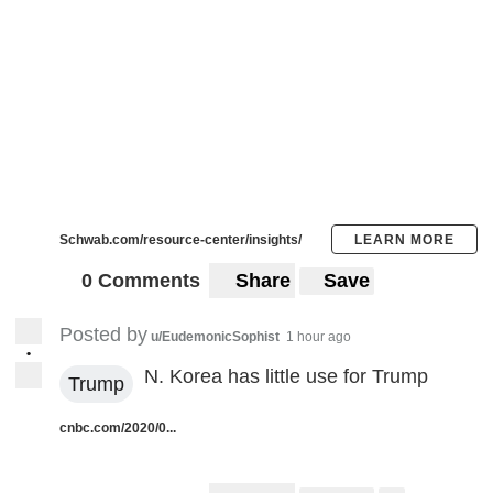
Schwab.com/resource-center/insights/
LEARN MORE
0 Comments
Share
Save
Posted by
u/EudemonicSophist
1 hour ago
•
N. Korea has little use for Trump
Trump
cnbc.com/2020/0...