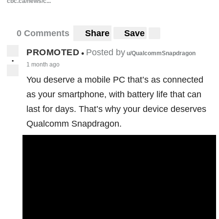
cbc.ca/news/c...
0 Comments
Share
Save
PROMOTED
Posted by
•
u/QualcommSnapdragon
•
1 month ago
You deserve a mobile PC that’s as connected
as your smartphone, with battery life that can
last for days. That’s why your device deserves
Qualcomm Snapdragon.