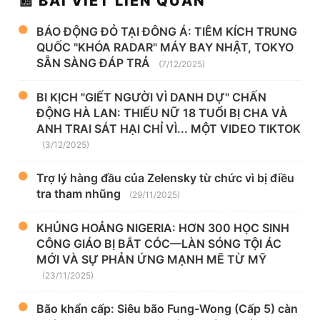
📰 BÀI VIẾT LIÊN QUAN
BÁO ĐỘNG ĐỎ TẠI ĐÔNG Á: TIÊM KÍCH TRUNG
QUỐC "KHÓA RADAR" MÁY BAY NHẬT, TOKYO
SẴN SÀNG ĐÁP TRẢ
(7/12/2025)
BI KỊCH "GIẾT NGƯỜI VÌ DANH DỰ" CHẤN
ĐỘNG HÀ LAN: THIẾU NỮ 18 TUỔI BỊ CHA VÀ
ANH TRAI SÁT HẠI CHỈ VÌ... MỘT VIDEO TIKTOK
(3/12/2025)
Trợ lý hàng đầu của Zelensky từ chức vì bị điều
tra tham nhũng
(29/11/2025)
KHỦNG HOẢNG NIGERIA: HƠN 300 HỌC SINH
CÔNG GIÁO BỊ BẮT CÓC—LÀN SÓNG TỘI ÁC
MỚI VÀ SỰ PHẢN ỨNG MẠNH MẼ TỪ MỸ
(23/11/2025)
Bão khẩn cấp: Siêu bão Fung-Wong (Cấp 5) càn