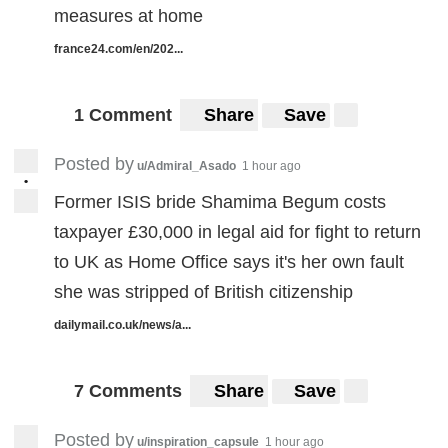
measures at home
france24.com/en/202...
1 Comment
Share
Save
Posted by
u/Admiral_Asado
1 hour ago
•
Former ISIS bride Shamima Begum costs
taxpayer £30,000 in legal aid for fight to return
to UK as Home Office says it's her own fault
she was stripped of British citizenship
dailymail.co.uk/news/a...
7 Comments
Share
Save
Posted by
u/inspiration_capsule
1 hour ago