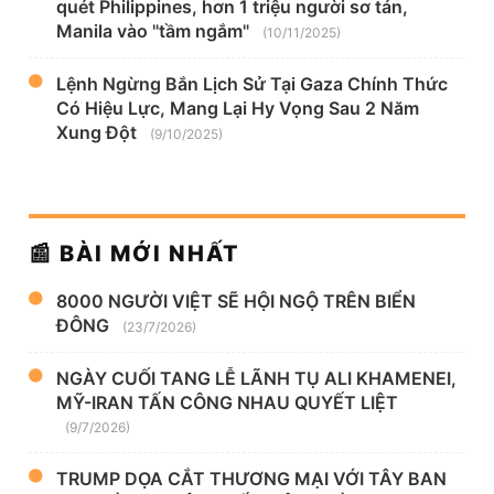
quét Philippines, hơn 1 triệu người sơ tán,
Manila vào "tầm ngắm"
(10/11/2025)
Lệnh Ngừng Bắn Lịch Sử Tại Gaza Chính Thức
Có Hiệu Lực, Mang Lại Hy Vọng Sau 2 Năm
Xung Đột
(9/10/2025)
📰 BÀI MỚI NHẤT
8000 NGƯỜI VIỆT SẼ HỘI NGỘ TRÊN BIỂN
ĐÔNG
(23/7/2026)
NGÀY CUỐI TANG LỄ LÃNH TỤ ALI KHAMENEI,
MỸ-IRAN TẤN CÔNG NHAU QUYẾT LIỆT
(9/7/2026)
TRUMP DỌA CẮT THƯƠNG MẠI VỚI TÂY BAN