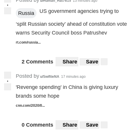
Posted by
u/Human_Hat7615
13 minutes ago
•
US government agencies trying to
Russia
‘split Russian society’ ahead of constitution vote
warns Security Council boss Patrushev
rt.com/russia...
2 Comments
Share
Save
Posted by
u/SwiftieNA
17 minutes ago
•
'Revenge spending' in China is giving luxury
brands some hope
cnn.com/2020/0...
0 Comments
Share
Save