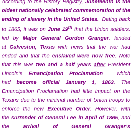
According to the History Registry,
Juneteenth is the
oldest nationally celebrated commemoration of the
ending of slavery in the United States.
Dating back
th
to 1865, it was on
June 19
that the Union soldiers,
led by
Major General Gordon Granger
, landed
at
Galveston, Texas
with news that the war had
ended and that the
enslaved were now free
. Note
that this was
two and a half years
after
President
Lincoln’s
Emancipation Proclamation
- which
had
become official January 1, 1863
. The
Emancipation Proclamation had little impact on the
Texans due to the minimal number of Union troops to
enforce the new
Executive Order
. However, with
the
surrender of General Lee in April of 1865
, and
the
arrival of General Granger’s