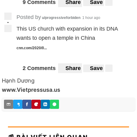
9 Comments
Share
Save
Posted by
u/progressiveforbiden
1 hour ago
•
This US church with expansion in its DNA
wants to open a temple in China
cnn.com/2020/0...
2 Comments
Share
Save
Hạnh Dương
www.Vietpressusa.us