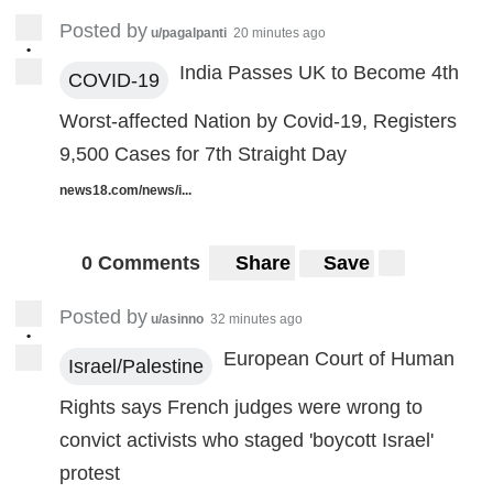
Posted by
u/pagalpanti
20 minutes ago
•
India Passes UK to Become 4th
COVID-19
Worst-affected Nation by Covid-19, Registers
9,500 Cases for 7th Straight Day
news18.com/news/i...
0 Comments
Share
Save
Posted by
u/asinno
32 minutes ago
•
European Court of Human
Israel/Palestine
Rights says French judges were wrong to
convict activists who staged 'boycott Israel'
protest