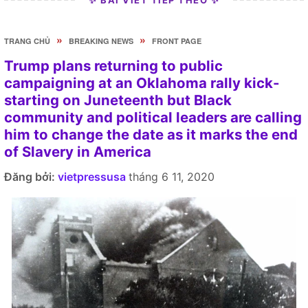
»
»
TRANG CHỦ
BREAKING NEWS
FRONT PAGE
Trump plans returning to public
campaigning at an Oklahoma rally kick-
starting on Juneteenth but Black
community and political leaders are calling
him to change the date as it marks the end
of Slavery in America
Đăng bởi:
vietpressusa
tháng 6 11, 2020