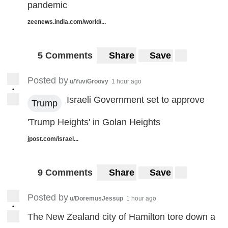
pandemic
zeenews.india.com/world/...
5 Comments
Share
Save
Posted by
u/YuviGroovy
1 hour ago
•
Israeli Government set to approve
Trump
'Trump Heights' in Golan Heights
jpost.com/israel...
9 Comments
Share
Save
Posted by
u/DoremusJessup
1 hour ago
•
The New Zealand city of Hamilton tore down a