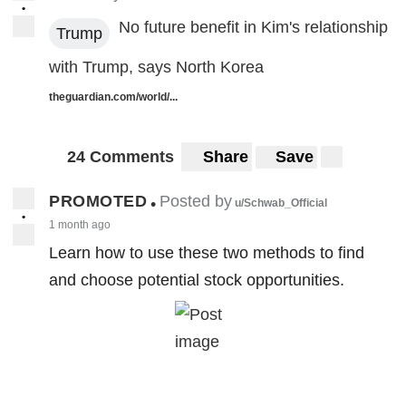
•
No future benefit in Kim's relationship
Trump
with Trump, says North Korea
theguardian.com/world/...
24 Comments
Share
Save
PROMOTED
Posted by
•
u/Schwab_Official
•
1 month ago
Learn how to use these two methods to find
and choose potential stock opportunities.