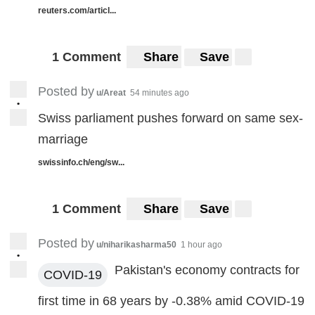
reuters.com/articl...
1 Comment
Share
Save
Posted by
u/Areat
54 minutes ago
•
Swiss parliament pushes forward on same sex-
marriage
swissinfo.ch/eng/sw...
1 Comment
Share
Save
Posted by
u/niharikasharma50
1 hour ago
•
Pakistan's economy contracts for
COVID-19
first time in 68 years by -0.38% amid COVID-19