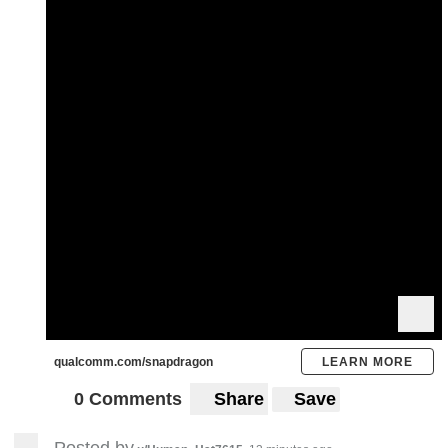
qualcomm.com/snapdragon
LEARN MORE
0 Comments
Share
Save