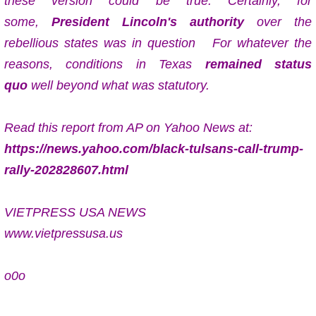
these version could be true. Certainly, for
some,
President Lincoln's authority
over the
rebellious states was in question For whatever the
reasons, conditions in Texas
remained status
quo
well beyond what was statutory.
Read this report from AP on Yahoo News at:
https://news.yahoo.com/black-tulsans-call-trump-
rally-202828607.html
VIETPRESS USA NEWS
www.vietpressusa.us
o0o