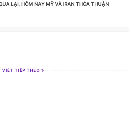
 QUA LẠI, HÔM NAY MỸ VÀ IRAN THỎA THUẬN
I VIẾT TIẾP THEO ✨