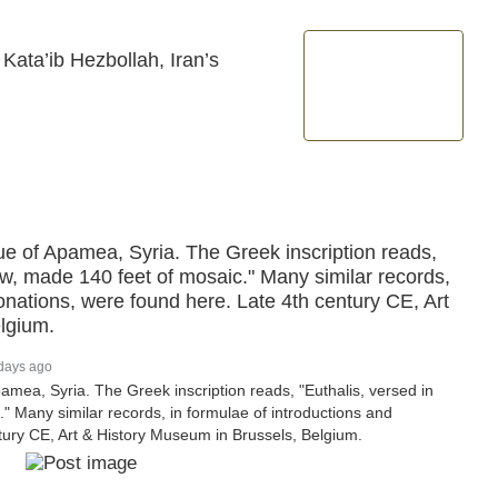
 Kata’ib Hezbollah, Iran’s
e of Apamea, Syria. The Greek inscription reads,
law, made 140 feet of mosaic." Many similar records,
onations, were found here. Late 4th century CE, Art
lgium.
days ago
mea, Syria. The Greek inscription reads, "Euthalis, versed in
." Many similar records, in formulae of introductions and
tury CE, Art & History Museum in Brussels, Belgium.