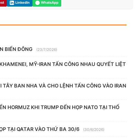
est
LinkedIn
WhatsApp
ÊN BIỂN ĐÔNG
(23/7/2026)
 KHAMENEI, MỸ-IRAN TẤN CÔNG NHAU QUYẾT LIỆT
 TÂY BAN NHA VÀ CHO LỆNH TẤN CÔNG VÀO IRAN
IỂN HORMUZ KHI TRUMP ĐẾN HỌP NATO TẠI THỔ
ỌP TẠI QATAR VÀO THỨ BA 30/6
(30/6/2026)