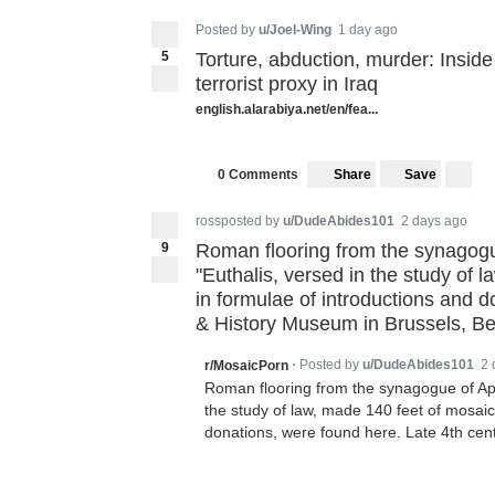
Posted by
u/Joel-Wing
1 day ago
5
Torture, abduction, murder: Inside
terrorist proxy in Iraq
english.alarabiya.net/en/fea...
Share
Save
0 Comments
rossposted by
u/DudeAbides101
2 days ago
9
Roman flooring from the synagogu
"Euthalis, versed in the study of 
in formulae of introductions and d
& History Museum in Brussels, Be
Posted by
u/DudeAbides101
2 
r/MosaicPorn
•
Roman flooring from the synagogue of Apa
the study of law, made 140 feet of mosaic
donations, were found here. Late 4th cen