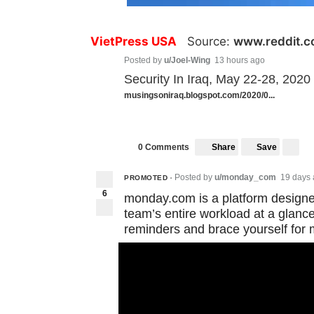
VietPress USA
Source:
www.reddit.
Posted by
u/Joel-Wing
13 hours ago
Security In Iraq, May 22-28, 2020
musingsoniraq.blogspot.com/2020/0...
Share
Save
0 Comments
Posted by
u/monday_com
19 days
PROMOTED
•
6
monday.com is a platform designe
team’s entire workload at a glanc
reminders and brace yourself for m