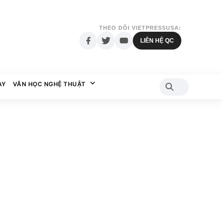
THEO DÕI VIETPRESSUSA:
LIÊN HỆ QC
AY
VĂN HỌC NGHỆ THUẬT