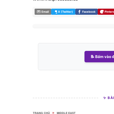
Email
X (Twitter)
Facebook
Pinter
📝 Bấm vào đ
✨ BÀ
»
TRANG CHỦ
MIDDLE EAST