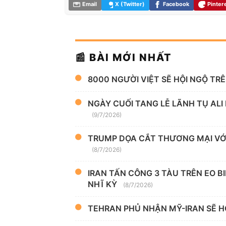
Email
X (Twitter)
Facebook
Pinter
📰 BÀI MỚI NHẤT
8000 NGƯỜI VIỆT SẼ HỘI NGỘ TR
NGÀY CUỐI TANG LỄ LÃNH TỤ ALI
(9/7/2026)
TRUMP DỌA CẮT THƯƠNG MẠI VỚI
(8/7/2026)
IRAN TẤN CÔNG 3 TÀU TRÊN EO B
NHĨ KỲ
(8/7/2026)
TEHRAN PHỦ NHẬN MỸ-IRAN SẼ H