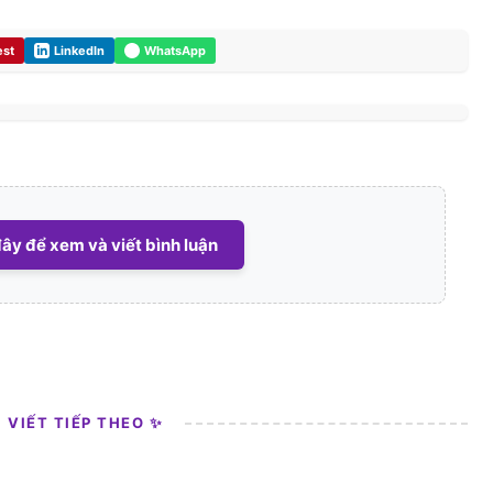
est
LinkedIn
WhatsApp
ây để xem và viết bình luận
I VIẾT TIẾP THEO ✨