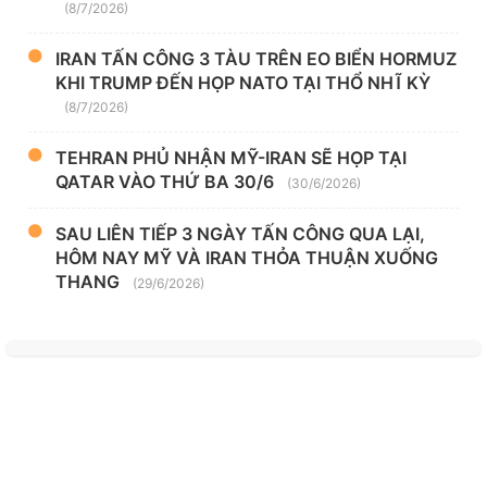
(8/7/2026)
IRAN TẤN CÔNG 3 TÀU TRÊN EO BIỂN HORMUZ
KHI TRUMP ĐẾN HỌP NATO TẠI THỔ NHĨ KỲ
(8/7/2026)
TEHRAN PHỦ NHẬN MỸ-IRAN SẼ HỌP TẠI
QATAR VÀO THỨ BA 30/6
(30/6/2026)
SAU LIÊN TIẾP 3 NGÀY TẤN CÔNG QUA LẠI,
HÔM NAY MỸ VÀ IRAN THỎA THUẬN XUỐNG
THANG
(29/6/2026)