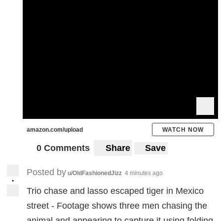
amazon.com/upload
WATCH NOW
0 Comments
Share
Save
Posted by
u/OldFashionedJizz
4 minutes ago
•
Trio chase and lasso escaped tiger in Mexico
street - Footage shows three men chasing the
animal and appearing to capture it using folding