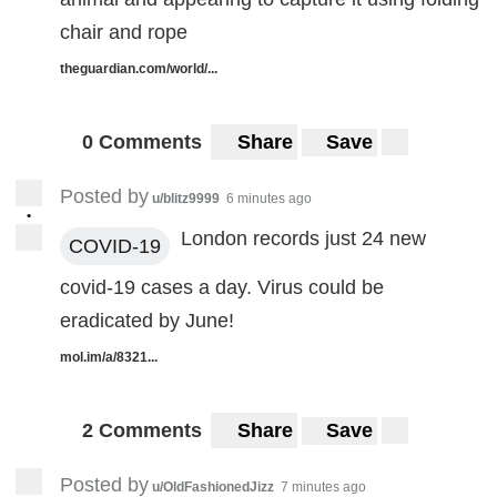
chair and rope
theguardian.com/world/...
0 Comments
Share
Save
Posted by
u/blitz9999
6 minutes ago
•
London records just 24 new
COVID-19
covid-19 cases a day. Virus could be
eradicated by June!
mol.im/a/8321...
2 Comments
Share
Save
Posted by
u/OldFashionedJizz
7 minutes ago