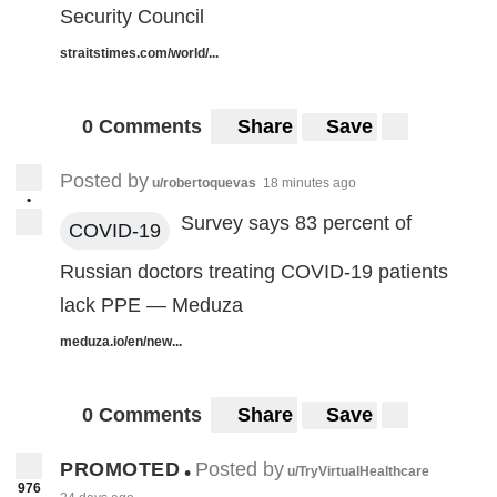
Security Council
straitstimes.com/world/...
0 Comments
Share
Save
Posted by
u/robertoquevas
18 minutes ago
•
Survey says 83 percent of
COVID-19
Russian doctors treating COVID-19 patients
lack PPE — Meduza
meduza.io/en/new...
0 Comments
Share
Save
PROMOTED
Posted by
•
u/TryVirtualHealthcare
976