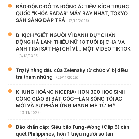
BÁO ĐỘNG ĐỎ TẠI ĐÔNG Á: TIÊM KÍCH TRUNG
QUỐC "KHÓA RADAR" MÁY BAY NHẬT, TOKYO
SẴN SÀNG ĐÁP TRẢ
(7/12/2025)
BI KỊCH "GIẾT NGƯỜI VÌ DANH DỰ" CHẤN
ĐỘNG HÀ LAN: THIẾU NỮ 18 TUỔI BỊ CHA VÀ
ANH TRAI SÁT HẠI CHỈ VÌ... MỘT VIDEO TIKTOK
(3/12/2025)
Trợ lý hàng đầu của Zelensky từ chức vì bị điều
tra tham nhũng
(29/11/2025)
KHỦNG HOẢNG NIGERIA: HƠN 300 HỌC SINH
CÔNG GIÁO BỊ BẮT CÓC—LÀN SÓNG TỘI ÁC
MỚI VÀ SỰ PHẢN ỨNG MẠNH MẼ TỪ MỸ
(23/11/2025)
Bão khẩn cấp: Siêu bão Fung-Wong (Cấp 5) càn
quét Philippines, hơn 1 triệu người sơ tán,