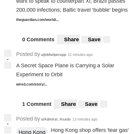
want to speak to counterpart Xi; Brazil passes
200,000 infections; Baltic travel ‘bubble’ begins
theguardian.com/world/...
0 Comments
Share
Save
Posted by
u/jobhelperapp
11 minutes ago
•
A Secret Space Plane is Carrying a Solar
Experiment to Orbit
wired.com/story/...
1 Comment
Share
Save
Posted by
u/Admiral_Asado
13 minutes ago
•
Hong Kong shop offers 'tear gas'
Hong Kong