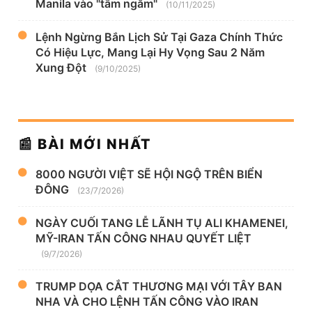
Manila vào "tầm ngắm"
(10/11/2025)
Lệnh Ngừng Bắn Lịch Sử Tại Gaza Chính Thức
Có Hiệu Lực, Mang Lại Hy Vọng Sau 2 Năm
Xung Đột
(9/10/2025)
📰 BÀI MỚI NHẤT
8000 NGƯỜI VIỆT SẼ HỘI NGỘ TRÊN BIỂN
ĐÔNG
(23/7/2026)
NGÀY CUỐI TANG LỄ LÃNH TỤ ALI KHAMENEI,
MỸ-IRAN TẤN CÔNG NHAU QUYẾT LIỆT
(9/7/2026)
TRUMP DỌA CẮT THƯƠNG MẠI VỚI TÂY BAN
NHA VÀ CHO LỆNH TẤN CÔNG VÀO IRAN