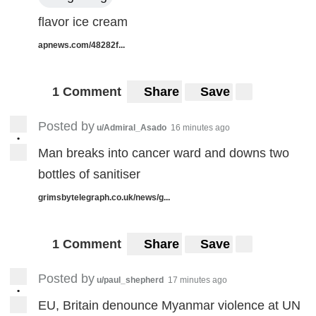
flavor ice cream
apnews.com/48282f...
1 Comment
Share
Save
Posted by
u/Admiral_Asado
16 minutes ago
•
Man breaks into cancer ward and downs two
bottles of sanitiser
grimsbytelegraph.co.uk/news/g...
1 Comment
Share
Save
Posted by
u/paul_shepherd
17 minutes ago
•
EU, Britain denounce Myanmar violence at UN