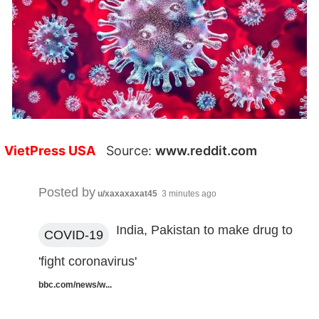
VietPress USA
Source:
www.reddit.com
Posted by
u/xaxaxaxat45
3 minutes ago
India, Pakistan to make drug to
COVID-19
'fight coronavirus'
bbc.com/news/w...