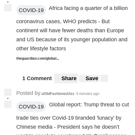
•
Africa facing a quarter of a billion
COVID-19
coronavirus cases, WHO predicts - But
continent will have fewer deaths than Europe
and US because of its younger population and
other lifestyle factors
theguardian.com/global...
1 Comment
Share
Save
Posted by
u/OldFashionedJizz
9 minutes ago
•
Global report: Trump threat to cut
COVID-19
trade ties over Covid-19 branded 'lunacy' by
Chinese media - President says he doesn’t