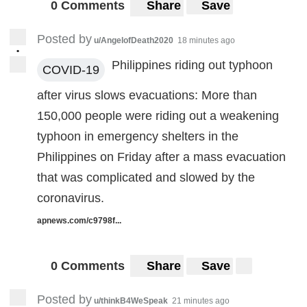
0 Comments
Share
Save
Posted by
u/AngelofDeath2020
18 minutes ago
•
Philippines riding out typhoon
COVID-19
after virus slows evacuations: More than
150,000 people were riding out a weakening
typhoon in emergency shelters in the
Philippines on Friday after a mass evacuation
that was complicated and slowed by the
coronavirus.
apnews.com/c9798f...
0 Comments
Share
Save
Posted by
u/thinkB4WeSpeak
21 minutes ago