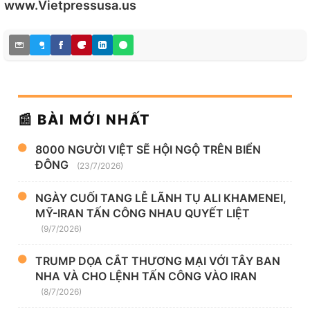
www.Vietpressusa.us
📰 BÀI MỚI NHẤT
8000 NGƯỜI VIỆT SẼ HỘI NGỘ TRÊN BIỂN
ĐÔNG
(23/7/2026)
NGÀY CUỐI TANG LỄ LÃNH TỤ ALI KHAMENEI,
MỸ-IRAN TẤN CÔNG NHAU QUYẾT LIỆT
(9/7/2026)
TRUMP DỌA CẮT THƯƠNG MẠI VỚI TÂY BAN
NHA VÀ CHO LỆNH TẤN CÔNG VÀO IRAN
(8/7/2026)