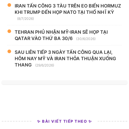
IRAN TẤN CÔNG 3 TÀU TRÊN EO BIỂN HORMUZ
KHI TRUMP ĐẾN HỌP NATO TẠI THỔ NHĨ KỲ
(8/7/2026)
TEHRAN PHỦ NHẬN MỸ-IRAN SẼ HỌP TẠI
QATAR VÀO THỨ BA 30/6
(30/6/2026)
SAU LIÊN TIẾP 3 NGÀY TẤN CÔNG QUA LẠI,
HÔM NAY MỸ VÀ IRAN THỎA THUẬN XUỐNG
THANG
(29/6/2026)
✨ BÀI VIẾT TIẾP THEO ✨