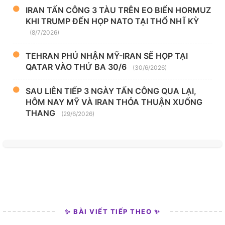
IRAN TẤN CÔNG 3 TÀU TRÊN EO BIỂN HORMUZ
KHI TRUMP ĐẾN HỌP NATO TẠI THỔ NHĨ KỲ
(8/7/2026)
TEHRAN PHỦ NHẬN MỸ-IRAN SẼ HỌP TẠI
QATAR VÀO THỨ BA 30/6
(30/6/2026)
SAU LIÊN TIẾP 3 NGÀY TẤN CÔNG QUA LẠI,
HÔM NAY MỸ VÀ IRAN THỎA THUẬN XUỐNG
THANG
(29/6/2026)
✨ BÀI VIẾT TIẾP THEO ✨