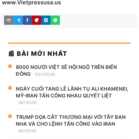
www.Vietpressusa.us
📰 BÀI MỚI NHẤT
8000 NGƯỜI VIỆT SẼ HỘI NGỘ TRÊN BIỂN
ĐÔNG
(23/7/2026)
NGÀY CUỐI TANG LỄ LÃNH TỤ ALI KHAMENEI,
MỸ-IRAN TẤN CÔNG NHAU QUYẾT LIỆT
(9/7/2026)
TRUMP DỌA CẮT THƯƠNG MẠI VỚI TÂY BAN
NHA VÀ CHO LỆNH TẤN CÔNG VÀO IRAN
(8/7/2026)