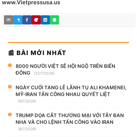
www.Vietpressusa.us
📰 BÀI MỚI NHẤT
8000 NGƯỜI VIỆT SẼ HỘI NGỘ TRÊN BIỂN
ĐÔNG
(23/7/2026)
NGÀY CUỐI TANG LỄ LÃNH TỤ ALI KHAMENEI,
MỸ-IRAN TẤN CÔNG NHAU QUYẾT LIỆT
(9/7/2026)
TRUMP DỌA CẮT THƯƠNG MẠI VỚI TÂY BAN
NHA VÀ CHO LỆNH TẤN CÔNG VÀO IRAN
(8/7/2026)