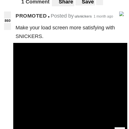
1 Comment
Share
Save
PROMOTED
Posted by
•
u/snickers
1 month ago
860
Make your load screen more satisfying with
SNICKERS.