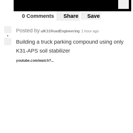
0 Comments
Share
Save
Posted by
u/K31RoadEngineering
1 hour ago
•
Building a truck parking compound using only
K31-APS soil stabilizer
youtube.com/watch?...