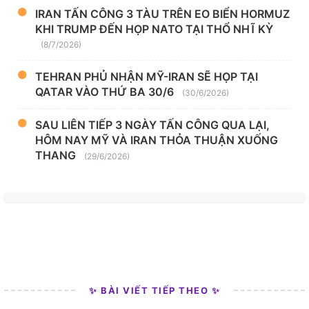
IRAN TẤN CÔNG 3 TÀU TRÊN EO BIỂN HORMUZ
KHI TRUMP ĐẾN HỌP NATO TẠI THỔ NHĨ KỲ
(8/7/2026)
TEHRAN PHỦ NHẬN MỸ-IRAN SẼ HỌP TẠI
QATAR VÀO THỨ BA 30/6
(30/6/2026)
SAU LIÊN TIẾP 3 NGÀY TẤN CÔNG QUA LẠI,
HÔM NAY MỸ VÀ IRAN THỎA THUẬN XUỐNG
THANG
(29/6/2026)
✨ BÀI VIẾT TIẾP THEO ✨