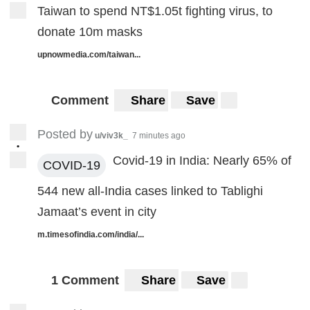
Taiwan to spend NT$1.05t fighting virus, to
donate 10m masks
upnowmedia.com/taiwan...
Comment
Share
Save
Posted by
u/viv3k_
7 minutes ago
•
Covid-19 in India: Nearly 65% of
COVID-19
544 new all-India cases linked to Tablighi
Jamaat’s event in city
m.timesofindia.com/india/...
1 Comment
Share
Save