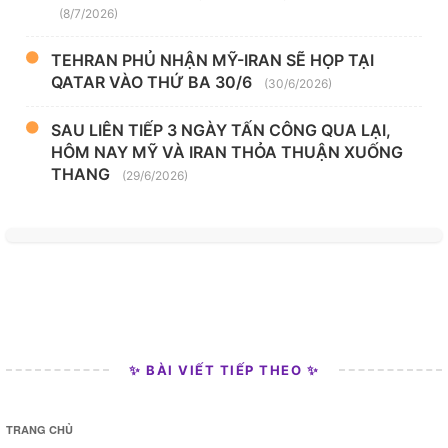
(8/7/2026)
TEHRAN PHỦ NHẬN MỸ-IRAN SẼ HỌP TẠI
QATAR VÀO THỨ BA 30/6
(30/6/2026)
SAU LIÊN TIẾP 3 NGÀY TẤN CÔNG QUA LẠI,
HÔM NAY MỸ VÀ IRAN THỎA THUẬN XUỐNG
THANG
(29/6/2026)
✨ BÀI VIẾT TIẾP THEO ✨
TRANG CHỦ