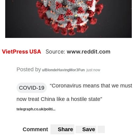
VietPress USA
Source:
www.reddit.com
Posted by
u/BlondeHavingMor3Fun
just now
“Coronavirus means that we must
COVID-19
now treat China like a hostile state”
telegraph.co.uk/politi...
Comment
Share
Save