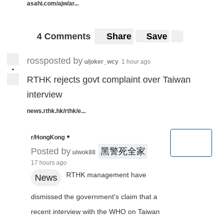
asahi.com/ajw/ar...
4 Comments
Share
Save
rossposted by
u/joker_wcy
1 hour ago
•
RTHK rejects govt complaint over Taiwan
interview
news.rthk.hk/rthk/e...
•
r/HongKong
Posted by
黑警死全家
u/wok88
17 hours ago
RTHK management have
News
dismissed the government's claim that a
recent interview with the WHO on Taiwan