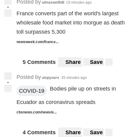
Posted by
u/maxwellhill
19 minutes ago
•
France converts part of the world's largest
wholesale food market into morgue as death
toll surpasses 5,300
newsweek.com/france...
5 Comments
Share
Save
Posted by
u/upyoars
35 minutes ago
•
Bodies pile up on streets in
COVID-19
Ecuador as coronavirus spreads
cbsnews.com/news/e...
4 Comments
Share
Save