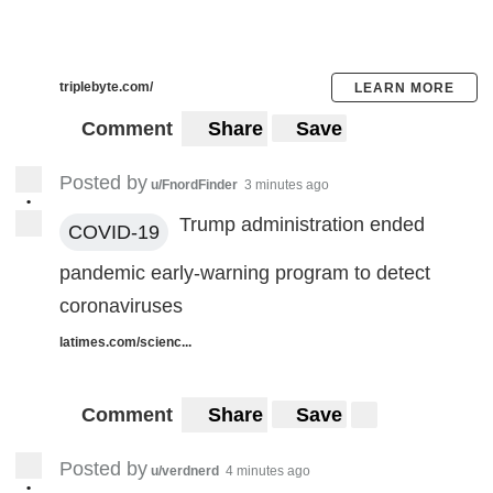
triplebyte.com/
LEARN MORE
Comment
Share
Save
Posted by
u/FnordFinder
3 minutes ago
•
Trump administration ended
COVID-19
pandemic early-warning program to detect
coronaviruses
latimes.com/scienc...
Comment
Share
Save
Posted by
u/verdnerd
4 minutes ago
•