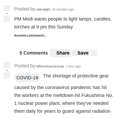
Posted by
u/dcwight
44 minutes ago
•
PM Modi wants people to light lamps, candles,
torches at 9 pm this Sunday
livemint.com/news/i...
5 Comments
Share
Save
Posted by
u/DoremusJessup
1 hour ago
•
The shortage of protective gear
COVID-19
caused by the coronavirus pandemic has hit
the workers at the meltdown-hit Fukushima No.
1 nuclear power plant, where they’ve needed
them daily for years to guard against radiation