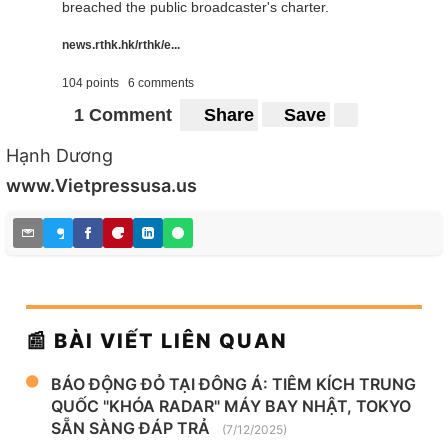
breached the public broadcaster's charter.
news.rthk.hk/rthk/e...
104 points
6 comments
1 Comment
Share
Save
Hạnh Dương
www.Vietpressusa.us
📰 BÀI VIẾT LIÊN QUAN
BÁO ĐỘNG ĐỎ TẠI ĐÔNG Á: TIÊM KÍCH TRUNG
QUỐC "KHÓA RADAR" MÁY BAY NHẬT, TOKYO
SẴN SÀNG ĐÁP TRẢ
(7/12/2025)