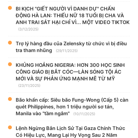
BI KỊCH "GIẾT NGƯỜI VÌ DANH DỰ" CHẤN
ĐỘNG HÀ LAN: THIẾU NỮ 18 TUỔI BỊ CHA VÀ
ANH TRAI SÁT HẠI CHỈ VÌ... MỘT VIDEO TIKTOK
(3/12/2025)
Trợ lý hàng đầu của Zelensky từ chức vì bị điều
tra tham nhũng
(29/11/2025)
KHỦNG HOẢNG NIGERIA: HƠN 300 HỌC SINH
CÔNG GIÁO BỊ BẮT CÓC—LÀN SÓNG TỘI ÁC
MỚI VÀ SỰ PHẢN ỨNG MẠNH MẼ TỪ MỸ
(23/11/2025)
Bão khẩn cấp: Siêu bão Fung-Wong (Cấp 5) càn
quét Philippines, hơn 1 triệu người sơ tán,
Manila vào "tầm ngắm"
(10/11/2025)
Lệnh Ngừng Bắn Lịch Sử Tại Gaza Chính Thức
Có Hiệu Lực, Mang Lại Hy Vọng Sau 2 Năm