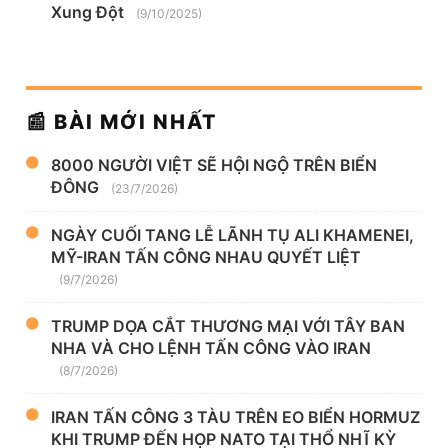
Xung Đột
(9/10/2025)
📰 BÀI MỚI NHẤT
8000 NGƯỜI VIỆT SẼ HỘI NGỘ TRÊN BIỂN
ĐÔNG
(23/7/2026)
NGÀY CUỐI TANG LỄ LÃNH TỤ ALI KHAMENEI,
MỸ-IRAN TẤN CÔNG NHAU QUYẾT LIỆT
(9/7/2026)
TRUMP DỌA CẮT THƯƠNG MẠI VỚI TÂY BAN
NHA VÀ CHO LỆNH TẤN CÔNG VÀO IRAN
(8/7/2026)
IRAN TẤN CÔNG 3 TÀU TRÊN EO BIỂN HORMUZ
KHI TRUMP ĐẾN HỌP NATO TẠI THỔ NHĨ KỲ