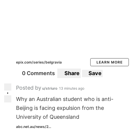
epix.com/series/belgravia
LEARN MORE
0 Comments
Share
Save
Posted by
u/striuro
13 minutes ago
•
Why an Australian student who is anti-
Beijing is facing expulsion from the
University of Queensland
abc.net.au/news/2...