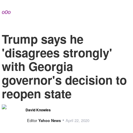
o0o
Trump says he
'disagrees strongly'
with Georgia
governor's decision to
reopen state
David Knowles
•
Editor
Yahoo News
April 22, 2020