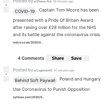
Posted by
u/Zhana-Aul
39 minutes ago
•
Captain Tom Moore has been
COVID-19
presented with a Pride Of Britain Award
after raising over £28 million for the NHS
and its battle against the coronavirus crisis.
metro.co.uk/2020/0...
4 Comments
Share
Save
Posted by
u/Logiman43
41 minutes ago
•
Poland and Hungary
Behind Soft Paywall
Use Coronavirus to Punish Opposition
nytimes.com/2020/0...