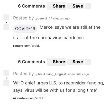
6 Comments
Share
Save
Posted by
u/geoxol
44 minutes ago
•
Merkel says we are still at the
COVID-19
start of the coronavirus pandemic
reuters.com/articl...
6 Comments
Share
Save
Posted by
u/Tea-Loving_Linguist
45 minutes ago
•
WHO chief urges U.S. to reconsider funding,
says 'virus will be with us for a long time'
uk.reuters.com/articl...