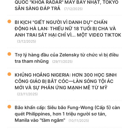
QUỐC "KHÓA RADAR" MÁY BAY NHẬT, TOKYO
SẴN SÀNG ĐÁP TRẢ
(7/12/2025)
BI KỊCH "GIẾT NGƯỜI VÌ DANH DỰ" CHẤN
ĐỘNG HÀ LAN: THIẾU NỮ 18 TUỔI BỊ CHA VÀ
ANH TRAI SÁT HẠI CHỈ VÌ... MỘT VIDEO TIKTOK
(3/12/2025)
Trợ lý hàng đầu của Zelensky từ chức vì bị điều
tra tham nhũng
(29/11/2025)
KHỦNG HOẢNG NIGERIA: HƠN 300 HỌC SINH
CÔNG GIÁO BỊ BẮT CÓC—LÀN SÓNG TỘI ÁC
MỚI VÀ SỰ PHẢN ỨNG MẠNH MẼ TỪ MỸ
(23/11/2025)
Bão khẩn cấp: Siêu bão Fung-Wong (Cấp 5) càn
quét Philippines, hơn 1 triệu người sơ tán,
Manila vào "tầm ngắm"
(10/11/2025)