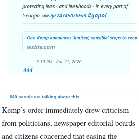
protecting lives - and livelihoods - in every part of 
h
#
gapol
Georgia. 
ow.ly/747450zkFv3
t
t
Gov. Kemp announces ‘limited, sensible’ steps to reop
p
wsbtv.com
:
/
3:10 PM - Apr 21, 2020
Twi
444
/
Ad
inf
an
849 people are talking about this
pri
Kemp’s order immediately drew criticism
from politicians, newspaper editorial boards
and citizens concerned that easing the