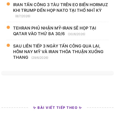
IRAN TẤN CÔNG 3 TÀU TRÊN EO BIỂN HORMUZ
KHI TRUMP ĐẾN HỌP NATO TẠI THỔ NHĨ KỲ
(8/7/2026)
TEHRAN PHỦ NHẬN MỸ-IRAN SẼ HỌP TẠI
QATAR VÀO THỨ BA 30/6
(30/6/2026)
SAU LIÊN TIẾP 3 NGÀY TẤN CÔNG QUA LẠI,
HÔM NAY MỸ VÀ IRAN THỎA THUẬN XUỐNG
THANG
(29/6/2026)
✨ BÀI VIẾT TIẾP THEO ✨