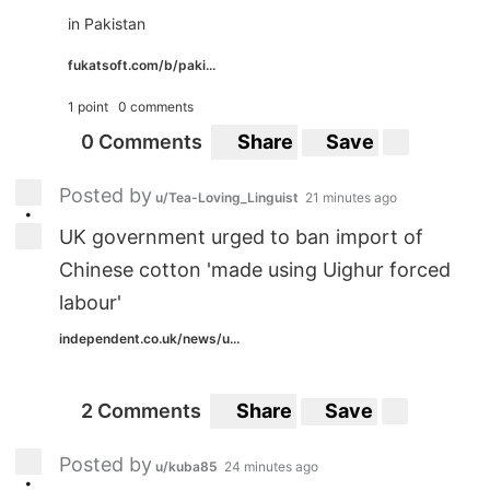
in Pakistan
fukatsoft.com/b/paki...
1 point
0 comments
0 Comments
Share
Save
Posted by
u/Tea-Loving_Linguist
21 minutes ago
•
UK government urged to ban import of
Chinese cotton 'made using Uighur forced
labour'
independent.co.uk/news/u...
2 Comments
Share
Save
Posted by
u/kuba85
24 minutes ago
•