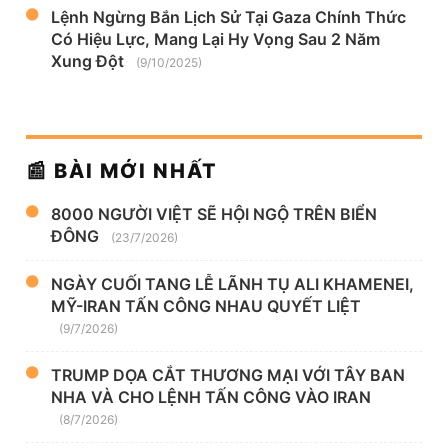
Lệnh Ngừng Bắn Lịch Sử Tại Gaza Chính Thức
Có Hiệu Lực, Mang Lại Hy Vọng Sau 2 Năm
Xung Đột
(9/10/2025)
📰 BÀI MỚI NHẤT
8000 NGƯỜI VIỆT SẼ HỘI NGỘ TRÊN BIỂN
ĐÔNG
(23/7/2026)
NGÀY CUỐI TANG LỄ LÃNH TỤ ALI KHAMENEI,
MỸ-IRAN TẤN CÔNG NHAU QUYẾT LIỆT
(9/7/2026)
TRUMP DỌA CẮT THƯƠNG MẠI VỚI TÂY BAN
NHA VÀ CHO LỆNH TẤN CÔNG VÀO IRAN
(8/7/2026)