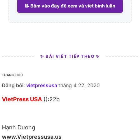
📝 Bấm vào đây để xem và viết bình luận
✨ BÀI VIẾT TIẾP THEO ✨
TRANG CHỦ
Đăng bởi:
vietpressusa
tháng 4 22, 2020
VietPress USA
():22b
Hạnh Dương
www.Vietpressusa.us