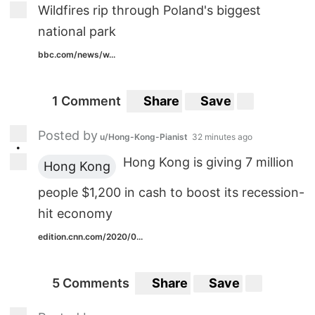
Wildfires rip through Poland's biggest
national park
bbc.com/news/w...
1 Comment
Share
Save
Posted by
u/Hong-Kong-Pianist
32 minutes ago
•
Hong Kong is giving 7 million
Hong Kong
people $1,200 in cash to boost its recession-
hit economy
edition.cnn.com/2020/0...
5 Comments
Share
Save