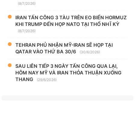
(8/7/2026)
IRAN TẤN CÔNG 3 TÀU TRÊN EO BIỂN HORMUZ
KHI TRUMP ĐẾN HỌP NATO TẠI THỔ NHĨ KỲ
(8/7/2026)
TEHRAN PHỦ NHẬN MỸ-IRAN SẼ HỌP TẠI
QATAR VÀO THỨ BA 30/6
(30/6/2026)
SAU LIÊN TIẾP 3 NGÀY TẤN CÔNG QUA LẠI,
HÔM NAY MỸ VÀ IRAN THỎA THUẬN XUỐNG
THANG
(29/6/2026)