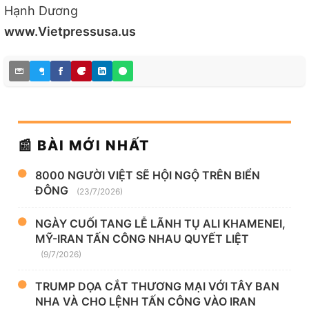
Hạnh Dương
www.Vietpressusa.us
📰 BÀI MỚI NHẤT
8000 NGƯỜI VIỆT SẼ HỘI NGỘ TRÊN BIỂN
ĐÔNG
(23/7/2026)
NGÀY CUỐI TANG LỄ LÃNH TỤ ALI KHAMENEI,
MỸ-IRAN TẤN CÔNG NHAU QUYẾT LIỆT
(9/7/2026)
TRUMP DỌA CẮT THƯƠNG MẠI VỚI TÂY BAN
NHA VÀ CHO LỆNH TẤN CÔNG VÀO IRAN