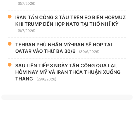
(8/7/2026)
IRAN TẤN CÔNG 3 TÀU TRÊN EO BIỂN HORMUZ
KHI TRUMP ĐẾN HỌP NATO TẠI THỔ NHĨ KỲ
(8/7/2026)
TEHRAN PHỦ NHẬN MỸ-IRAN SẼ HỌP TẠI
QATAR VÀO THỨ BA 30/6
(30/6/2026)
SAU LIÊN TIẾP 3 NGÀY TẤN CÔNG QUA LẠI,
HÔM NAY MỸ VÀ IRAN THỎA THUẬN XUỐNG
THANG
(29/6/2026)