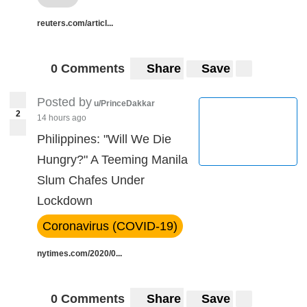
reuters.com/articl...
0 Comments
Share
Save
Posted by
u/PrinceDakkar
2
14 hours ago
Philippines: "Will We Die
Hungry?" A Teeming Manila
Slum Chafes Under
Lockdown
Coronavirus (COVID-19)
nytimes.com/2020/0...
0 Comments
Share
Save