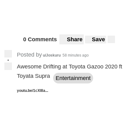
0 Comments
Share
Save
Posted by
u/Joskuru
58 minutes ago
•
Awesome Drifting at Toyota Gazoo 2020 ft
Toyata Supra
Entertainment
youtu.be/1cXl8a...