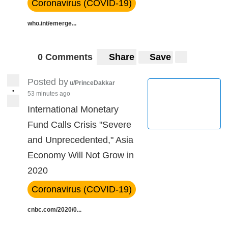
Coronavirus (COVID-19)
who.int/emerge...
0 Comments
Share
Save
Posted by
u/PrinceDakkar
•
53 minutes ago
International Monetary
Fund Calls Crisis "Severe
and Unprecedented," Asia
Economy Will Not Grow in
2020
Coronavirus (COVID-19)
cnbc.com/2020/0...