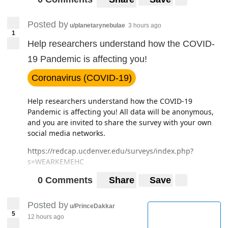
Posted by
u/planetarynebulae
3 hours ago
1
Help researchers understand how the COVID-
19 Pandemic is affecting you!
Coronavirus (COVID-19)
Help researchers understand how the COVID-19
Pandemic is affecting you! All data will be anonymous,
and you are invited to share the survey with your own
social media networks.
https://redcap.ucdenver.edu/surveys/index.php?
s=WEARKEMEHC
0 Comments
Share
Save
Posted by
u/PrinceDakkar
5
12 hours ago