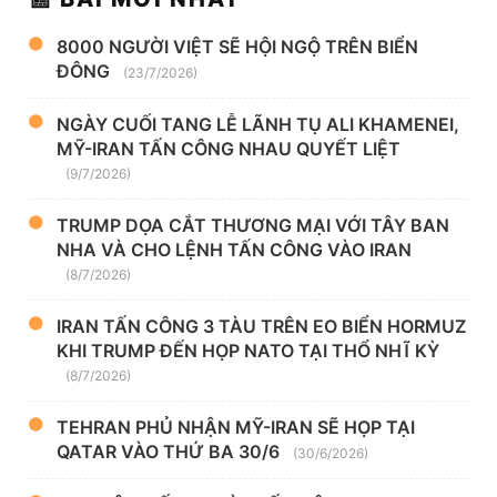
8000 NGƯỜI VIỆT SẼ HỘI NGỘ TRÊN BIỂN
ĐÔNG
(23/7/2026)
NGÀY CUỐI TANG LỄ LÃNH TỤ ALI KHAMENEI,
MỸ-IRAN TẤN CÔNG NHAU QUYẾT LIỆT
(9/7/2026)
TRUMP DỌA CẮT THƯƠNG MẠI VỚI TÂY BAN
NHA VÀ CHO LỆNH TẤN CÔNG VÀO IRAN
(8/7/2026)
IRAN TẤN CÔNG 3 TÀU TRÊN EO BIỂN HORMUZ
KHI TRUMP ĐẾN HỌP NATO TẠI THỔ NHĨ KỲ
(8/7/2026)
TEHRAN PHỦ NHẬN MỸ-IRAN SẼ HỌP TẠI
QATAR VÀO THỨ BA 30/6
(30/6/2026)