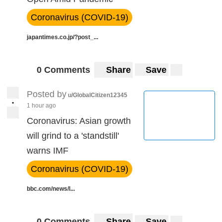
Coronavirus (COVID-19)
japantimes.co.jp/?post_...
0 Comments
Share
Save
Posted by
u/GlobalCitizen12345
•
1 hour ago
Coronavirus: Asian growth
will grind to a 'standstill'
warns IMF
Coronavirus (COVID-19)
bbc.com/news/l...
0 Comments
Share
Save