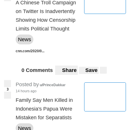
A Chinese Troll Campaign
on Twitter Is Inadvertently
Showing How Censorship
Limits Political Thought
News
cnn.com/2020/0...
0 Comments
Share
Save
Posted by
u/PrinceDakkar
3
14 hours ago
Family Say Men Killed in
Indonesia's Papua Were
Mistaken for Separatists
News