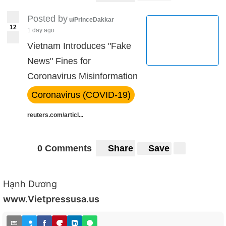
Posted by
u/PrinceDakkar
12
1 day ago
Vietnam Introduces "Fake
News" Fines for
Coronavirus Misinformation
Coronavirus (COVID-19)
reuters.com/articl...
0 Comments
Share
Save
Hạnh Dương
www.Vietpressusa.us