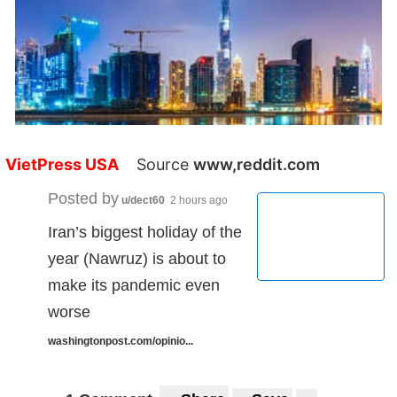
VietPress USA
Source
www,reddit.com
Posted by
u/dect60
2 hours ago
Iran’s biggest holiday of the
year (Nawruz) is about to
make its pandemic even
worse
washingtonpost.com/opinio...