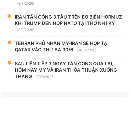
(8/7/2026)
IRAN TẤN CÔNG 3 TÀU TRÊN EO BIỂN HORMUZ
KHI TRUMP ĐẾN HỌP NATO TẠI THỔ NHĨ KỲ
(8/7/2026)
TEHRAN PHỦ NHẬN MỸ-IRAN SẼ HỌP TẠI
QATAR VÀO THỨ BA 30/6
(30/6/2026)
SAU LIÊN TIẾP 3 NGÀY TẤN CÔNG QUA LẠI,
HÔM NAY MỸ VÀ IRAN THỎA THUẬN XUỐNG
THANG
(29/6/2026)