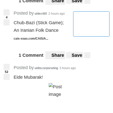
1 Comment
Share
Save
Posted by
u/dect60
2 hours ago
4
Chub-Bazi (Stick Game);
An Iranian Folk Dance
cais-soas.com/CAIS/A...
1 Comment
Share
Save
Posted by
u/discorporating
3 hours ago
52
Eide Mubarak!