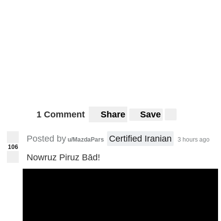
1 Comment
Share
Save
Posted by
Certified Iranian
u/MazdaPars
3 hours ago
106
Nowruz Piruz Bād!