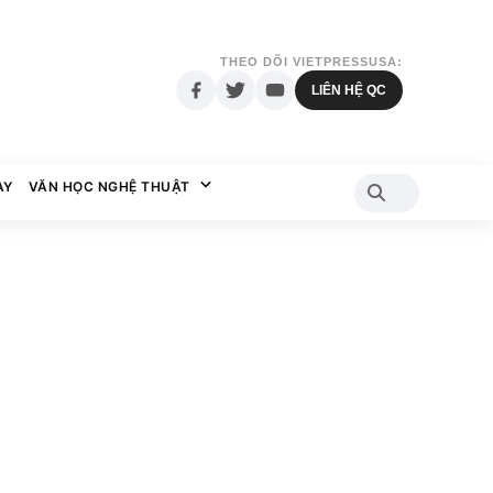
THEO DÕI VIETPRESSUSA:
LIÊN HỆ QC
AY
VĂN HỌC NGHỆ THUẬT