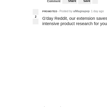
Share
Save
Comment
Posted by
u/Magnapop
1 day ago
PROMOTED
•
2
G'day Reddit, our extension save
intensive product research for you. 