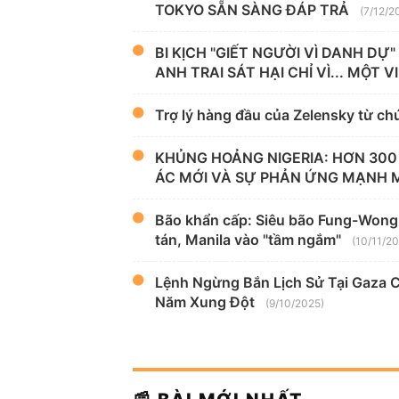
TOKYO SẴN SÀNG ĐÁP TRẢ
(7/12/2
BI KỊCH "GIẾT NGƯỜI VÌ DANH DỰ
ANH TRAI SÁT HẠI CHỈ VÌ... MỘT 
Trợ lý hàng đầu của Zelensky từ chứ
KHỦNG HOẢNG NIGERIA: HƠN 300
ÁC MỚI VÀ SỰ PHẢN ỨNG MẠNH 
Bão khẩn cấp: Siêu bão Fung-Wong (
tán, Manila vào "tầm ngắm"
(10/11/2
Lệnh Ngừng Bắn Lịch Sử Tại Gaza 
Năm Xung Đột
(9/10/2025)