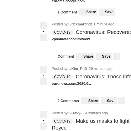
chrome.google.com
Share
Save
1 Comment
Posted by
u/rickmartingt
1 minute ago
•
Coronavirus: Recovered 
COVID-19
vpnometer.com/review...
Share
Save
Comment
Posted by
u/Kim_PhD
29 minutes ago
•
Coronavirus: Those infec
COVID-19
euronews.com/2020/0...
Share
Save
2 Comments
Posted by
u/-Tavy-
34 minutes ago
•
Make us masks to fight
COVID-19
Royce