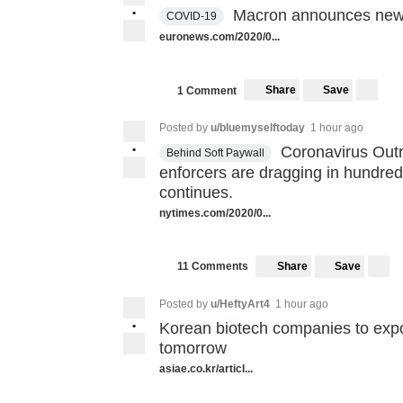
•
Macron announces new 1
COVID-19
euronews.com/2020/0...
Share
Save
1 Comment
Posted by
u/bluemyselftoday
1 hour ago
•
Coronavirus Outr
Behind Soft Paywall
enforcers are dragging in hundred
continues.
nytimes.com/2020/0...
Share
Save
11 Comments
Posted by
u/HeftyArt4
1 hour ago
•
Korean biotech companies to expor
tomorrow
asiae.co.kr/articl...