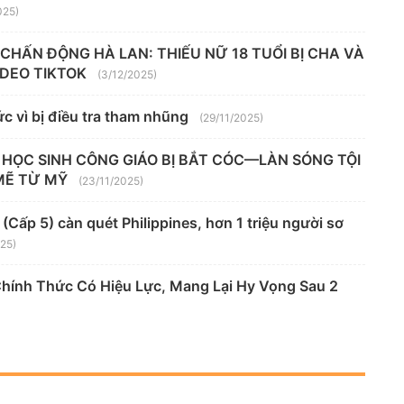
025)
" CHẤN ĐỘNG HÀ LAN: THIẾU NỮ 18 TUỔI BỊ CHA VÀ
VIDEO TIKTOK
(3/12/2025)
c vì bị điều tra tham nhũng
(29/11/2025)
 HỌC SINH CÔNG GIÁO BỊ BẮT CÓC—LÀN SÓNG TỘI
MẼ TỪ MỸ
(23/11/2025)
Cấp 5) càn quét Philippines, hơn 1 triệu người sơ
025)
Chính Thức Có Hiệu Lực, Mang Lại Hy Vọng Sau 2