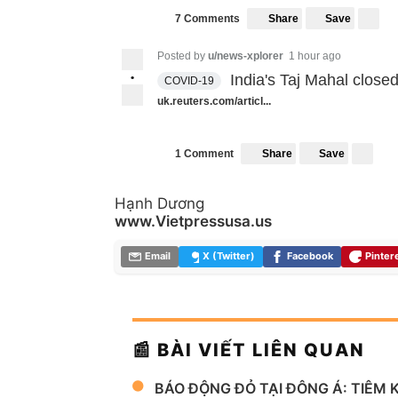
Share
Save
7 Comments
Posted by
u/news-xplorer
1 hour ago
•
India's Taj Mahal close
COVID-19
uk.reuters.com/articl...
Share
Save
1 Comment
Hạnh Dương
www.Vietpressusa.us
Email
X (Twitter)
Facebook
Pinter
📰 BÀI VIẾT LIÊN QUAN
BÁO ĐỘNG ĐỎ TẠI ĐÔNG Á: TIÊM 