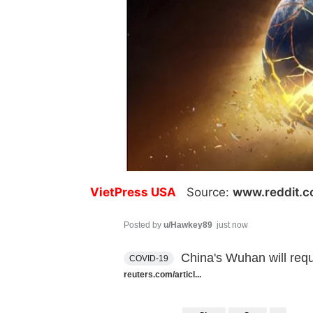
VietPress USA
Source:
www.reddit.
Posted by
u/Hawkey89
just now
China's Wuhan will requ
COVID-19
reuters.com/articl...