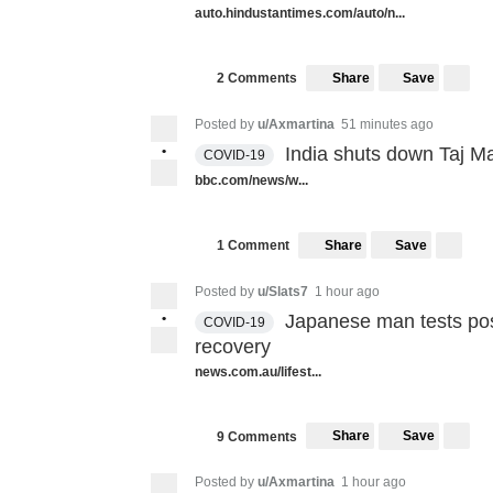
auto.hindustantimes.com/auto/n...
Share
Save
2 Comments
Posted by
u/Axmartina
51 minutes ago
•
India shuts down Taj M
COVID-19
bbc.com/news/w...
Share
Save
1 Comment
Posted by
u/Slats7
1 hour ago
•
Japanese man tests posi
COVID-19
recovery
news.com.au/lifest...
Share
Save
9 Comments
Posted by
u/Axmartina
1 hour ago