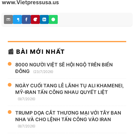
www.Vietpressusa.us
📰 BÀI MỚI NHẤT
8000 NGƯỜI VIỆT SẼ HỘI NGỘ TRÊN BIỂN
ĐÔNG
(23/7/2026)
NGÀY CUỐI TANG LỄ LÃNH TỤ ALI KHAMENEI,
MỸ-IRAN TẤN CÔNG NHAU QUYẾT LIỆT
(9/7/2026)
TRUMP DỌA CẮT THƯƠNG MẠI VỚI TÂY BAN
NHA VÀ CHO LỆNH TẤN CÔNG VÀO IRAN
(8/7/2026)