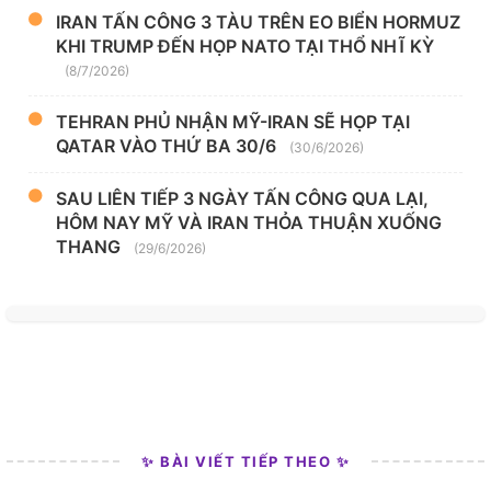
IRAN TẤN CÔNG 3 TÀU TRÊN EO BIỂN HORMUZ
KHI TRUMP ĐẾN HỌP NATO TẠI THỔ NHĨ KỲ
(8/7/2026)
TEHRAN PHỦ NHẬN MỸ-IRAN SẼ HỌP TẠI
QATAR VÀO THỨ BA 30/6
(30/6/2026)
SAU LIÊN TIẾP 3 NGÀY TẤN CÔNG QUA LẠI,
HÔM NAY MỸ VÀ IRAN THỎA THUẬN XUỐNG
THANG
(29/6/2026)
✨ BÀI VIẾT TIẾP THEO ✨