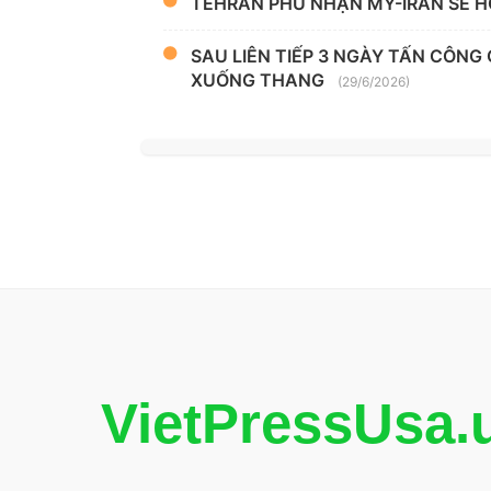
TEHRAN PHỦ NHẬN MỸ-IRAN SẼ H
SAU LIÊN TIẾP 3 NGÀY TẤN CÔNG
XUỐNG THANG
(29/6/2026)
VietPressUsa.