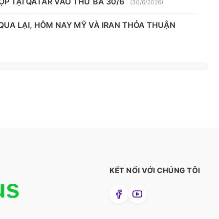
ỌP TẠI QATAR VÀO THỨ BA 30/6
(30/6/2026)
 QUA LẠI, HÔM NAY MỸ VÀ IRAN THỎA THUẬN
KẾT NỐI VỚI CHÚNG TÔI
us