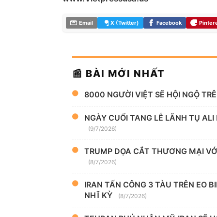
Email
X (Twitter)
Facebook
Pinter
📰 BÀI MỚI NHẤT
8000 NGƯỜI VIỆT SẼ HỘI NGỘ TR
NGÀY CUỐI TANG LỄ LÃNH TỤ ALI
(9/7/2026)
TRUMP DỌA CẮT THƯƠNG MẠI VỚI
(8/7/2026)
IRAN TẤN CÔNG 3 TÀU TRÊN EO B
NHĨ KỲ
(8/7/2026)