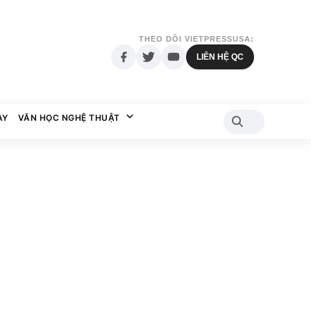
THEO DÕI VIETPRESSUSA:
LIÊN HỆ QC
AY
VĂN HỌC NGHỆ THUẬT