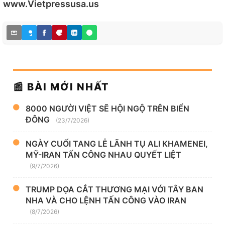
www.Vietpressusa.us
📰 BÀI MỚI NHẤT
8000 NGƯỜI VIỆT SẼ HỘI NGỘ TRÊN BIỂN
ĐÔNG
(23/7/2026)
NGÀY CUỐI TANG LỄ LÃNH TỤ ALI KHAMENEI,
MỸ-IRAN TẤN CÔNG NHAU QUYẾT LIỆT
(9/7/2026)
TRUMP DỌA CẮT THƯƠNG MẠI VỚI TÂY BAN
NHA VÀ CHO LỆNH TẤN CÔNG VÀO IRAN
(8/7/2026)