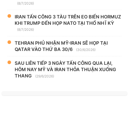
(8/7/2026)
IRAN TẤN CÔNG 3 TÀU TRÊN EO BIỂN HORMUZ
KHI TRUMP ĐẾN HỌP NATO TẠI THỔ NHĨ KỲ
(8/7/2026)
TEHRAN PHỦ NHẬN MỸ-IRAN SẼ HỌP TẠI
QATAR VÀO THỨ BA 30/6
(30/6/2026)
SAU LIÊN TIẾP 3 NGÀY TẤN CÔNG QUA LẠI,
HÔM NAY MỸ VÀ IRAN THỎA THUẬN XUỐNG
THANG
(29/6/2026)