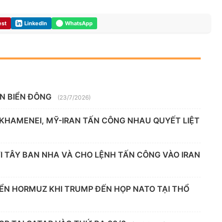
est
LinkedIn
WhatsApp
ÊN BIỂN ĐÔNG
(23/7/2026)
 KHAMENEI, MỸ-IRAN TẤN CÔNG NHAU QUYẾT LIỆT
 TÂY BAN NHA VÀ CHO LỆNH TẤN CÔNG VÀO IRAN
IỂN HORMUZ KHI TRUMP ĐẾN HỌP NATO TẠI THỔ