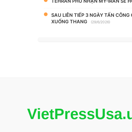
TEHRAN PHỦ NHẬN MỸ-IRAN SẼ H
SAU LIÊN TIẾP 3 NGÀY TẤN CÔNG
XUỐNG THANG
(29/6/2026)
VietPressUsa.