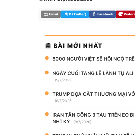
Email
X (Twitter)
Facebook
Pinter
📰 BÀI MỚI NHẤT
8000 NGƯỜI VIỆT SẼ HỘI NGỘ TR
NGÀY CUỐI TANG LỄ LÃNH TỤ ALI
(9/7/2026)
TRUMP DỌA CẮT THƯƠNG MẠI VỚI
(8/7/2026)
IRAN TẤN CÔNG 3 TÀU TRÊN EO B
NHĨ KỲ
(8/7/2026)