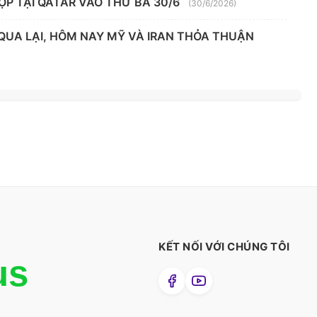
ỌP TẠI QATAR VÀO THỨ BA 30/6
(30/6/2026)
 QUA LẠI, HÔM NAY MỸ VÀ IRAN THỎA THUẬN
KẾT NỐI VỚI CHÚNG TÔI
us