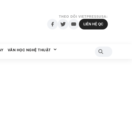
THEO DÕI VIETPRESSUSA:
LIÊN HỆ QC
AY
VĂN HỌC NGHỆ THUẬT