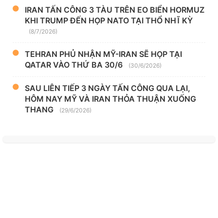
IRAN TẤN CÔNG 3 TÀU TRÊN EO BIỂN HORMUZ
KHI TRUMP ĐẾN HỌP NATO TẠI THỔ NHĨ KỲ
(8/7/2026)
TEHRAN PHỦ NHẬN MỸ-IRAN SẼ HỌP TẠI
QATAR VÀO THỨ BA 30/6
(30/6/2026)
SAU LIÊN TIẾP 3 NGÀY TẤN CÔNG QUA LẠI,
HÔM NAY MỸ VÀ IRAN THỎA THUẬN XUỐNG
THANG
(29/6/2026)