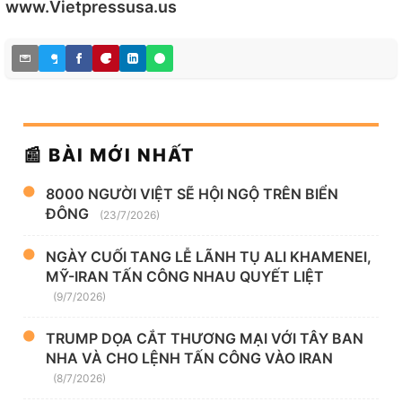
www.Vietpressusa.us
📰 BÀI MỚI NHẤT
8000 NGƯỜI VIỆT SẼ HỘI NGỘ TRÊN BIỂN
ĐÔNG
(23/7/2026)
NGÀY CUỐI TANG LỄ LÃNH TỤ ALI KHAMENEI,
MỸ-IRAN TẤN CÔNG NHAU QUYẾT LIỆT
(9/7/2026)
TRUMP DỌA CẮT THƯƠNG MẠI VỚI TÂY BAN
NHA VÀ CHO LỆNH TẤN CÔNG VÀO IRAN
(8/7/2026)