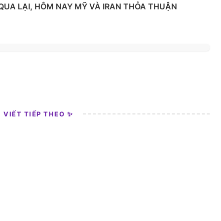
 QUA LẠI, HÔM NAY MỸ VÀ IRAN THỎA THUẬN
I VIẾT TIẾP THEO ✨