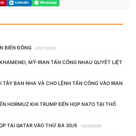
est
LinkedIn
WhatsApp
ÊN BIỂN ĐÔNG
(23/7/2026)
 KHAMENEI, MỸ-IRAN TẤN CÔNG NHAU QUYẾT LIỆT
 TÂY BAN NHA VÀ CHO LỆNH TẤN CÔNG VÀO IRAN
IỂN HORMUZ KHI TRUMP ĐẾN HỌP NATO TẠI THỔ
ỌP TẠI QATAR VÀO THỨ BA 30/6
(30/6/2026)