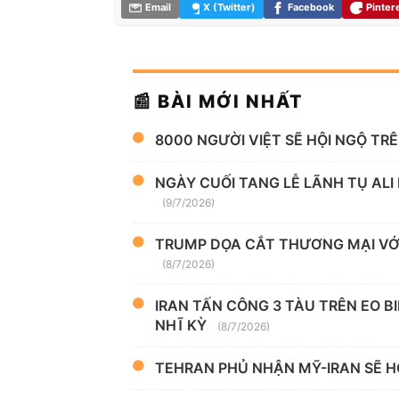
Email
X (Twitter)
Facebook
Pinter
📰 BÀI MỚI NHẤT
8000 NGƯỜI VIỆT SẼ HỘI NGỘ TR
NGÀY CUỐI TANG LỄ LÃNH TỤ ALI
(9/7/2026)
TRUMP DỌA CẮT THƯƠNG MẠI VỚI
(8/7/2026)
IRAN TẤN CÔNG 3 TÀU TRÊN EO B
NHĨ KỲ
(8/7/2026)
TEHRAN PHỦ NHẬN MỸ-IRAN SẼ H