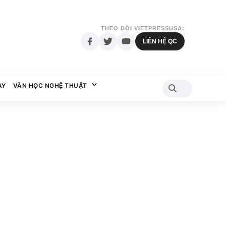
THEO DÕI VIETPRESSUSA:
LIÊN HỆ QC
AY
VĂN HỌC NGHỆ THUẬT