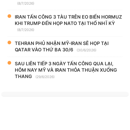
(8/7/2026)
IRAN TẤN CÔNG 3 TÀU TRÊN EO BIỂN HORMUZ
KHI TRUMP ĐẾN HỌP NATO TẠI THỔ NHĨ KỲ
(8/7/2026)
TEHRAN PHỦ NHẬN MỸ-IRAN SẼ HỌP TẠI
QATAR VÀO THỨ BA 30/6
(30/6/2026)
SAU LIÊN TIẾP 3 NGÀY TẤN CÔNG QUA LẠI,
HÔM NAY MỸ VÀ IRAN THỎA THUẬN XUỐNG
THANG
(29/6/2026)