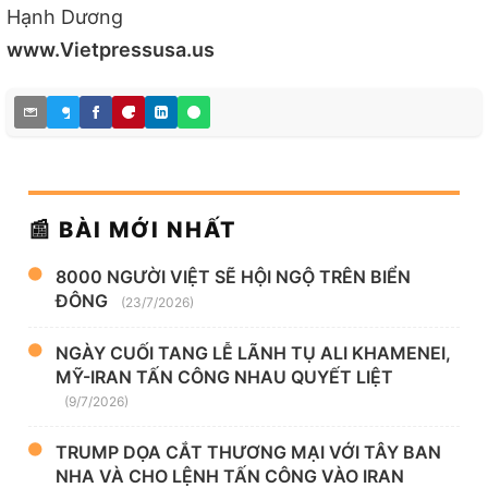
Hạnh Dương
www.Vietpressusa.us
📰 BÀI MỚI NHẤT
8000 NGƯỜI VIỆT SẼ HỘI NGỘ TRÊN BIỂN
ĐÔNG
(23/7/2026)
NGÀY CUỐI TANG LỄ LÃNH TỤ ALI KHAMENEI,
MỸ-IRAN TẤN CÔNG NHAU QUYẾT LIỆT
(9/7/2026)
TRUMP DỌA CẮT THƯƠNG MẠI VỚI TÂY BAN
NHA VÀ CHO LỆNH TẤN CÔNG VÀO IRAN