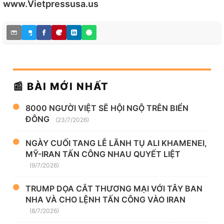
www.Vietpressusa.us
📰 BÀI MỚI NHẤT
8000 NGƯỜI VIỆT SẼ HỘI NGỘ TRÊN BIỂN
ĐÔNG
(23/7/2026)
NGÀY CUỐI TANG LỄ LÃNH TỤ ALI KHAMENEI,
MỸ-IRAN TẤN CÔNG NHAU QUYẾT LIỆT
(9/7/2026)
TRUMP DỌA CẮT THƯƠNG MẠI VỚI TÂY BAN
NHA VÀ CHO LỆNH TẤN CÔNG VÀO IRAN
(8/7/2026)