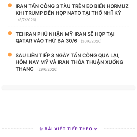
IRAN TẤN CÔNG 3 TÀU TRÊN EO BIỂN HORMUZ
KHI TRUMP ĐẾN HỌP NATO TẠI THỔ NHĨ KỲ
(8/7/2026)
TEHRAN PHỦ NHẬN MỸ-IRAN SẼ HỌP TẠI
QATAR VÀO THỨ BA 30/6
(30/6/2026)
SAU LIÊN TIẾP 3 NGÀY TẤN CÔNG QUA LẠI,
HÔM NAY MỸ VÀ IRAN THỎA THUẬN XUỐNG
THANG
(29/6/2026)
✨ BÀI VIẾT TIẾP THEO ✨