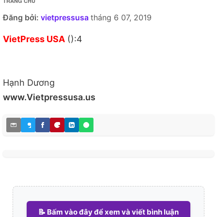
TRANG CHỦ
Đăng bởi:
vietpressusa
tháng 6 07, 2019
VietPress USA
():4
Hạnh Dương
www.Vietpressusa.us
📝 Bấm vào đây để xem và viết bình luận