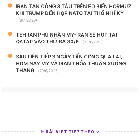
IRAN TẤN CÔNG 3 TÀU TRÊN EO BIỂN HORMUZ
KHI TRUMP ĐẾN HỌP NATO TẠI THỔ NHĨ KỲ
(8/7/2026)
TEHRAN PHỦ NHẬN MỸ-IRAN SẼ HỌP TẠI
QATAR VÀO THỨ BA 30/6
(30/6/2026)
SAU LIÊN TIẾP 3 NGÀY TẤN CÔNG QUA LẠI,
HÔM NAY MỸ VÀ IRAN THỎA THUẬN XUỐNG
THANG
(29/6/2026)
✨ BÀI VIẾT TIẾP THEO ✨