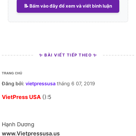
📝 Bấm vào đây để xem và viết bình luận
✨ BÀI VIẾT TIẾP THEO ✨
TRANG CHỦ
Đăng bởi:
vietpressusa
tháng 6 07, 2019
VietPress USA
():5
Hạnh Dương
www.Vietpressusa.us