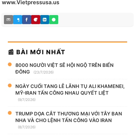
www.Vietpressusa.us
📰 BÀI MỚI NHẤT
8000 NGƯỜI VIỆT SẼ HỘI NGỘ TRÊN BIỂN
ĐÔNG
(23/7/2026)
NGÀY CUỐI TANG LỄ LÃNH TỤ ALI KHAMENEI,
MỸ-IRAN TẤN CÔNG NHAU QUYẾT LIỆT
(9/7/2026)
TRUMP DỌA CẮT THƯƠNG MẠI VỚI TÂY BAN
NHA VÀ CHO LỆNH TẤN CÔNG VÀO IRAN
(8/7/2026)