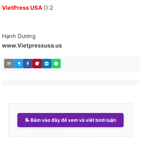
VietPress USA
():2
Hạnh Dương
www.Vietpressusa.us
📝 Bấm vào đây để xem và viết bình luận