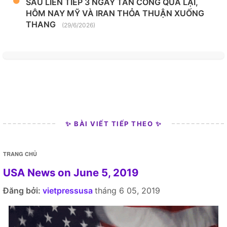
SAU LIÊN TIẾP 3 NGÀY TẤN CÔNG QUA LẠI,
HÔM NAY MỸ VÀ IRAN THỎA THUẬN XUỐNG
THANG
(29/6/2026)
✨ BÀI VIẾT TIẾP THEO ✨
TRANG CHỦ
USA News on June 5, 2019
Đăng bởi:
vietpressusa
tháng 6 05, 2019