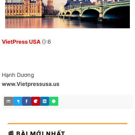
VietPress USA
():6
Hạnh Dương
www.Vietpressusa.us
📰 BÀI MỚI NHẤT