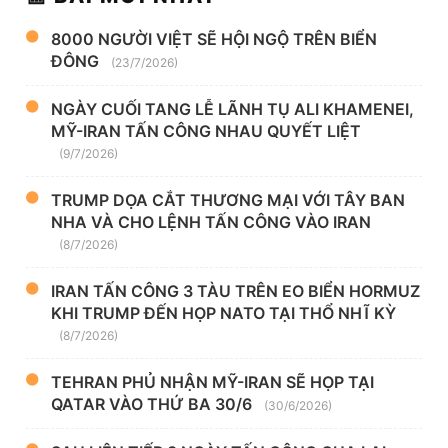
8000 NGƯỜI VIỆT SẼ HỘI NGỘ TRÊN BIỂN
ĐÔNG
(23/7/2026)
NGÀY CUỐI TANG LỄ LÃNH TỤ ALI KHAMENEI,
MỸ-IRAN TẤN CÔNG NHAU QUYẾT LIỆT
(9/7/2026)
TRUMP DỌA CẮT THƯƠNG MẠI VỚI TÂY BAN
NHA VÀ CHO LỆNH TẤN CÔNG VÀO IRAN
(8/7/2026)
IRAN TẤN CÔNG 3 TÀU TRÊN EO BIỂN HORMUZ
KHI TRUMP ĐẾN HỌP NATO TẠI THỔ NHĨ KỲ
(8/7/2026)
TEHRAN PHỦ NHẬN MỸ-IRAN SẼ HỌP TẠI
QATAR VÀO THỨ BA 30/6
(30/6/2026)