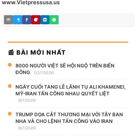
www.Vietpressusa.us
📰 BÀI MỚI NHẤT
8000 NGƯỜI VIỆT SẼ HỘI NGỘ TRÊN BIỂN
ĐÔNG
(23/7/2026)
NGÀY CUỐI TANG LỄ LÃNH TỤ ALI KHAMENEI,
MỸ-IRAN TẤN CÔNG NHAU QUYẾT LIỆT
(9/7/2026)
TRUMP DỌA CẮT THƯƠNG MẠI VỚI TÂY BAN
NHA VÀ CHO LỆNH TẤN CÔNG VÀO IRAN
(8/7/2026)