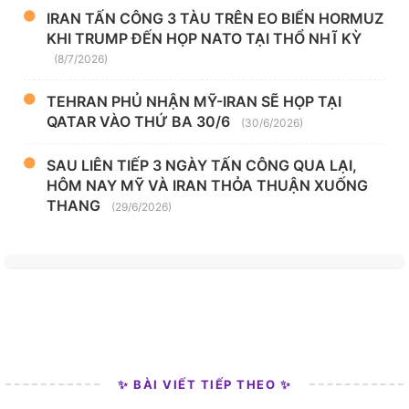
IRAN TẤN CÔNG 3 TÀU TRÊN EO BIỂN HORMUZ
KHI TRUMP ĐẾN HỌP NATO TẠI THỔ NHĨ KỲ
(8/7/2026)
TEHRAN PHỦ NHẬN MỸ-IRAN SẼ HỌP TẠI
QATAR VÀO THỨ BA 30/6
(30/6/2026)
SAU LIÊN TIẾP 3 NGÀY TẤN CÔNG QUA LẠI,
HÔM NAY MỸ VÀ IRAN THỎA THUẬN XUỐNG
THANG
(29/6/2026)
✨ BÀI VIẾT TIẾP THEO ✨