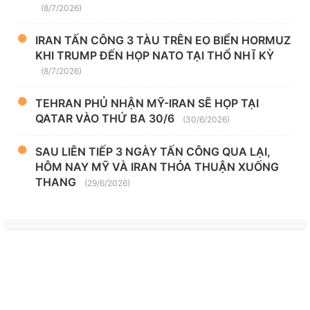
(8/7/2026)
IRAN TẤN CÔNG 3 TÀU TRÊN EO BIỂN HORMUZ
KHI TRUMP ĐẾN HỌP NATO TẠI THỔ NHĨ KỲ
(8/7/2026)
TEHRAN PHỦ NHẬN MỸ-IRAN SẼ HỌP TẠI
QATAR VÀO THỨ BA 30/6
(30/6/2026)
SAU LIÊN TIẾP 3 NGÀY TẤN CÔNG QUA LẠI,
HÔM NAY MỸ VÀ IRAN THỎA THUẬN XUỐNG
THANG
(29/6/2026)