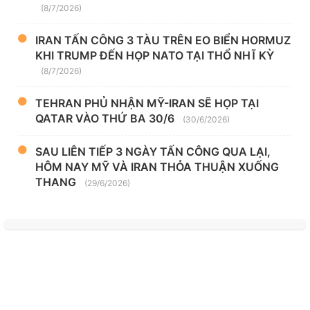
(8/7/2026)
IRAN TẤN CÔNG 3 TÀU TRÊN EO BIỂN HORMUZ
KHI TRUMP ĐẾN HỌP NATO TẠI THỔ NHĨ KỲ
(8/7/2026)
TEHRAN PHỦ NHẬN MỸ-IRAN SẼ HỌP TẠI
QATAR VÀO THỨ BA 30/6
(30/6/2026)
SAU LIÊN TIẾP 3 NGÀY TẤN CÔNG QUA LẠI,
HÔM NAY MỸ VÀ IRAN THỎA THUẬN XUỐNG
THANG
(29/6/2026)