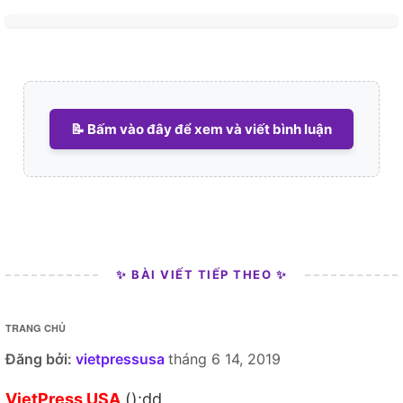
📝 Bấm vào đây để xem và viết bình luận
✨ BÀI VIẾT TIẾP THEO ✨
TRANG CHỦ
Đăng bởi:
vietpressusa
tháng 6 14, 2019
VietPress USA
():dd