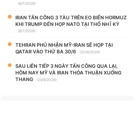
(8/7/2026)
IRAN TẤN CÔNG 3 TÀU TRÊN EO BIỂN HORMUZ
KHI TRUMP ĐẾN HỌP NATO TẠI THỔ NHĨ KỲ
(8/7/2026)
TEHRAN PHỦ NHẬN MỸ-IRAN SẼ HỌP TẠI
QATAR VÀO THỨ BA 30/6
(30/6/2026)
SAU LIÊN TIẾP 3 NGÀY TẤN CÔNG QUA LẠI,
HÔM NAY MỸ VÀ IRAN THỎA THUẬN XUỐNG
THANG
(29/6/2026)