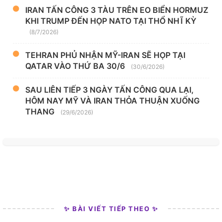
IRAN TẤN CÔNG 3 TÀU TRÊN EO BIỂN HORMUZ
KHI TRUMP ĐẾN HỌP NATO TẠI THỔ NHĨ KỲ
(8/7/2026)
TEHRAN PHỦ NHẬN MỸ-IRAN SẼ HỌP TẠI
QATAR VÀO THỨ BA 30/6
(30/6/2026)
SAU LIÊN TIẾP 3 NGÀY TẤN CÔNG QUA LẠI,
HÔM NAY MỸ VÀ IRAN THỎA THUẬN XUỐNG
THANG
(29/6/2026)
✨ BÀI VIẾT TIẾP THEO ✨