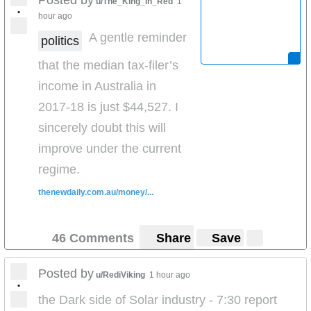
u/The_King_In_Red
1
•
hour ago
A gentle reminder
politics
that the median tax-filer’s
income in Australia in
2017-18 is just $44,527. I
sincerely doubt this will
improve under the current
regime.
thenewdaily.com.au/money/...
46 Comments
Share
Save
Posted by
u/RediViking
1 hour ago
•
the Dark side of Solar industry - 7:30 report