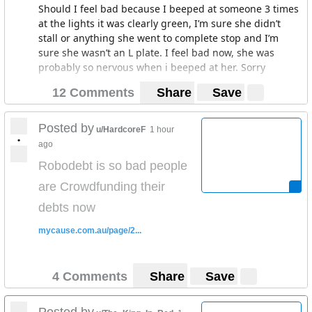
Should I feel bad because I beeped at someone 3 times
at the lights it was clearly green, I’m sure she didn’t
stall or anything she went to complete stop and I’m
sure she wasn’t an L plate. I feel bad now, she was
probably so nervous when i beeped at her. Sorry
12 Comments
Share
Save
Posted by
u/HardcoreF
1 hour
•
ago
Robodebt is so bad people
are Crowdfunding their
debts now
mycause.com.au/page/2...
4 Comments
Share
Save
Posted by