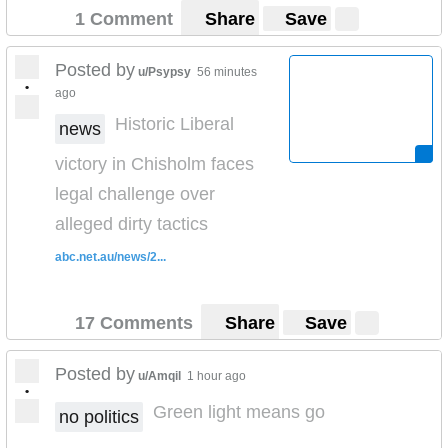
1 Comment
Share
Save
Posted by
u/Psypsy
56 minutes
•
ago
Historic Liberal
news
victory in Chisholm faces
legal challenge over
alleged dirty tactics
abc.net.au/news/2...
17 Comments
Share
Save
Posted by
u/Amqil
1 hour ago
•
Green light means go
no politics