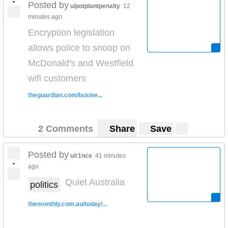
•
Posted by
u/potplantpenalty
12
minutes ago
Encryption legislation
allows police to snoop on
McDonald's and Westfield
wifi customers
theguardian.com/busine...
2 Comments
Share
Save
Posted by
u/r1nce
41 minutes
•
ago
Quiet Australia
politics
themonthly.com.au/today/...