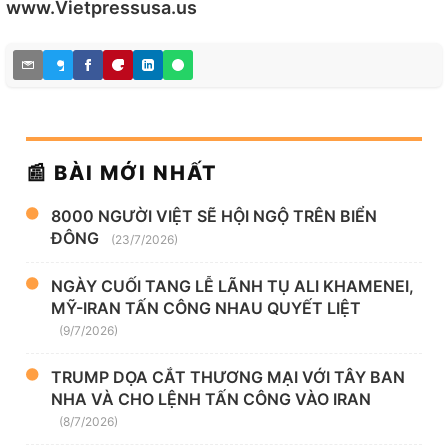
www.Vietpressusa.us
📰 BÀI MỚI NHẤT
8000 NGƯỜI VIỆT SẼ HỘI NGỘ TRÊN BIỂN
ĐÔNG
(23/7/2026)
NGÀY CUỐI TANG LỄ LÃNH TỤ ALI KHAMENEI,
MỸ-IRAN TẤN CÔNG NHAU QUYẾT LIỆT
(9/7/2026)
TRUMP DỌA CẮT THƯƠNG MẠI VỚI TÂY BAN
NHA VÀ CHO LỆNH TẤN CÔNG VÀO IRAN
(8/7/2026)