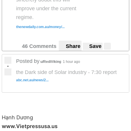
improve under the current
regime.
thenewdaily.com.au/money/...
46 Comments
Share
Save
Posted by
u/RediViking
1 hour ago
•
the Dark side of Solar industry - 7:30 report
abc.net.au/news/2...
Hạnh Dương
www.Vietpressusa.us