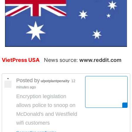
VietPress USA
News source:
www.reddit.com
•
Posted by
u/potplantpenalty
12
minutes ago
Encryption legislation
allows police to snoop on
McDonald's and Westfield
wifi customers