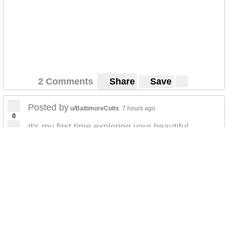
2 Comments
Share
Save
Posted by
u/BaltimoreColts
7 hours ago
0
It's my first time exploring your beautiful
continent! Here's some music I made inspired
by the experience :p
soundcloud.com/user-2...