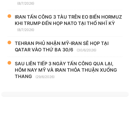
(8/7/2026)
IRAN TẤN CÔNG 3 TÀU TRÊN EO BIỂN HORMUZ
KHI TRUMP ĐẾN HỌP NATO TẠI THỔ NHĨ KỲ
(8/7/2026)
TEHRAN PHỦ NHẬN MỸ-IRAN SẼ HỌP TẠI
QATAR VÀO THỨ BA 30/6
(30/6/2026)
SAU LIÊN TIẾP 3 NGÀY TẤN CÔNG QUA LẠI,
HÔM NAY MỸ VÀ IRAN THỎA THUẬN XUỐNG
THANG
(29/6/2026)