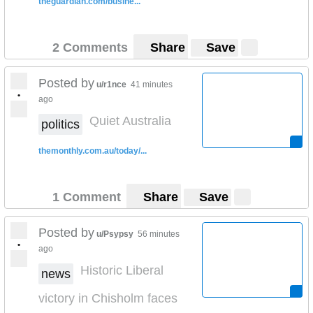
theguardian.com/busine...
2 Comments
Share
Save
Posted by
u/r1nce
41 minutes
•
ago
Quiet Australia
politics
themonthly.com.au/today/...
1 Comment
Share
Save
Posted by
u/Psypsy
56 minutes
•
ago
Historic Liberal
news
victory in Chisholm faces