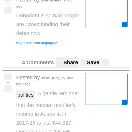
u/HardcoreF
1 hour
•
ago
Robodebt is so bad people
are Crowdfunding their
debts now
mycause.com.au/page/2...
4 Comments
Share
Save
Posted by
u/The_King_In_Red
1
•
hour ago
A gentle reminder
politics
that the median tax-filer’s
income in Australia in
2017-18 is just $44,527. I
sincerely doubt this will