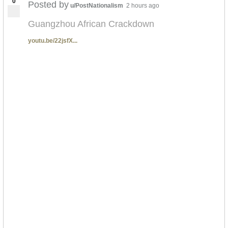
0
Posted by
u/PostNationalism
2 hours ago
Guangzhou African Crackdown
youtu.be/22jsfX...