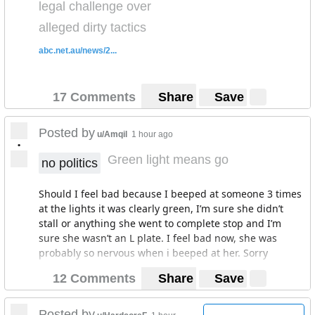
legal challenge over
alleged dirty tactics
abc.net.au/news/2...
17 Comments
Share
Save
Posted by
u/Amqil
1 hour ago
•
Green light means go
no politics
Should I feel bad because I beeped at someone 3 times
at the lights it was clearly green, I’m sure she didn’t
stall or anything she went to complete stop and I’m
sure she wasn’t an L plate. I feel bad now, she was
probably so nervous when i beeped at her. Sorry
12 Comments
Share
Save
Posted by